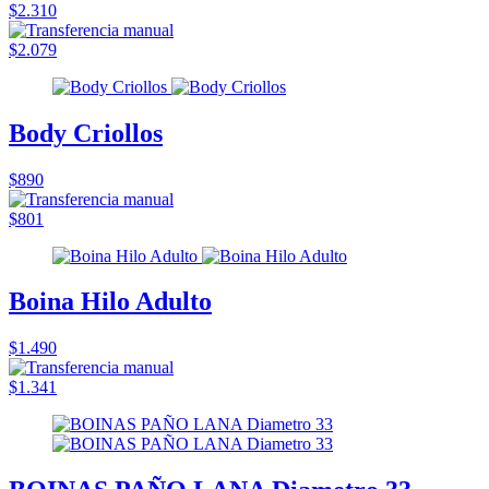
$2.310
$2.079
Body Criollos
$890
$801
Boina Hilo Adulto
$1.490
$1.341