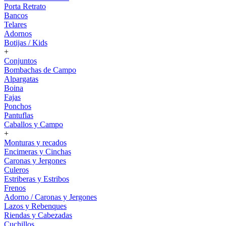
Porta Retrato
Bancos
Telares
Adornos
Botijas / Kids
+
Conjuntos
Bombachas de Campo
Alpargatas
Boina
Fajas
Ponchos
Pantuflas
Caballos y Campo
+
Monturas y recados
Encimeras y Cinchas
Caronas y Jergones
Culeros
Estriberas y Estribos
Frenos
Adorno / Caronas y Jergones
Lazos y Rebenques
Riendas y Cabezadas
Cuchillos