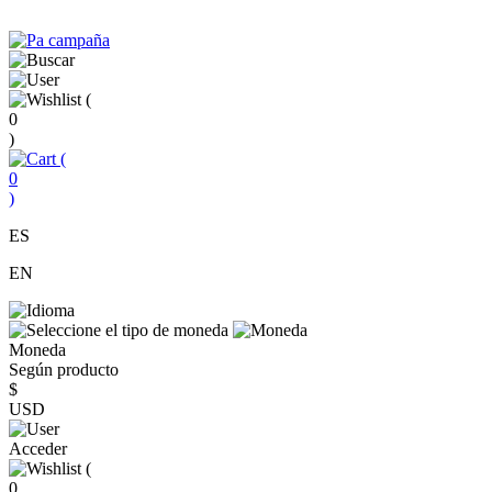
(
0
)
(
0
)
ES
EN
Moneda
Según producto
$
USD
Acceder
(
0