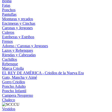
Boina
Fajas
Ponchos
Pantuflas
Monturas y recados
Encimeras y Cinchas
Caronas y Jergones
Culeros
Estriberas y Estribos
Frenos
Adorno / Caronas y Jergones
Lazos y Rebenques
Riendas y Cabezadas
Cuchillos
Rebenque
Marca Criolla
EL REY DE AMÉRICA - Criollos de la Nueva Era
Gato, Mancha y Aimé
Gorro Criollos
Poncho Adulto
Poncho Infantil
Campera Neopreno
Chaleco
Vestidos