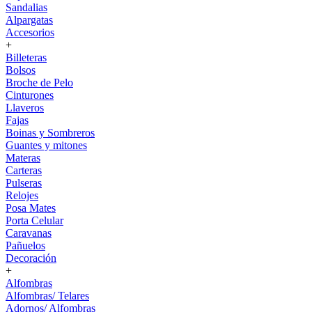
Sandalias
Alpargatas
Accesorios
+
Billeteras
Bolsos
Broche de Pelo
Cinturones
Llaveros
Fajas
Boinas y Sombreros
Guantes y mitones
Materas
Carteras
Pulseras
Relojes
Posa Mates
Porta Celular
Caravanas
Pañuelos
Decoración
+
Alfombras
Alfombras/ Telares
Adornos/ Alfombras