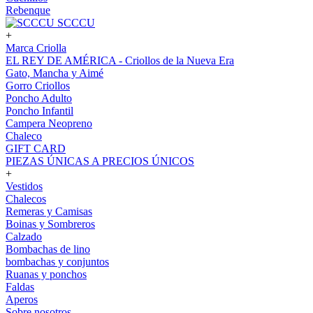
Rebenque
SCCCU
+
Marca Criolla
EL REY DE AMÉRICA - Criollos de la Nueva Era
Gato, Mancha y Aimé
Gorro Criollos
Poncho Adulto
Poncho Infantil
Campera Neopreno
Chaleco
GIFT CARD
PIEZAS ÚNICAS A PRECIOS ÚNICOS
+
Vestidos
Chalecos
Remeras y Camisas
Boinas y Sombreros
Calzado
Bombachas de lino
bombachas y conjuntos
Ruanas y ponchos
Faldas
Aperos
Sobre nosotros