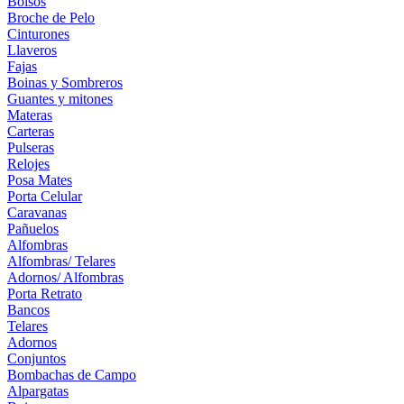
Bolsos
Broche de Pelo
Cinturones
Llaveros
Fajas
Boinas y Sombreros
Guantes y mitones
Materas
Carteras
Pulseras
Relojes
Posa Mates
Porta Celular
Caravanas
Pañuelos
Alfombras
Alfombras/ Telares
Adornos/ Alfombras
Porta Retrato
Bancos
Telares
Adornos
Conjuntos
Bombachas de Campo
Alpargatas