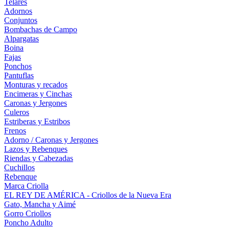
Telares
Adornos
Conjuntos
Bombachas de Campo
Alpargatas
Boina
Fajas
Ponchos
Pantuflas
Monturas y recados
Encimeras y Cinchas
Caronas y Jergones
Culeros
Estriberas y Estribos
Frenos
Adorno / Caronas y Jergones
Lazos y Rebenques
Riendas y Cabezadas
Cuchillos
Rebenque
Marca Criolla
EL REY DE AMÉRICA - Criollos de la Nueva Era
Gato, Mancha y Aimé
Gorro Criollos
Poncho Adulto