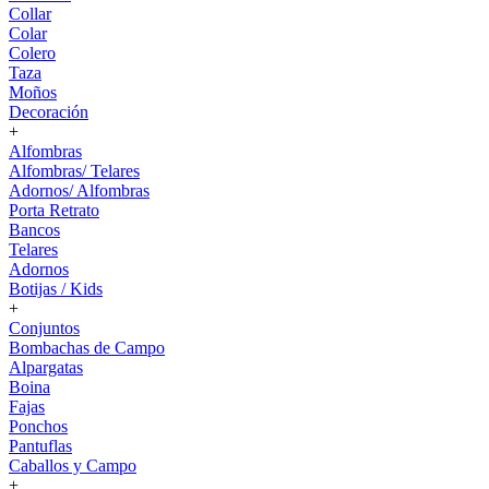
Collar
Colar
Colero
Taza
Moños
Decoración
+
Alfombras
Alfombras/ Telares
Adornos/ Alfombras
Porta Retrato
Bancos
Telares
Adornos
Botijas / Kids
+
Conjuntos
Bombachas de Campo
Alpargatas
Boina
Fajas
Ponchos
Pantuflas
Caballos y Campo
+