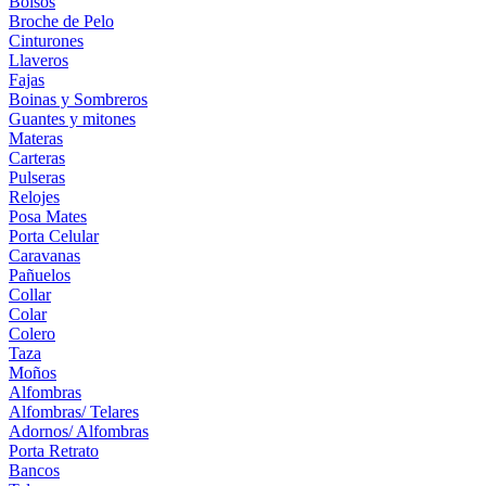
Bolsos
Broche de Pelo
Cinturones
Llaveros
Fajas
Boinas y Sombreros
Guantes y mitones
Materas
Carteras
Pulseras
Relojes
Posa Mates
Porta Celular
Caravanas
Pañuelos
Collar
Colar
Colero
Taza
Moños
Alfombras
Alfombras/ Telares
Adornos/ Alfombras
Porta Retrato
Bancos