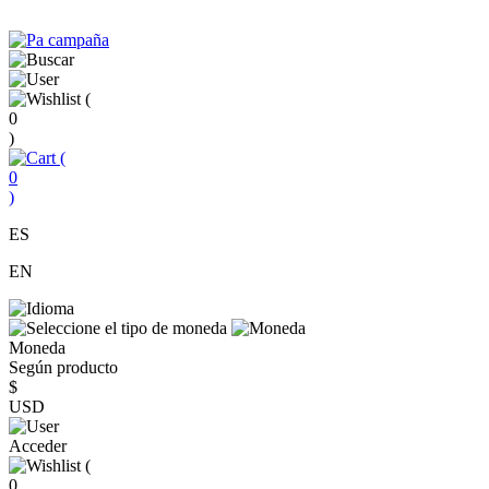
(
0
)
(
0
)
ES
EN
Moneda
Según producto
$
USD
Acceder
(
0