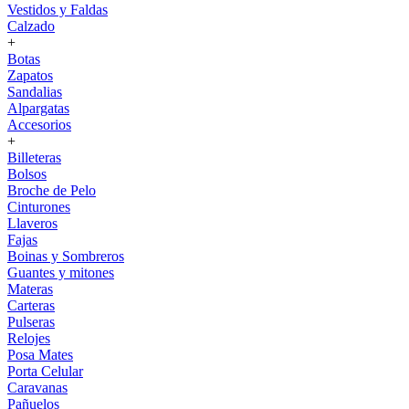
Vestidos y Faldas
Calzado
+
Botas
Zapatos
Sandalias
Alpargatas
Accesorios
+
Billeteras
Bolsos
Broche de Pelo
Cinturones
Llaveros
Fajas
Boinas y Sombreros
Guantes y mitones
Materas
Carteras
Pulseras
Relojes
Posa Mates
Porta Celular
Caravanas
Pañuelos