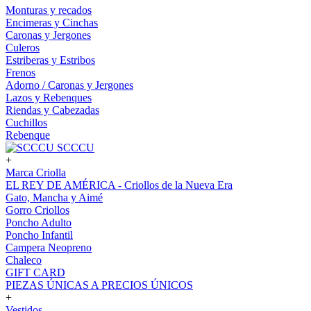
Monturas y recados
Encimeras y Cinchas
Caronas y Jergones
Culeros
Estriberas y Estribos
Frenos
Adorno / Caronas y Jergones
Lazos y Rebenques
Riendas y Cabezadas
Cuchillos
Rebenque
SCCCU
+
Marca Criolla
EL REY DE AMÉRICA - Criollos de la Nueva Era
Gato, Mancha y Aimé
Gorro Criollos
Poncho Adulto
Poncho Infantil
Campera Neopreno
Chaleco
GIFT CARD
PIEZAS ÚNICAS A PRECIOS ÚNICOS
+
Vestidos