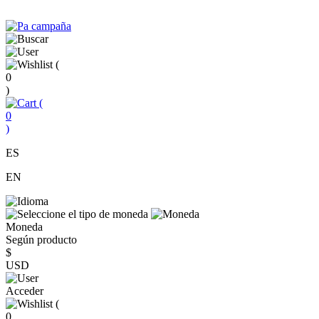
(
0
)
(
0
)
ES
EN
Moneda
Según producto
$
USD
Acceder
(
0