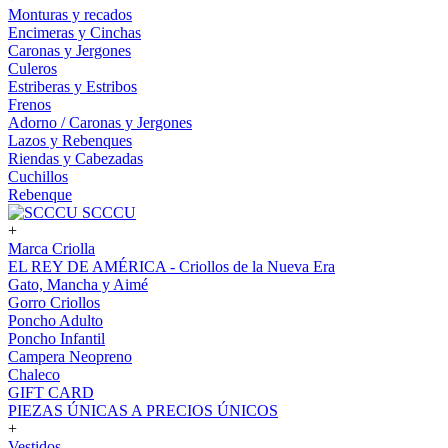
Monturas y recados
Encimeras y Cinchas
Caronas y Jergones
Culeros
Estriberas y Estribos
Frenos
Adorno / Caronas y Jergones
Lazos y Rebenques
Riendas y Cabezadas
Cuchillos
Rebenque
SCCCU
+
Marca Criolla
EL REY DE AMÉRICA - Criollos de la Nueva Era
Gato, Mancha y Aimé
Gorro Criollos
Poncho Adulto
Poncho Infantil
Campera Neopreno
Chaleco
GIFT CARD
PIEZAS ÚNICAS A PRECIOS ÚNICOS
+
Vestidos