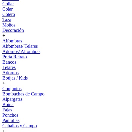
Collar
Colar
Colero
Taza
Moños
Decoración
+
Alfombras
Alfombras/ Telares
Adornos/ Alfombras
Porta Retrato
Bancos
Telares
Adornos
Botijas / Kids
+
Conjuntos
Bombachas de Campo
Alpargatas
Boina
Fajas
Ponchos
Pantuflas
Caballos y Campo
+