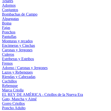
Telares
Adornos
Conjuntos
Bombachas de Campo
Alpargatas
Boina
Fajas
Ponchos
Pantuflas
Monturas y recados
Encimeras y Cinchas
Caronas y Jergones
Culeros
Estriberas y Estribos
Frenos
Adorno / Caronas y Jergones
Lazos y Rebenques
Riendas y Cabezadas
Cuchillos
Rebenque
Marca Criolla
EL REY DE AMÉRICA - Criollos de la Nueva Era
Gato, Mancha y Aimé
Gorro Criollos
Poncho Adulto