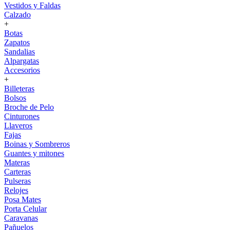
Vestidos y Faldas
Calzado
+
Botas
Zapatos
Sandalias
Alpargatas
Accesorios
+
Billeteras
Bolsos
Broche de Pelo
Cinturones
Llaveros
Fajas
Boinas y Sombreros
Guantes y mitones
Materas
Carteras
Pulseras
Relojes
Posa Mates
Porta Celular
Caravanas
Pañuelos