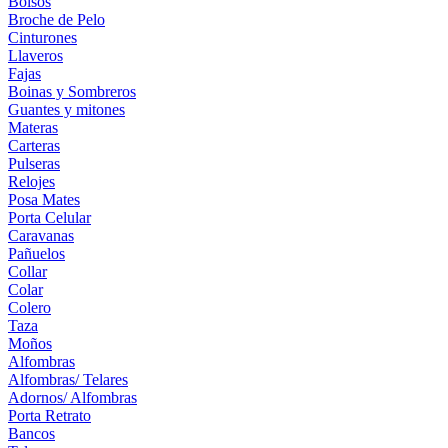
Bolsos
Broche de Pelo
Cinturones
Llaveros
Fajas
Boinas y Sombreros
Guantes y mitones
Materas
Carteras
Pulseras
Relojes
Posa Mates
Porta Celular
Caravanas
Pañuelos
Collar
Colar
Colero
Taza
Moños
Alfombras
Alfombras/ Telares
Adornos/ Alfombras
Porta Retrato
Bancos