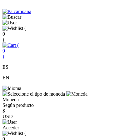
(
0
)
(
0
)
ES
EN
Moneda
Según producto
$
USD
Acceder
(
0