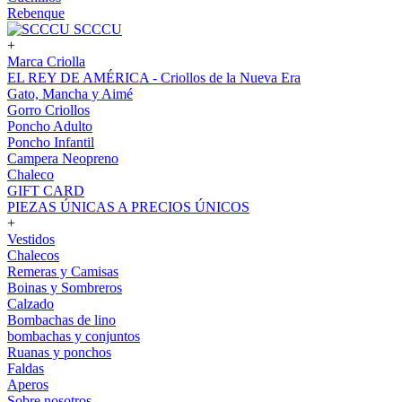
Rebenque
SCCCU
+
Marca Criolla
EL REY DE AMÉRICA - Criollos de la Nueva Era
Gato, Mancha y Aimé
Gorro Criollos
Poncho Adulto
Poncho Infantil
Campera Neopreno
Chaleco
GIFT CARD
PIEZAS ÚNICAS A PRECIOS ÚNICOS
+
Vestidos
Chalecos
Remeras y Camisas
Boinas y Sombreros
Calzado
Bombachas de lino
bombachas y conjuntos
Ruanas y ponchos
Faldas
Aperos
Sobre nosotros