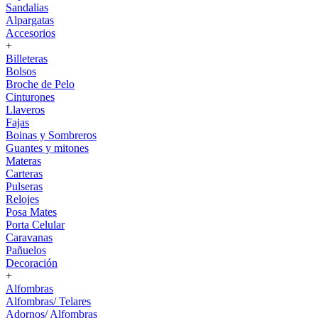
Sandalias
Alpargatas
Accesorios
+
Billeteras
Bolsos
Broche de Pelo
Cinturones
Llaveros
Fajas
Boinas y Sombreros
Guantes y mitones
Materas
Carteras
Pulseras
Relojes
Posa Mates
Porta Celular
Caravanas
Pañuelos
Decoración
+
Alfombras
Alfombras/ Telares
Adornos/ Alfombras