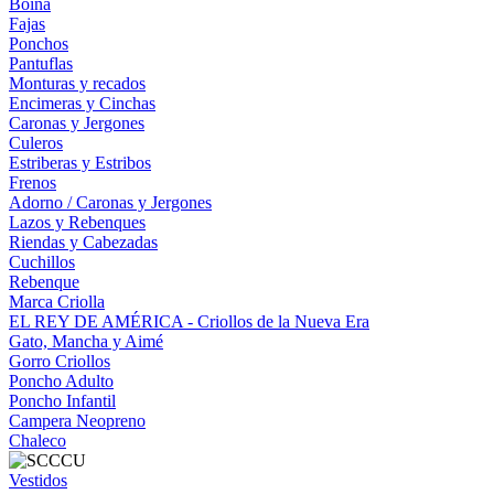
Boina
Fajas
Ponchos
Pantuflas
Monturas y recados
Encimeras y Cinchas
Caronas y Jergones
Culeros
Estriberas y Estribos
Frenos
Adorno / Caronas y Jergones
Lazos y Rebenques
Riendas y Cabezadas
Cuchillos
Rebenque
Marca Criolla
EL REY DE AMÉRICA - Criollos de la Nueva Era
Gato, Mancha y Aimé
Gorro Criollos
Poncho Adulto
Poncho Infantil
Campera Neopreno
Chaleco
Vestidos