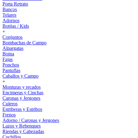
Porta Retrato
Bancos
Telares
Adornos
Botijas / Kids
+
Conjuntos
Bombachas de Campo
Alpargatas
Boina
Fajas
Ponchos
Pantuflas
Caballos y Campo
+
Monturas y recados
Encimeras y Cinchas
Caronas y Jergones
Culeros
Estriberas y Estribos
Frenos
Adorno / Caronas y Jergones
Lazos y Rebenques
Riendas y Cabezadas
Cuchillos