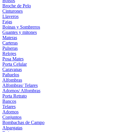
Bolsos
Broche de Pelo
Cinturones
Llaveros
Fajas
Boinas y Sombreros
Guantes y mitones
Materas
Carteras
Pulseras
Relojes
Posa Mates
Porta Celular
Caravanas
Pañuelos
Alfombras
Alfombras/ Telares
Adornos/ Alfombras
Porta Retrato
Bancos
Telares
Adornos
Conjuntos
Bombachas de Campo
Alpargatas