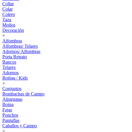
Collar
Colar
Colero
Taza
Moños
Decoración
+
Alfombras
Alfombras/ Telares
Adornos/ Alfombras
Porta Retrato
Bancos
Telares
Adornos
Botijas / Kids
+
Conjuntos
Bombachas de Campo
Alpargatas
Boina
Fajas
Ponchos
Pantuflas
Caballos y Campo
+