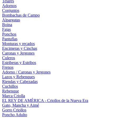
Telares
Adornos
Conjuntos
Bombachas de Campo
Alpargatas
Boina
Fajas
Ponchos
Pantuflas
Monturas y recados
Encimeras y Cinchas
Caronas y Jergones
Culeros
Estriberas y Estribos
Frenos
Adorno / Caronas y Jergones
Lazos y Rebenques
Riendas y Cabezadas
Cuchillos
Rebenque
Marca Criolla
EL REY DE AMÉRICA - Criollos de la Nueva Era
Gato, Mancha y Aimé
Gorro Criollos
Poncho Adulto