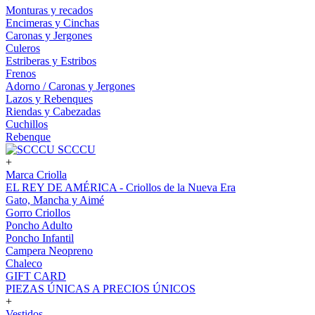
Monturas y recados
Encimeras y Cinchas
Caronas y Jergones
Culeros
Estriberas y Estribos
Frenos
Adorno / Caronas y Jergones
Lazos y Rebenques
Riendas y Cabezadas
Cuchillos
Rebenque
SCCCU
+
Marca Criolla
EL REY DE AMÉRICA - Criollos de la Nueva Era
Gato, Mancha y Aimé
Gorro Criollos
Poncho Adulto
Poncho Infantil
Campera Neopreno
Chaleco
GIFT CARD
PIEZAS ÚNICAS A PRECIOS ÚNICOS
+
Vestidos