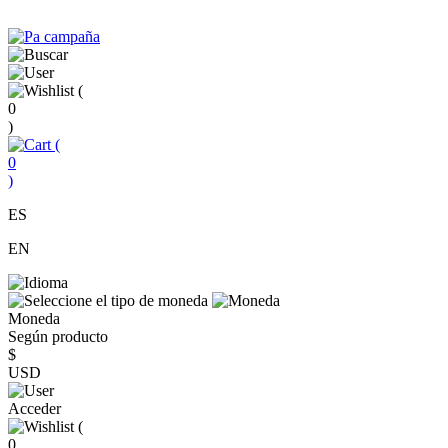
(
0
)
(
0
)
ES
EN
Moneda
Según producto
$
USD
Acceder
(
0