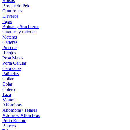
Bolsos
Broche de Pelo
Cinturones
Llaveros
Fajas
Boinas y Sombreros
Guantes y mitones
Materas
Carteras
Pulseras
Relojes
Posa Mates
Porta Celular
Caravanas
Pañuelos
Collar
Colar
Colero
Taza
Moños
Alfombras
Alfombras/ Telares
Adornos/ Alfombras
Porta Retrato
Bancos