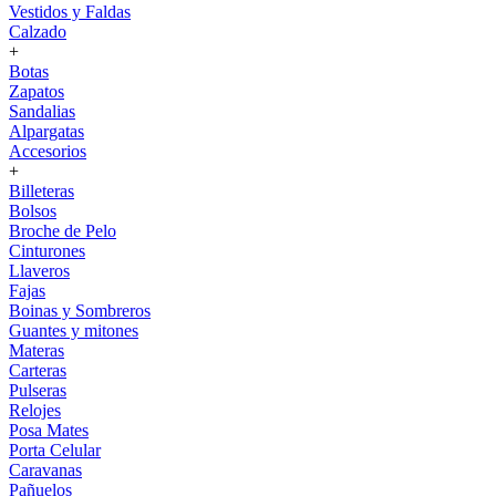
Vestidos y Faldas
Calzado
+
Botas
Zapatos
Sandalias
Alpargatas
Accesorios
+
Billeteras
Bolsos
Broche de Pelo
Cinturones
Llaveros
Fajas
Boinas y Sombreros
Guantes y mitones
Materas
Carteras
Pulseras
Relojes
Posa Mates
Porta Celular
Caravanas
Pañuelos