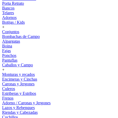
Porta Retrato
Bancos
Telares
Adornos
Botijas / Kids
+
Conjuntos
Bombachas de Campo
Alpargatas
Boina
Fajas
Ponchos
Pantuflas
Caballos y Campo
+
Monturas y recados
Encimeras y Cinchas
Caronas y Jergones
Culeros
Estriberas y Estribos
Frenos
Adorno / Caronas y Jergones
Lazos y Rebenques
Riendas y Cabezadas
Cuchillos