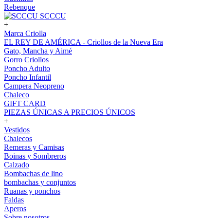
Rebenque
SCCCU
+
Marca Criolla
EL REY DE AMÉRICA - Criollos de la Nueva Era
Gato, Mancha y Aimé
Gorro Criollos
Poncho Adulto
Poncho Infantil
Campera Neopreno
Chaleco
GIFT CARD
PIEZAS ÚNICAS A PRECIOS ÚNICOS
+
Vestidos
Chalecos
Remeras y Camisas
Boinas y Sombreros
Calzado
Bombachas de lino
bombachas y conjuntos
Ruanas y ponchos
Faldas
Aperos
Sobre nosotros