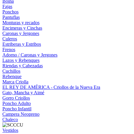
Boina
Fajas
Ponchos
Pantuflas
Monturas y recados
Encimeras y Cinchas
Caronas y Jergones
Culeros
Estriberas y Estribos
Frenos
Adorno / Caronas y Jergones
Lazos y Rebenques
Riendas y Cabezadas
Cuchillos
Rebenque
Marca Criolla
EL REY DE AMÉRICA - Criollos de la Nueva Era
Gato, Mancha y Aimé
Gorro Criollos
Poncho Adulto
Poncho Infantil
Campera Neopreno
Chaleco
Vestidos