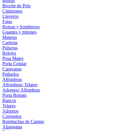
Bolsos
Broche de Pelo
Cinturones
Llaveros
Fajas
Boinas y Sombreros
Guantes y mitones
Materas
Carteras
Pulseras
Relojes
Posa Mates
Porta Celular
Caravanas
Pañuelos
Alfombras
Alfombras/ Telares
Adornos/ Alfombras
Porta Retrato
Bancos
Telares
Adornos
Conjuntos
Bombachas de Campo
Alpargatas