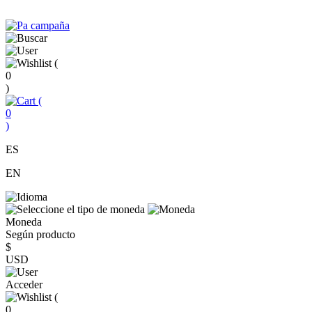
(
0
)
(
0
)
ES
EN
Moneda
Según producto
$
USD
Acceder
(
0