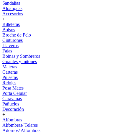
Sandalias
Alpargatas
Accesorios
+
Billeteras
Bolsos
Broche de Pelo
Cinturones
Llaveros
Fajas
Boinas y Sombreros
Guantes y mitones
Materas
Carteras
Pulseras
Relojes
Posa Mates
Porta Celular
Caravanas
Pañuelos
Decoración
+
Alfombras
Alfombras/ Telares
Adornos/ Alfombras