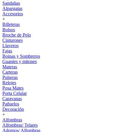
Sandalias
Alpargatas
Accesorios
+
Billeteras
Bolsos
Broche de Pelo
Cinturones
Llaveros
Fajas
Boinas y Sombreros
Guantes y mitones
Materas
Carteras
Pulseras
Relojes
Posa Mates
Porta Celular
Caravanas
Pañuelos
Decoración
+
Alfombras
Alfombras/ Telares
Adornos/ Alfombras