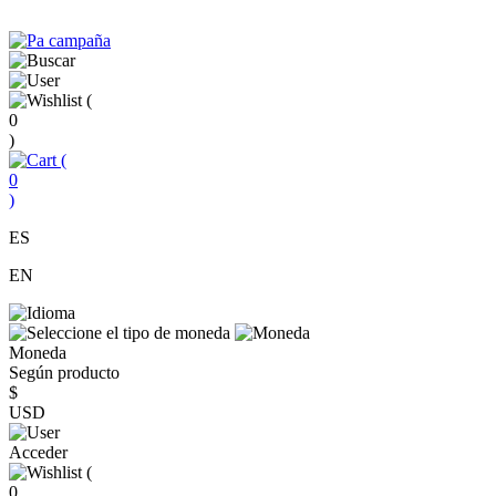
(
0
)
(
0
)
ES
EN
Moneda
Según producto
$
USD
Acceder
(
0