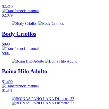
$2.310
$2.079
Body Criollos
$890
$801
Boina Hilo Adulto
$1.490
$1.341