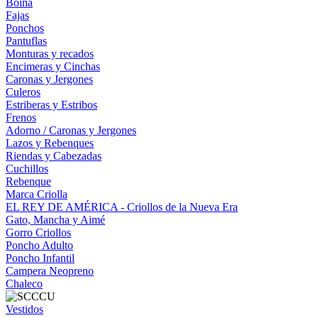
Boina
Fajas
Ponchos
Pantuflas
Monturas y recados
Encimeras y Cinchas
Caronas y Jergones
Culeros
Estriberas y Estribos
Frenos
Adorno / Caronas y Jergones
Lazos y Rebenques
Riendas y Cabezadas
Cuchillos
Rebenque
Marca Criolla
EL REY DE AMÉRICA - Criollos de la Nueva Era
Gato, Mancha y Aimé
Gorro Criollos
Poncho Adulto
Poncho Infantil
Campera Neopreno
Chaleco
Vestidos