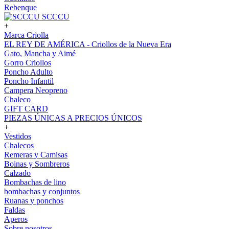
Rebenque
SCCCU
+
Marca Criolla
EL REY DE AMÉRICA - Criollos de la Nueva Era
Gato, Mancha y Aimé
Gorro Criollos
Poncho Adulto
Poncho Infantil
Campera Neopreno
Chaleco
GIFT CARD
PIEZAS ÚNICAS A PRECIOS ÚNICOS
+
Vestidos
Chalecos
Remeras y Camisas
Boinas y Sombreros
Calzado
Bombachas de lino
bombachas y conjuntos
Ruanas y ponchos
Faldas
Aperos
Sobre nosotros