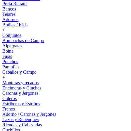
Porta Retrato
Bancos
Telares
Adornos
Botijas / Kids
+
Conjuntos
Bombachas de Campo
Alpargatas
Boina
Fajas
Ponchos
Pantuflas
Caballos y Campo
+
Monturas y recados
Encimeras y Cinchas
Caronas y Jergones
Culeros
Estriberas y Estribos
Frenos
Adorno / Caronas y Jergones
Lazos y Rebenques
Riendas y Cabezadas
Cuchillos