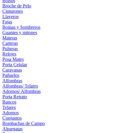
Bolsos
Broche de Pelo
Cinturones
Llaveros
Fajas
Boinas y Sombreros
Guantes y mitones
Materas
Carteras
Pulseras
Relojes
Posa Mates
Porta Celular
Caravanas
Pañuelos
Alfombras
Alfombras/ Telares
Adornos/ Alfombras
Porta Retrato
Bancos
Telares
Adornos
Conjuntos
Bombachas de Campo
Alpargatas