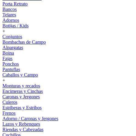
Porta Retrato
Bancos
Telares
Adornos
Botijas / Kids
+
Conjuntos
Bombachas de Campo
Alpargatas
Boina
Fajas
Ponchos
Pantuflas
Caballos y Campo
+
Monturas y recados
Encimeras y Cinchas
Caronas y Jergones
Culeros
Estriberas y Estribos
Frenos
Adorno / Caronas y Jergones
Lazos y Rebenques
Riendas y Cabezadas
Cuchillos