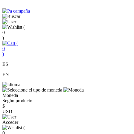
(
0
)
(
0
)
ES
EN
Moneda
Según producto
$
USD
Acceder
(
0