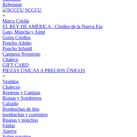
Rebenque
SCCCU
+
Marca Criolla
EL REY DE AMÉRICA - Criollos de la Nueva Era
Gato, Mancha y Aimé
Gorro Criollos
Poncho Adulto
Poncho Infantil
Campera Neopreno
Chaleco
GIFT CARD
PIEZAS ÚNICAS A PRECIOS ÚNICOS
+
Vestidos
Chalecos
Remeras y Camisas
Boinas y Sombreros
Calzado
Bombachas de lino
bombachas y conjuntos
Ruanas y ponchos
Faldas
Aperos
Sobre nosotros