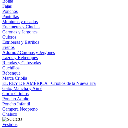
Boina
Fajas
Ponchos
Pantuflas
Monturas y recados
Encimeras y Cinchas
Caronas y Jergones
Culeros
Estriberas y Estribos
Frenos
Adorno / Caronas y Jergones
Lazos y Rebenques
Riendas y Cabezadas
Cuchillos
Rebenque
Marca Criolla
EL REY DE AMÉRICA - Criollos de la Nueva Era
Gato, Mancha y Aimé
Gorro Criollos
Poncho Adulto
Poncho Infantil
Campera Neopreno
Chaleco
Vestidos