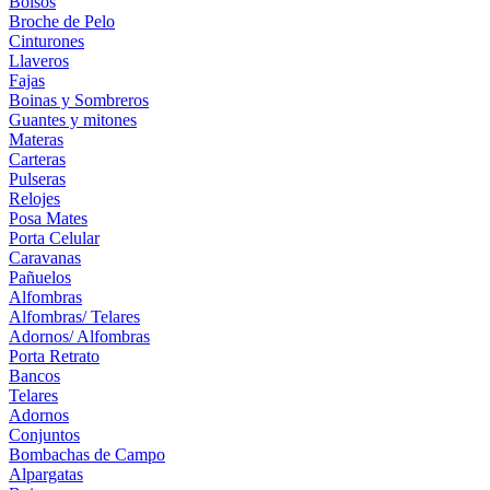
Bolsos
Broche de Pelo
Cinturones
Llaveros
Fajas
Boinas y Sombreros
Guantes y mitones
Materas
Carteras
Pulseras
Relojes
Posa Mates
Porta Celular
Caravanas
Pañuelos
Alfombras
Alfombras/ Telares
Adornos/ Alfombras
Porta Retrato
Bancos
Telares
Adornos
Conjuntos
Bombachas de Campo
Alpargatas