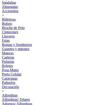
Sandalias
Alpargatas
Accesorios
+
Billeteras
Bolsos
Broche de Pelo
Cinturones
Llaveros
Fajas
Boinas y Sombreros
Guantes y mitones
Materas
Carteras
Pulseras
Relojes
Posa Mates
Porta Celular
Caravanas
Pañuelos
Decoración
+
Alfombras
Alfombras/ Telares
Adornos/ Alfombras