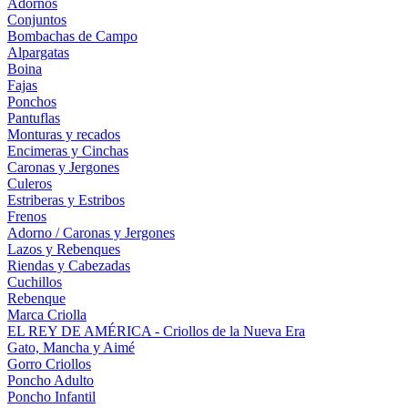
Adornos
Conjuntos
Bombachas de Campo
Alpargatas
Boina
Fajas
Ponchos
Pantuflas
Monturas y recados
Encimeras y Cinchas
Caronas y Jergones
Culeros
Estriberas y Estribos
Frenos
Adorno / Caronas y Jergones
Lazos y Rebenques
Riendas y Cabezadas
Cuchillos
Rebenque
Marca Criolla
EL REY DE AMÉRICA - Criollos de la Nueva Era
Gato, Mancha y Aimé
Gorro Criollos
Poncho Adulto
Poncho Infantil