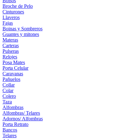
Bolsos
Broche de Pelo
Cinturones
Llaveros
Fajas
Boinas y Sombreros
Guantes y mitones
Materas
Carteras
Pulseras
Relojes
Posa Mates
Porta Celular
Caravanas
Pañuelos
Collar
Colar
Colero
Taza
Alfombras
Alfombras/ Telares
Adornos/ Alfombras
Porta Retrato
Bancos
Telares