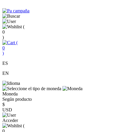
(
0
)
(
0
)
ES
EN
Moneda
Según producto
$
USD
Acceder
(
0