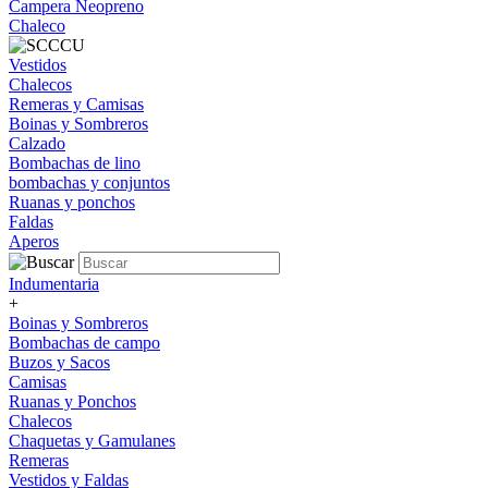
Campera Neopreno
Chaleco
Vestidos
Chalecos
Remeras y Camisas
Boinas y Sombreros
Calzado
Bombachas de lino
bombachas y conjuntos
Ruanas y ponchos
Faldas
Aperos
Indumentaria
+
Boinas y Sombreros
Bombachas de campo
Buzos y Sacos
Camisas
Ruanas y Ponchos
Chalecos
Chaquetas y Gamulanes
Remeras
Vestidos y Faldas