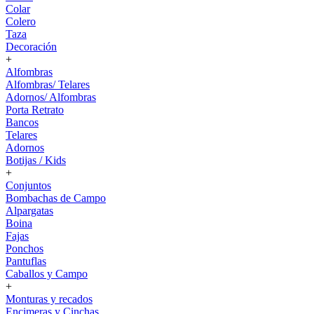
Colar
Colero
Taza
Decoración
+
Alfombras
Alfombras/ Telares
Adornos/ Alfombras
Porta Retrato
Bancos
Telares
Adornos
Botijas / Kids
+
Conjuntos
Bombachas de Campo
Alpargatas
Boina
Fajas
Ponchos
Pantuflas
Caballos y Campo
+
Monturas y recados
Encimeras y Cinchas