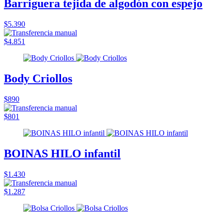
Barriguera tejida de algodón con espejo
$5.390
$4.851
Body Criollos
$890
$801
BOINAS HILO infantil
$1.430
$1.287