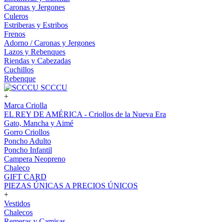
Caronas y Jergones
Culeros
Estriberas y Estribos
Frenos
Adorno / Caronas y Jergones
Lazos y Rebenques
Riendas y Cabezadas
Cuchillos
Rebenque
SCCCU
+
Marca Criolla
EL REY DE AMÉRICA - Criollos de la Nueva Era
Gato, Mancha y Aimé
Gorro Criollos
Poncho Adulto
Poncho Infantil
Campera Neopreno
Chaleco
GIFT CARD
PIEZAS ÚNICAS A PRECIOS ÚNICOS
+
Vestidos
Chalecos
Remeras y Camisas