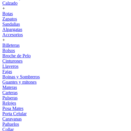
Calzado
+
Botas
Zapatos
Sandalias
Alpargatas
Accesorios
+
Billeteras
Bolsos
Broche de Pelo
Cinturones
Llaveros
Fajas
Boinas y Sombreros
Guantes y mitones
Materas
Carteras
Pulseras
Relojes
Posa Mates
Porta Celular
Caravanas
Pañuelos
Collar