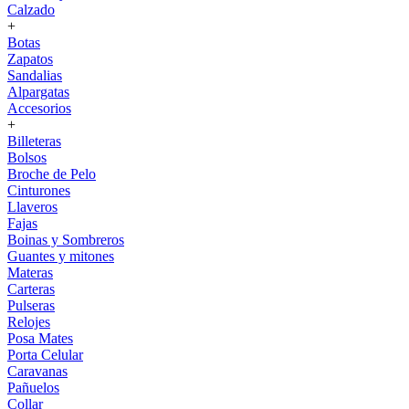
Calzado
+
Botas
Zapatos
Sandalias
Alpargatas
Accesorios
+
Billeteras
Bolsos
Broche de Pelo
Cinturones
Llaveros
Fajas
Boinas y Sombreros
Guantes y mitones
Materas
Carteras
Pulseras
Relojes
Posa Mates
Porta Celular
Caravanas
Pañuelos
Collar