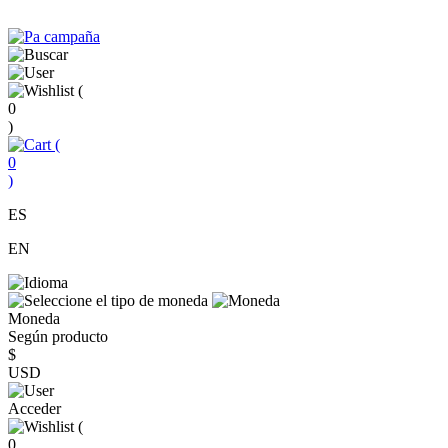
(
0
)
(
0
)
ES
EN
Moneda
Según producto
$
USD
Acceder
(
0