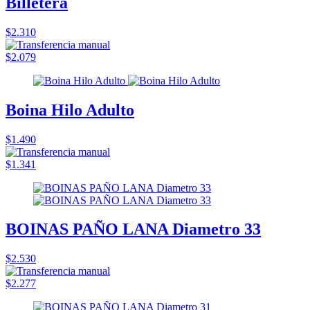
Billetera
$2.310
$2.079
Boina Hilo Adulto
$1.490
$1.341
BOINAS PAÑO LANA Diametro 33
$2.530
$2.277