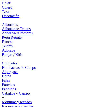
Colar
Colero
Taza
Decoración
+
Alfombras
Alfombras/ Telares
Adornos/ Alfombras
Porta Retrato
Bancos
Telares
Adornos
Botijas / Kids
+
Conjuntos
Bombachas de Campo
Alpargatas
Boina
Fajas
Ponchos
Pantuflas
Caballos y Campo
+
Monturas y recados
Encimeras y Cinchas