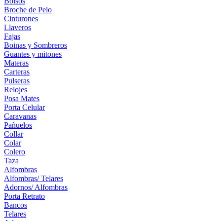
Bolsos
Broche de Pelo
Cinturones
Llaveros
Fajas
Boinas y Sombreros
Guantes y mitones
Materas
Carteras
Pulseras
Relojes
Posa Mates
Porta Celular
Caravanas
Pañuelos
Collar
Colar
Colero
Taza
Alfombras
Alfombras/ Telares
Adornos/ Alfombras
Porta Retrato
Bancos
Telares