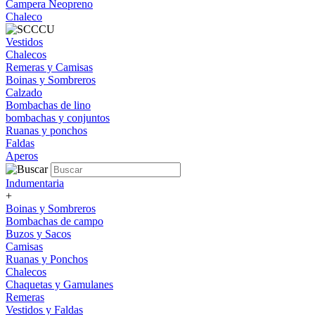
Campera Neopreno
Chaleco
Vestidos
Chalecos
Remeras y Camisas
Boinas y Sombreros
Calzado
Bombachas de lino
bombachas y conjuntos
Ruanas y ponchos
Faldas
Aperos
Indumentaria
+
Boinas y Sombreros
Bombachas de campo
Buzos y Sacos
Camisas
Ruanas y Ponchos
Chalecos
Chaquetas y Gamulanes
Remeras
Vestidos y Faldas