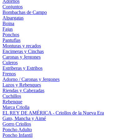
Adornos
Conjuntos
Bombachas de Campo
Alpargatas
Boina
Fajas
Ponchos
Pantuflas
Monturas y recados
Encimeras y Cinchas
Caronas y Jergones
Culeros
Estriberas y Estribos
Frenos
Adorno / Caronas y Jergones
Lazos y Rebenques
Riendas y Cabezadas
Cuchillos
Rebenque
Marca Criolla
EL REY DE AMÉRICA - Criollos de la Nueva Era
Gato, Mancha y Aimé
Gorro Criollos
Poncho Adulto
Poncho Infantil