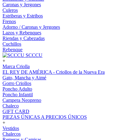
Caronas y Jergones
Culeros
Estriberas y Estribos
Frenos
Adorno / Caronas y Jergones
Lazos y Rebenques
Riendas y Cabezadas
Cuchillos
Rebenque
SCCCU
+
Marca Criolla
EL REY DE AMÉRICA - Criollos de la Nueva Era
Gato, Mancha y Aimé
Gorro Criollos
Poncho Adulto
Poncho Infantil
Campera Neopreno
Chaleco
GIFT CARD
PIEZAS ÚNICAS A PRECIOS ÚNICOS
+
Vestidos
Chalecos
Remeras y Camisas