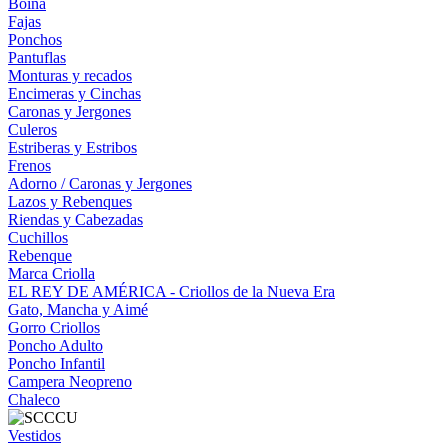
Boina
Fajas
Ponchos
Pantuflas
Monturas y recados
Encimeras y Cinchas
Caronas y Jergones
Culeros
Estriberas y Estribos
Frenos
Adorno / Caronas y Jergones
Lazos y Rebenques
Riendas y Cabezadas
Cuchillos
Rebenque
Marca Criolla
EL REY DE AMÉRICA - Criollos de la Nueva Era
Gato, Mancha y Aimé
Gorro Criollos
Poncho Adulto
Poncho Infantil
Campera Neopreno
Chaleco
Vestidos