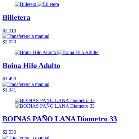
Billetera
$2.310
$2.079
Boina Hilo Adulto
$1.490
$1.341
BOINAS PAÑO LANA Diametro 33
$2.530