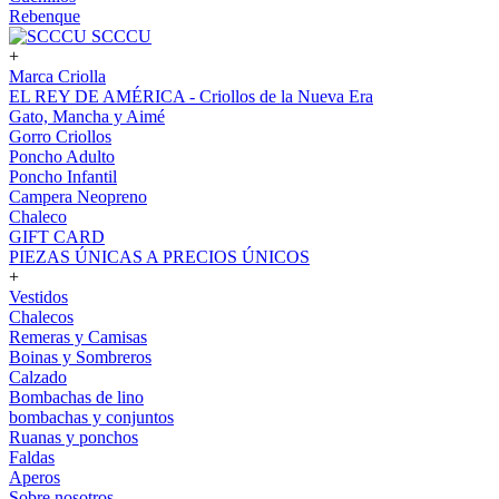
Rebenque
SCCCU
+
Marca Criolla
EL REY DE AMÉRICA - Criollos de la Nueva Era
Gato, Mancha y Aimé
Gorro Criollos
Poncho Adulto
Poncho Infantil
Campera Neopreno
Chaleco
GIFT CARD
PIEZAS ÚNICAS A PRECIOS ÚNICOS
+
Vestidos
Chalecos
Remeras y Camisas
Boinas y Sombreros
Calzado
Bombachas de lino
bombachas y conjuntos
Ruanas y ponchos
Faldas
Aperos
Sobre nosotros