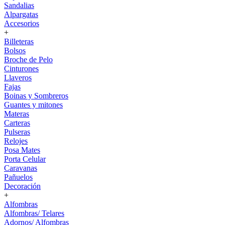
Sandalias
Alpargatas
Accesorios
+
Billeteras
Bolsos
Broche de Pelo
Cinturones
Llaveros
Fajas
Boinas y Sombreros
Guantes y mitones
Materas
Carteras
Pulseras
Relojes
Posa Mates
Porta Celular
Caravanas
Pañuelos
Decoración
+
Alfombras
Alfombras/ Telares
Adornos/ Alfombras