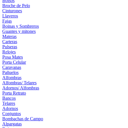
Bolsos
Broche de Pelo
Cinturones
Llaveros
Fajas
Boinas y Sombreros
Guantes y mitones
Materas
Carteras
Pulseras
Relojes
Posa Mates
Porta Celular
Caravanas
Pañuelos
Alfombras
Alfombras/ Telares
Adornos/ Alfombras
Porta Retrato
Bancos
Telares
Adornos
Conjuntos
Bombachas de Campo
Alpargatas