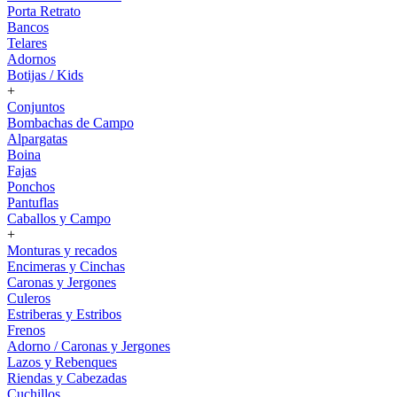
Porta Retrato
Bancos
Telares
Adornos
Botijas / Kids
+
Conjuntos
Bombachas de Campo
Alpargatas
Boina
Fajas
Ponchos
Pantuflas
Caballos y Campo
+
Monturas y recados
Encimeras y Cinchas
Caronas y Jergones
Culeros
Estriberas y Estribos
Frenos
Adorno / Caronas y Jergones
Lazos y Rebenques
Riendas y Cabezadas
Cuchillos