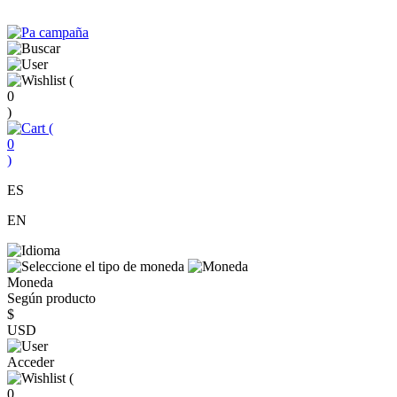
(
0
)
(
0
)
ES
EN
Moneda
Según producto
$
USD
Acceder
(
0