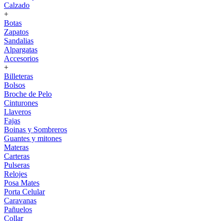
Calzado
+
Botas
Zapatos
Sandalias
Alpargatas
Accesorios
+
Billeteras
Bolsos
Broche de Pelo
Cinturones
Llaveros
Fajas
Boinas y Sombreros
Guantes y mitones
Materas
Carteras
Pulseras
Relojes
Posa Mates
Porta Celular
Caravanas
Pañuelos
Collar