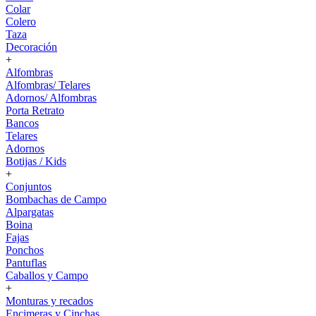
Colar
Colero
Taza
Decoración
+
Alfombras
Alfombras/ Telares
Adornos/ Alfombras
Porta Retrato
Bancos
Telares
Adornos
Botijas / Kids
+
Conjuntos
Bombachas de Campo
Alpargatas
Boina
Fajas
Ponchos
Pantuflas
Caballos y Campo
+
Monturas y recados
Encimeras y Cinchas