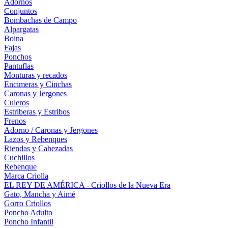
Adornos
Conjuntos
Bombachas de Campo
Alpargatas
Boina
Fajas
Ponchos
Pantuflas
Monturas y recados
Encimeras y Cinchas
Caronas y Jergones
Culeros
Estriberas y Estribos
Frenos
Adorno / Caronas y Jergones
Lazos y Rebenques
Riendas y Cabezadas
Cuchillos
Rebenque
Marca Criolla
EL REY DE AMÉRICA - Criollos de la Nueva Era
Gato, Mancha y Aimé
Gorro Criollos
Poncho Adulto
Poncho Infantil