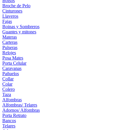
Bolsos
Broche de Pelo
Cinturones
Llaveros
Fajas
Boinas y Sombreros
Guantes y mitones
Materas
Carteras
Pulseras
Relojes
Posa Mates
Porta Celular
Caravanas
Pañuelos
Collar
Colar
Colero
Taza
Alfombras
Alfombras/ Telares
Adornos/ Alfombras
Porta Retrato
Bancos
Telares