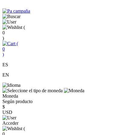
(
0
)
(
0
)
ES
EN
Moneda
Según producto
$
USD
Acceder
(
0