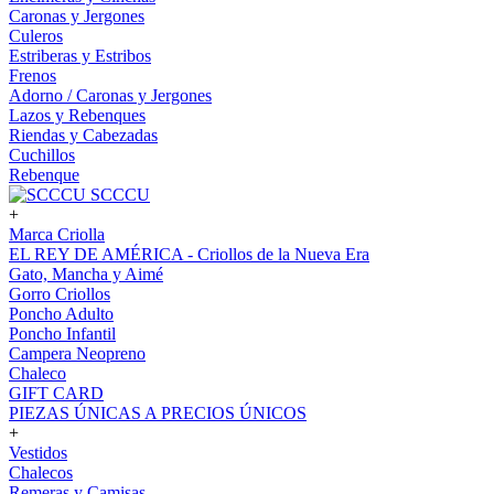
Caronas y Jergones
Culeros
Estriberas y Estribos
Frenos
Adorno / Caronas y Jergones
Lazos y Rebenques
Riendas y Cabezadas
Cuchillos
Rebenque
SCCCU
+
Marca Criolla
EL REY DE AMÉRICA - Criollos de la Nueva Era
Gato, Mancha y Aimé
Gorro Criollos
Poncho Adulto
Poncho Infantil
Campera Neopreno
Chaleco
GIFT CARD
PIEZAS ÚNICAS A PRECIOS ÚNICOS
+
Vestidos
Chalecos
Remeras y Camisas