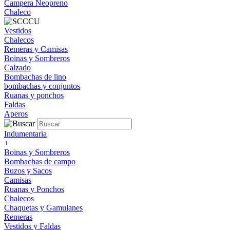
Campera Neopreno
Chaleco
Vestidos
Chalecos
Remeras y Camisas
Boinas y Sombreros
Calzado
Bombachas de lino
bombachas y conjuntos
Ruanas y ponchos
Faldas
Aperos
Indumentaria
+
Boinas y Sombreros
Bombachas de campo
Buzos y Sacos
Camisas
Ruanas y Ponchos
Chalecos
Chaquetas y Gamulanes
Remeras
Vestidos y Faldas