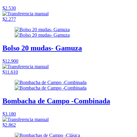
$2.530
$2.277
Bolso 20 mudas- Gamuza
$12.900
$11.610
Bombacha de Campo -Combinada
$3.180
$2.862