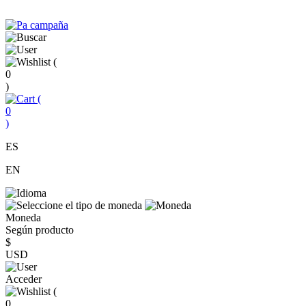
(
0
)
(
0
)
ES
EN
Moneda
Según producto
$
USD
Acceder
(
0