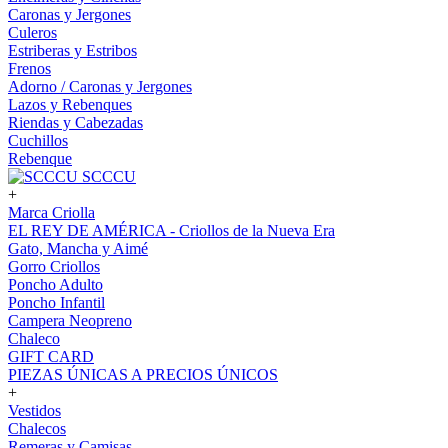
Caronas y Jergones
Culeros
Estriberas y Estribos
Frenos
Adorno / Caronas y Jergones
Lazos y Rebenques
Riendas y Cabezadas
Cuchillos
Rebenque
SCCCU
+
Marca Criolla
EL REY DE AMÉRICA - Criollos de la Nueva Era
Gato, Mancha y Aimé
Gorro Criollos
Poncho Adulto
Poncho Infantil
Campera Neopreno
Chaleco
GIFT CARD
PIEZAS ÚNICAS A PRECIOS ÚNICOS
+
Vestidos
Chalecos
Remeras y Camisas