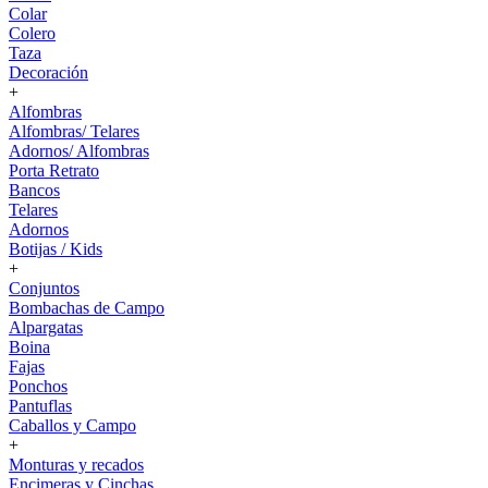
Colar
Colero
Taza
Decoración
+
Alfombras
Alfombras/ Telares
Adornos/ Alfombras
Porta Retrato
Bancos
Telares
Adornos
Botijas / Kids
+
Conjuntos
Bombachas de Campo
Alpargatas
Boina
Fajas
Ponchos
Pantuflas
Caballos y Campo
+
Monturas y recados
Encimeras y Cinchas