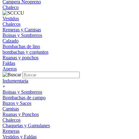
Campera Neopreno
Chaleco
Vestidos
Chalecos
Remeras y Camisas
Boinas y Sombreros
Calzado
Bombachas de lino
bombachas y conjuntos
Ruanas y ponchos
Faldas
Aperos
Indumentaria
+
Boinas y Sombreros
Bombachas de campo
Buzos y Sacos
Camisas
Ruanas y Ponchos
Chalecos
Chaquetas y Gamulanes
Remeras
Vestidos y Faldas