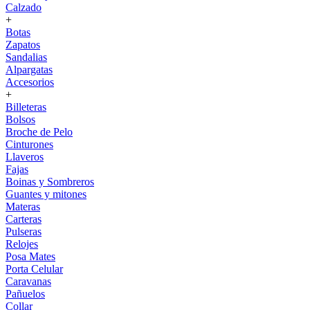
Calzado
+
Botas
Zapatos
Sandalias
Alpargatas
Accesorios
+
Billeteras
Bolsos
Broche de Pelo
Cinturones
Llaveros
Fajas
Boinas y Sombreros
Guantes y mitones
Materas
Carteras
Pulseras
Relojes
Posa Mates
Porta Celular
Caravanas
Pañuelos
Collar