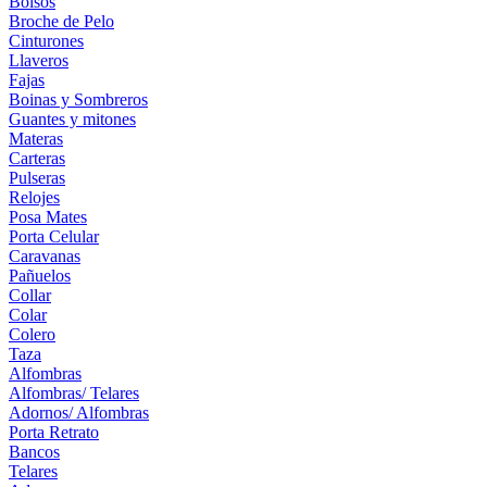
Bolsos
Broche de Pelo
Cinturones
Llaveros
Fajas
Boinas y Sombreros
Guantes y mitones
Materas
Carteras
Pulseras
Relojes
Posa Mates
Porta Celular
Caravanas
Pañuelos
Collar
Colar
Colero
Taza
Alfombras
Alfombras/ Telares
Adornos/ Alfombras
Porta Retrato
Bancos
Telares