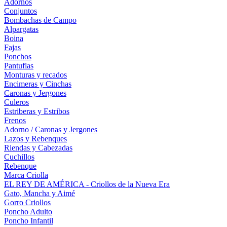
Adornos
Conjuntos
Bombachas de Campo
Alpargatas
Boina
Fajas
Ponchos
Pantuflas
Monturas y recados
Encimeras y Cinchas
Caronas y Jergones
Culeros
Estriberas y Estribos
Frenos
Adorno / Caronas y Jergones
Lazos y Rebenques
Riendas y Cabezadas
Cuchillos
Rebenque
Marca Criolla
EL REY DE AMÉRICA - Criollos de la Nueva Era
Gato, Mancha y Aimé
Gorro Criollos
Poncho Adulto
Poncho Infantil