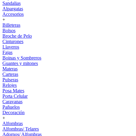
Sandalias
Alpargatas
Accesorios
+
Billeteras
Bolsos
Broche de Pelo
Cinturones
Llaveros
Fajas
Boinas y Sombreros
Guantes y mitones
Materas
Carteras
Pulseras
Relojes
Posa Mates
Porta Celular
Caravanas
Pañuelos
Decoración
+
Alfombras
Alfombras/ Telares
Adornos/ Alfombras