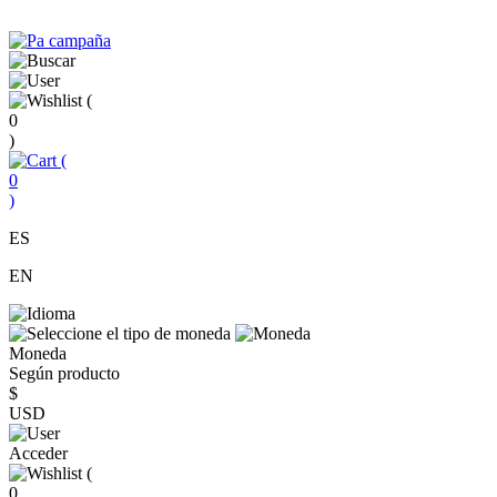
(
0
)
(
0
)
ES
EN
Moneda
Según producto
$
USD
Acceder
(
0