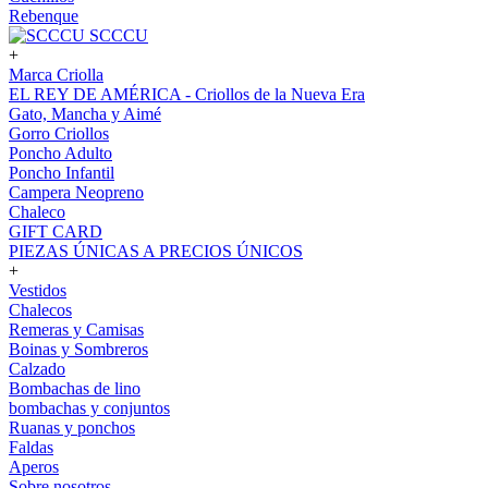
Rebenque
SCCCU
+
Marca Criolla
EL REY DE AMÉRICA - Criollos de la Nueva Era
Gato, Mancha y Aimé
Gorro Criollos
Poncho Adulto
Poncho Infantil
Campera Neopreno
Chaleco
GIFT CARD
PIEZAS ÚNICAS A PRECIOS ÚNICOS
+
Vestidos
Chalecos
Remeras y Camisas
Boinas y Sombreros
Calzado
Bombachas de lino
bombachas y conjuntos
Ruanas y ponchos
Faldas
Aperos
Sobre nosotros