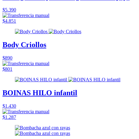
$5.390
$4.851
Body Criollos
$890
$801
BOINAS HILO infantil
$1.430
$1.287