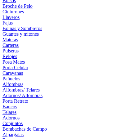
Bolsos
Broche de Pelo
Cinturones
Llaveros
Fajas
Boinas y Sombreros
Guantes y mitones
Materas
Carteras
Pulseras
Relojes
Posa Mates
Porta Celular
Caravanas
Pañuelos
Alfombras
Alfombras/ Telares
Adornos/ Alfombras
Porta Retrato
Bancos
Telares
Adornos
Conjuntos
Bombachas de Campo
Alpargatas