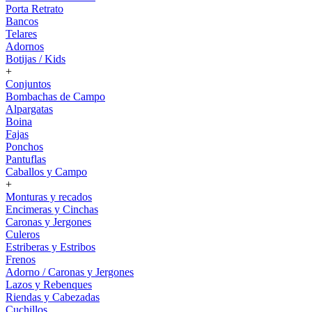
Porta Retrato
Bancos
Telares
Adornos
Botijas / Kids
+
Conjuntos
Bombachas de Campo
Alpargatas
Boina
Fajas
Ponchos
Pantuflas
Caballos y Campo
+
Monturas y recados
Encimeras y Cinchas
Caronas y Jergones
Culeros
Estriberas y Estribos
Frenos
Adorno / Caronas y Jergones
Lazos y Rebenques
Riendas y Cabezadas
Cuchillos