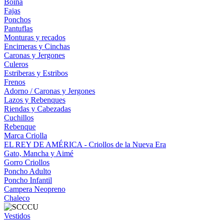
Boina
Fajas
Ponchos
Pantuflas
Monturas y recados
Encimeras y Cinchas
Caronas y Jergones
Culeros
Estriberas y Estribos
Frenos
Adorno / Caronas y Jergones
Lazos y Rebenques
Riendas y Cabezadas
Cuchillos
Rebenque
Marca Criolla
EL REY DE AMÉRICA - Criollos de la Nueva Era
Gato, Mancha y Aimé
Gorro Criollos
Poncho Adulto
Poncho Infantil
Campera Neopreno
Chaleco
Vestidos