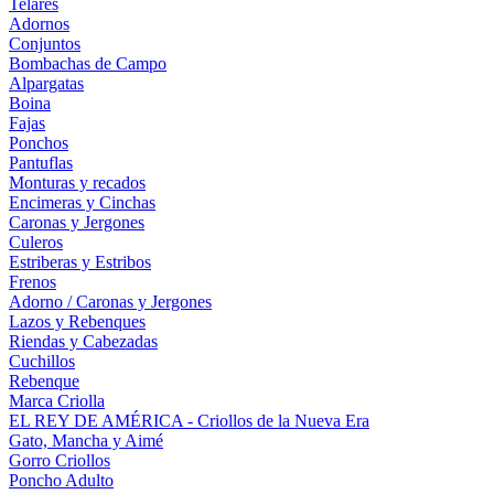
Telares
Adornos
Conjuntos
Bombachas de Campo
Alpargatas
Boina
Fajas
Ponchos
Pantuflas
Monturas y recados
Encimeras y Cinchas
Caronas y Jergones
Culeros
Estriberas y Estribos
Frenos
Adorno / Caronas y Jergones
Lazos y Rebenques
Riendas y Cabezadas
Cuchillos
Rebenque
Marca Criolla
EL REY DE AMÉRICA - Criollos de la Nueva Era
Gato, Mancha y Aimé
Gorro Criollos
Poncho Adulto