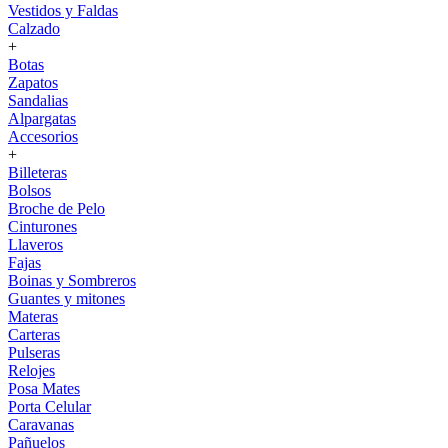
Vestidos y Faldas
Calzado
+
Botas
Zapatos
Sandalias
Alpargatas
Accesorios
+
Billeteras
Bolsos
Broche de Pelo
Cinturones
Llaveros
Fajas
Boinas y Sombreros
Guantes y mitones
Materas
Carteras
Pulseras
Relojes
Posa Mates
Porta Celular
Caravanas
Pañuelos