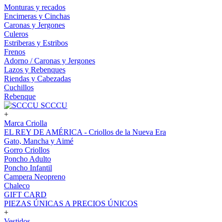
Monturas y recados
Encimeras y Cinchas
Caronas y Jergones
Culeros
Estriberas y Estribos
Frenos
Adorno / Caronas y Jergones
Lazos y Rebenques
Riendas y Cabezadas
Cuchillos
Rebenque
SCCCU
+
Marca Criolla
EL REY DE AMÉRICA - Criollos de la Nueva Era
Gato, Mancha y Aimé
Gorro Criollos
Poncho Adulto
Poncho Infantil
Campera Neopreno
Chaleco
GIFT CARD
PIEZAS ÚNICAS A PRECIOS ÚNICOS
+
Vestidos