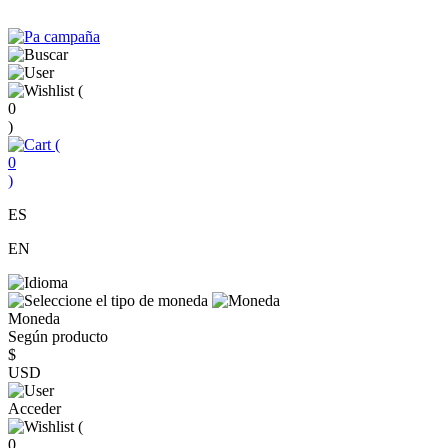
(
0
)
(
0
)
ES
EN
Moneda
Según producto
$
USD
Acceder
(
0