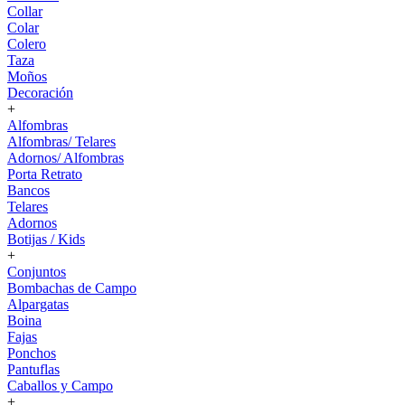
Collar
Colar
Colero
Taza
Moños
Decoración
+
Alfombras
Alfombras/ Telares
Adornos/ Alfombras
Porta Retrato
Bancos
Telares
Adornos
Botijas / Kids
+
Conjuntos
Bombachas de Campo
Alpargatas
Boina
Fajas
Ponchos
Pantuflas
Caballos y Campo
+