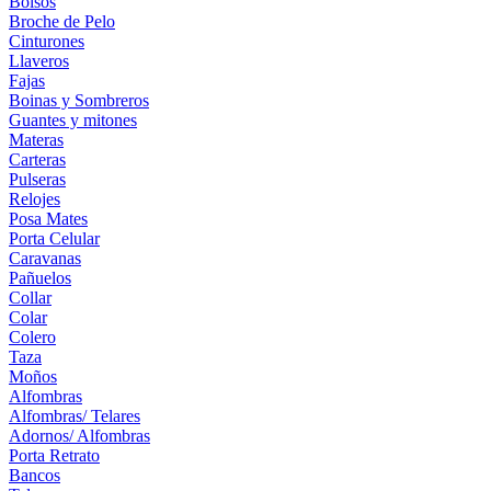
Bolsos
Broche de Pelo
Cinturones
Llaveros
Fajas
Boinas y Sombreros
Guantes y mitones
Materas
Carteras
Pulseras
Relojes
Posa Mates
Porta Celular
Caravanas
Pañuelos
Collar
Colar
Colero
Taza
Moños
Alfombras
Alfombras/ Telares
Adornos/ Alfombras
Porta Retrato
Bancos