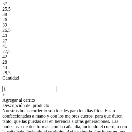
37
25,5
38
26
39
26,5
40
27
41
27,5
42
28
43
28,5
Cantidad
-
+
Agregar al carrito
Descripción del producto
Nuestras botas corderito son ideales para los dias frios. Estan
confeccionadas a mano y con los mejores cueros, para que duren
tanto, que las puedas dar en herencia a otras generaciones. Las
podes usar de dos formas: con la caña alta, luciendo el cuero; o con
la caña baja, luciendo el corderito. Asi de simple, dos botas en una.