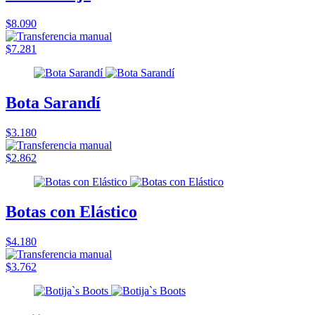
$8.090
$7.281
Bota Sarandí
$3.180
$2.862
Botas con Elástico
$4.180
$3.762