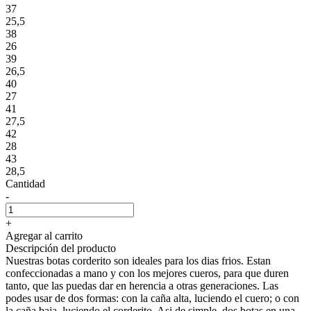
37
25,5
38
26
39
26,5
40
27
41
27,5
42
28
43
28,5
Cantidad
-
+
Agregar al carrito
Descripción del producto
Nuestras botas corderito son ideales para los dias frios. Estan
confeccionadas a mano y con los mejores cueros, para que duren
tanto, que las puedas dar en herencia a otras generaciones. Las
podes usar de dos formas: con la caña alta, luciendo el cuero; o con
la caña baja, luciendo el corderito. Asi de simple, dos botas en una.