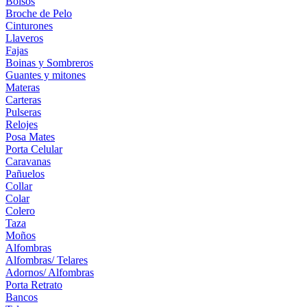
Bolsos
Broche de Pelo
Cinturones
Llaveros
Fajas
Boinas y Sombreros
Guantes y mitones
Materas
Carteras
Pulseras
Relojes
Posa Mates
Porta Celular
Caravanas
Pañuelos
Collar
Colar
Colero
Taza
Moños
Alfombras
Alfombras/ Telares
Adornos/ Alfombras
Porta Retrato
Bancos