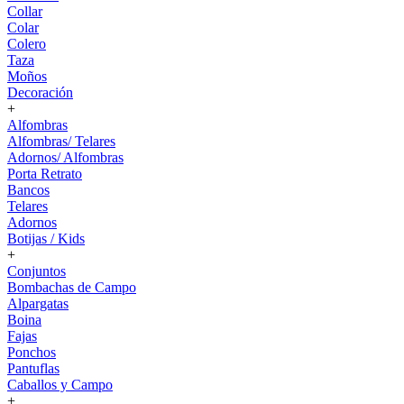
Collar
Colar
Colero
Taza
Moños
Decoración
+
Alfombras
Alfombras/ Telares
Adornos/ Alfombras
Porta Retrato
Bancos
Telares
Adornos
Botijas / Kids
+
Conjuntos
Bombachas de Campo
Alpargatas
Boina
Fajas
Ponchos
Pantuflas
Caballos y Campo
+