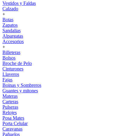
Vestidos y Faldas
Calzado
+
Botas
Zapatos
Sandalias
Alpargatas
Accesorios
+
Billeteras
Bolsos
Broche de Pelo
Cinturones
Llaveros
Fajas
Boinas y Sombreros
Guantes y mitones
Materas
Carteras
Pulseras
Relojes
Posa Mates
Porta Celular
Caravanas
Pañuelos