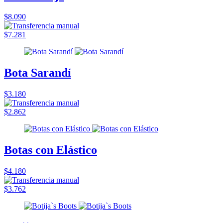
$8.090
$7.281
Bota Sarandí
$3.180
$2.862
Botas con Elástico
$4.180
$3.762