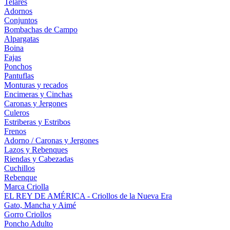
Telares
Adornos
Conjuntos
Bombachas de Campo
Alpargatas
Boina
Fajas
Ponchos
Pantuflas
Monturas y recados
Encimeras y Cinchas
Caronas y Jergones
Culeros
Estriberas y Estribos
Frenos
Adorno / Caronas y Jergones
Lazos y Rebenques
Riendas y Cabezadas
Cuchillos
Rebenque
Marca Criolla
EL REY DE AMÉRICA - Criollos de la Nueva Era
Gato, Mancha y Aimé
Gorro Criollos
Poncho Adulto