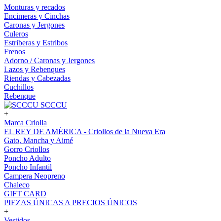
Monturas y recados
Encimeras y Cinchas
Caronas y Jergones
Culeros
Estriberas y Estribos
Frenos
Adorno / Caronas y Jergones
Lazos y Rebenques
Riendas y Cabezadas
Cuchillos
Rebenque
SCCCU
+
Marca Criolla
EL REY DE AMÉRICA - Criollos de la Nueva Era
Gato, Mancha y Aimé
Gorro Criollos
Poncho Adulto
Poncho Infantil
Campera Neopreno
Chaleco
GIFT CARD
PIEZAS ÚNICAS A PRECIOS ÚNICOS
+
Vestidos