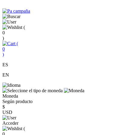
(
0
)
(
0
)
ES
EN
Moneda
Según producto
$
USD
Acceder
(
0