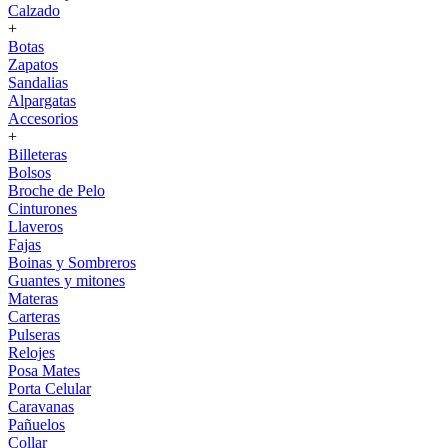
Calzado
+
Botas
Zapatos
Sandalias
Alpargatas
Accesorios
+
Billeteras
Bolsos
Broche de Pelo
Cinturones
Llaveros
Fajas
Boinas y Sombreros
Guantes y mitones
Materas
Carteras
Pulseras
Relojes
Posa Mates
Porta Celular
Caravanas
Pañuelos
Collar