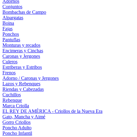
Adornos
Conjuntos
Bombachas de Campo
Alpargatas
Boina
Fajas
Ponchos
Pantuflas
Monturas y recados
Encimeras y Cinchas
Caronas y Jergones
Culeros
Estriberas y Estribos
Frenos
Adorno / Caronas y Jergones
Lazos y Rebenques
Riendas y Cabezadas
Cuchillos
Rebenque
Marca Criolla
EL REY DE AMÉRICA - Criollos de la Nueva Era
Gato, Mancha y Aimé
Gorro Criollos
Poncho Adulto
Poncho Infantil