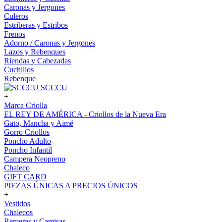
Caronas y Jergones
Culeros
Estriberas y Estribos
Frenos
Adorno / Caronas y Jergones
Lazos y Rebenques
Riendas y Cabezadas
Cuchillos
Rebenque
SCCCU
+
Marca Criolla
EL REY DE AMÉRICA - Criollos de la Nueva Era
Gato, Mancha y Aimé
Gorro Criollos
Poncho Adulto
Poncho Infantil
Campera Neopreno
Chaleco
GIFT CARD
PIEZAS ÚNICAS A PRECIOS ÚNICOS
+
Vestidos
Chalecos
Remeras y Camisas