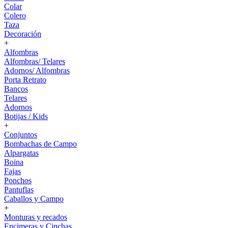
Colar
Colero
Taza
Decoración
+
Alfombras
Alfombras/ Telares
Adornos/ Alfombras
Porta Retrato
Bancos
Telares
Adornos
Botijas / Kids
+
Conjuntos
Bombachas de Campo
Alpargatas
Boina
Fajas
Ponchos
Pantuflas
Caballos y Campo
+
Monturas y recados
Encimeras y Cinchas