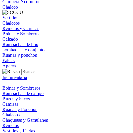
Campera Neopreno
Chaleco
Vestidos
Chalecos
Remeras y Camisas
Boinas y Sombreros
Calzado
Bombachas de lino
bombachas y conjuntos
Ruanas y ponchos
Faldas
Aperos
Indumentaria
+
Boinas y Sombreros
Bombachas de campo
Buzos y Sacos
Camisas
Ruanas y Ponchos
Chalecos
Chaquetas y Gamulanes
Remeras
Vestidos y Faldas