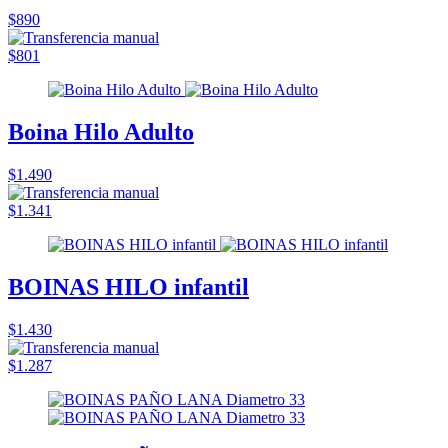
$890
$801
Boina Hilo Adulto
$1.490
$1.341
BOINAS HILO infantil
$1.430
$1.287