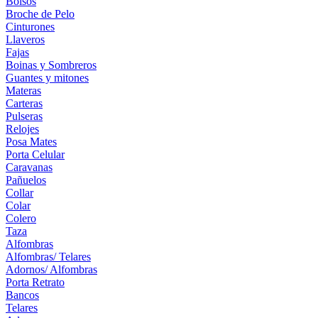
Bolsos
Broche de Pelo
Cinturones
Llaveros
Fajas
Boinas y Sombreros
Guantes y mitones
Materas
Carteras
Pulseras
Relojes
Posa Mates
Porta Celular
Caravanas
Pañuelos
Collar
Colar
Colero
Taza
Alfombras
Alfombras/ Telares
Adornos/ Alfombras
Porta Retrato
Bancos
Telares