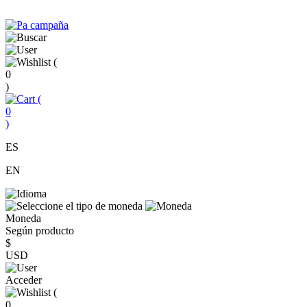
(
0
)
(
0
)
ES
EN
Moneda
Según producto
$
USD
Acceder
(
0