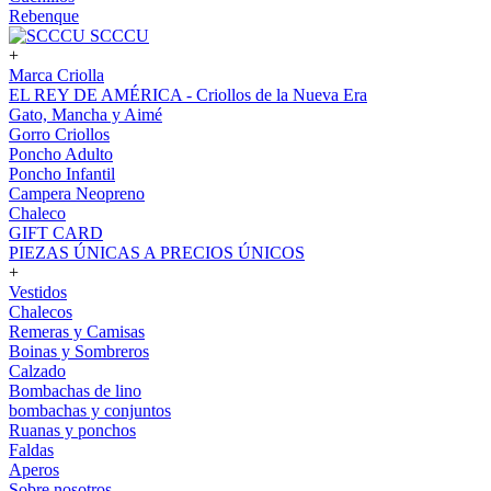
Rebenque
SCCCU
+
Marca Criolla
EL REY DE AMÉRICA - Criollos de la Nueva Era
Gato, Mancha y Aimé
Gorro Criollos
Poncho Adulto
Poncho Infantil
Campera Neopreno
Chaleco
GIFT CARD
PIEZAS ÚNICAS A PRECIOS ÚNICOS
+
Vestidos
Chalecos
Remeras y Camisas
Boinas y Sombreros
Calzado
Bombachas de lino
bombachas y conjuntos
Ruanas y ponchos
Faldas
Aperos
Sobre nosotros