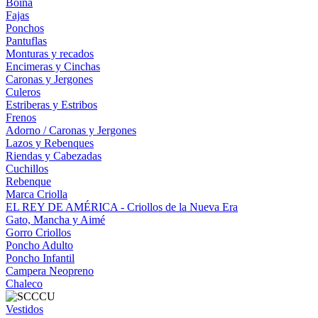
Boina
Fajas
Ponchos
Pantuflas
Monturas y recados
Encimeras y Cinchas
Caronas y Jergones
Culeros
Estriberas y Estribos
Frenos
Adorno / Caronas y Jergones
Lazos y Rebenques
Riendas y Cabezadas
Cuchillos
Rebenque
Marca Criolla
EL REY DE AMÉRICA - Criollos de la Nueva Era
Gato, Mancha y Aimé
Gorro Criollos
Poncho Adulto
Poncho Infantil
Campera Neopreno
Chaleco
Vestidos