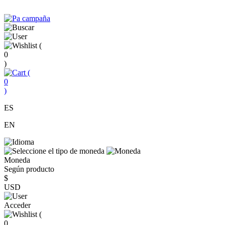
(
0
)
(
0
)
ES
EN
Moneda
Según producto
$
USD
Acceder
(
0