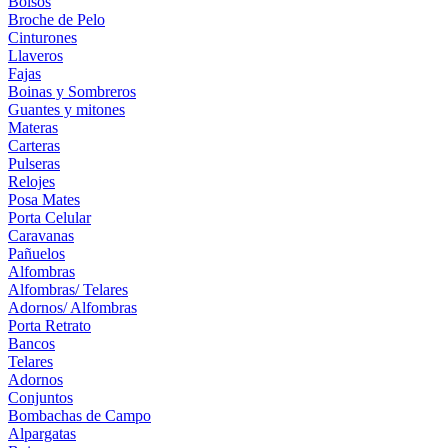
Bolsos
Broche de Pelo
Cinturones
Llaveros
Fajas
Boinas y Sombreros
Guantes y mitones
Materas
Carteras
Pulseras
Relojes
Posa Mates
Porta Celular
Caravanas
Pañuelos
Alfombras
Alfombras/ Telares
Adornos/ Alfombras
Porta Retrato
Bancos
Telares
Adornos
Conjuntos
Bombachas de Campo
Alpargatas