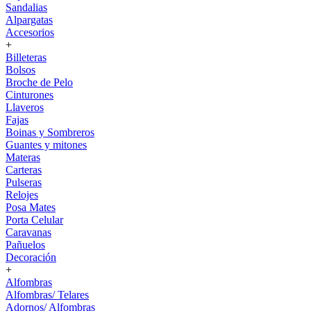
Sandalias
Alpargatas
Accesorios
+
Billeteras
Bolsos
Broche de Pelo
Cinturones
Llaveros
Fajas
Boinas y Sombreros
Guantes y mitones
Materas
Carteras
Pulseras
Relojes
Posa Mates
Porta Celular
Caravanas
Pañuelos
Decoración
+
Alfombras
Alfombras/ Telares
Adornos/ Alfombras