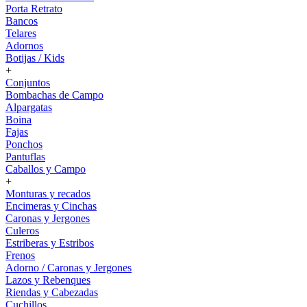
Porta Retrato
Bancos
Telares
Adornos
Botijas / Kids
+
Conjuntos
Bombachas de Campo
Alpargatas
Boina
Fajas
Ponchos
Pantuflas
Caballos y Campo
+
Monturas y recados
Encimeras y Cinchas
Caronas y Jergones
Culeros
Estriberas y Estribos
Frenos
Adorno / Caronas y Jergones
Lazos y Rebenques
Riendas y Cabezadas
Cuchillos