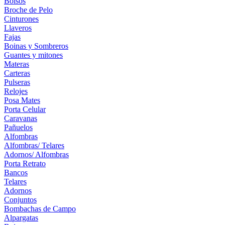
Bolsos
Broche de Pelo
Cinturones
Llaveros
Fajas
Boinas y Sombreros
Guantes y mitones
Materas
Carteras
Pulseras
Relojes
Posa Mates
Porta Celular
Caravanas
Pañuelos
Alfombras
Alfombras/ Telares
Adornos/ Alfombras
Porta Retrato
Bancos
Telares
Adornos
Conjuntos
Bombachas de Campo
Alpargatas