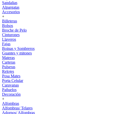
Sandalias
Alpargatas
Accesorios
+
Billeteras
Bolsos
Broche de Pelo
Cinturones
Llaveros
Fajas
Boinas y Sombreros
Guantes y mitones
Materas
Carteras
Pulseras
Relojes
Posa Mates
Porta Celular
Caravanas
Pañuelos
Decoración
+
Alfombras
Alfombras/ Telares
Adornos/ Alfombras