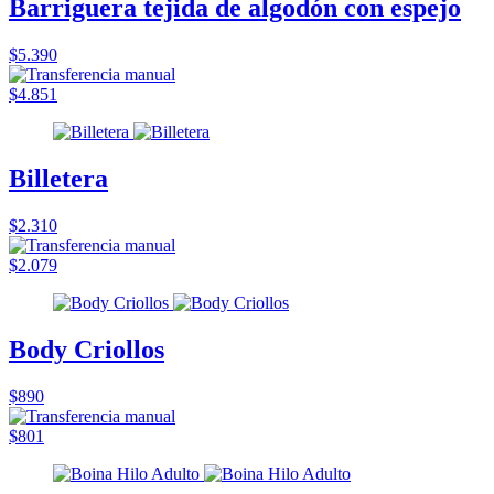
Barriguera tejida de algodón con espejo
$5.390
$4.851
Billetera
$2.310
$2.079
Body Criollos
$890
$801