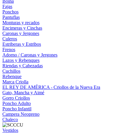
Boina
Fajas
Ponchos
Pantuflas
Monturas y recados
Encimeras y Cinchas
Caronas y Jergones
Culeros
Estriberas y Estribos
Frenos
Adorno / Caronas y Jergones
Lazos y Rebenques
Riendas y Cabezadas
Cuchillos
Rebenque
Marca Criolla
EL REY DE AMÉRICA - Criollos de la Nueva Era
Gato, Mancha y Aimé
Gorro Criollos
Poncho Adulto
Poncho Infantil
Campera Neopreno
Chaleco
Vestidos