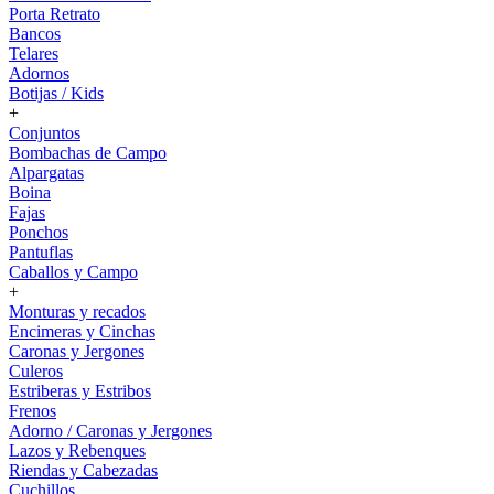
Porta Retrato
Bancos
Telares
Adornos
Botijas / Kids
+
Conjuntos
Bombachas de Campo
Alpargatas
Boina
Fajas
Ponchos
Pantuflas
Caballos y Campo
+
Monturas y recados
Encimeras y Cinchas
Caronas y Jergones
Culeros
Estriberas y Estribos
Frenos
Adorno / Caronas y Jergones
Lazos y Rebenques
Riendas y Cabezadas
Cuchillos