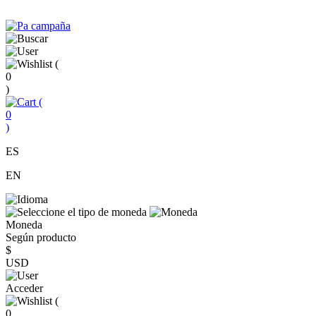
(
0
)
(
0
)
ES
EN
Moneda
Según producto
$
USD
Acceder
(
0