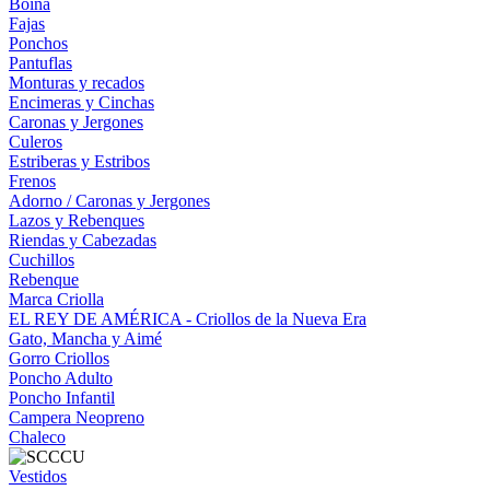
Boina
Fajas
Ponchos
Pantuflas
Monturas y recados
Encimeras y Cinchas
Caronas y Jergones
Culeros
Estriberas y Estribos
Frenos
Adorno / Caronas y Jergones
Lazos y Rebenques
Riendas y Cabezadas
Cuchillos
Rebenque
Marca Criolla
EL REY DE AMÉRICA - Criollos de la Nueva Era
Gato, Mancha y Aimé
Gorro Criollos
Poncho Adulto
Poncho Infantil
Campera Neopreno
Chaleco
Vestidos