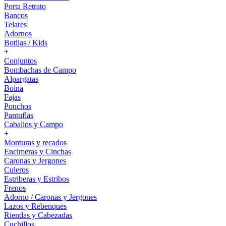
Porta Retrato
Bancos
Telares
Adornos
Botijas / Kids
+
Conjuntos
Bombachas de Campo
Alpargatas
Boina
Fajas
Ponchos
Pantuflas
Caballos y Campo
+
Monturas y recados
Encimeras y Cinchas
Caronas y Jergones
Culeros
Estriberas y Estribos
Frenos
Adorno / Caronas y Jergones
Lazos y Rebenques
Riendas y Cabezadas
Cuchillos