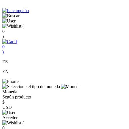
(
0
)
(
0
)
ES
EN
Moneda
Según producto
$
USD
Acceder
(
0