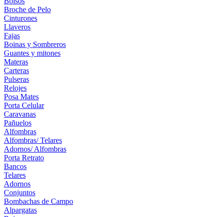
Bolsos
Broche de Pelo
Cinturones
Llaveros
Fajas
Boinas y Sombreros
Guantes y mitones
Materas
Carteras
Pulseras
Relojes
Posa Mates
Porta Celular
Caravanas
Pañuelos
Alfombras
Alfombras/ Telares
Adornos/ Alfombras
Porta Retrato
Bancos
Telares
Adornos
Conjuntos
Bombachas de Campo
Alpargatas