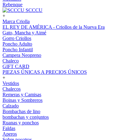
Rebenque
SCCCU
+
Marca Criolla
EL REY DE AMÉRICA - Criollos de la Nueva Era
Gato, Mancha y Aimé
Gorro Criollos
Poncho Adulto
Poncho Infantil
Campera Neopreno
Chaleco
GIFT CARD
PIEZAS ÚNICAS A PRECIOS ÚNICOS
+
Vestidos
Chalecos
Remeras y Camisas
Boinas y Sombreros
Calzado
Bombachas de lino
bombachas y conjuntos
Ruanas y ponchos
Faldas
Aperos
Sobre nosotros