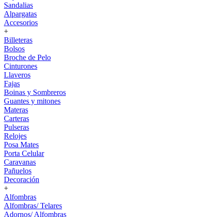
Sandalias
Alpargatas
Accesorios
+
Billeteras
Bolsos
Broche de Pelo
Cinturones
Llaveros
Fajas
Boinas y Sombreros
Guantes y mitones
Materas
Carteras
Pulseras
Relojes
Posa Mates
Porta Celular
Caravanas
Pañuelos
Decoración
+
Alfombras
Alfombras/ Telares
Adornos/ Alfombras