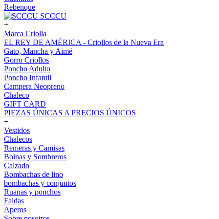
Rebenque
SCCCU
+
Marca Criolla
EL REY DE AMÉRICA - Criollos de la Nueva Era
Gato, Mancha y Aimé
Gorro Criollos
Poncho Adulto
Poncho Infantil
Campera Neopreno
Chaleco
GIFT CARD
PIEZAS ÚNICAS A PRECIOS ÚNICOS
+
Vestidos
Chalecos
Remeras y Camisas
Boinas y Sombreros
Calzado
Bombachas de lino
bombachas y conjuntos
Ruanas y ponchos
Faldas
Aperos
Sobre nosotros