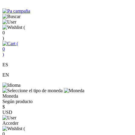
(
0
)
(
0
)
ES
EN
Moneda
Según producto
$
USD
Acceder
(
0