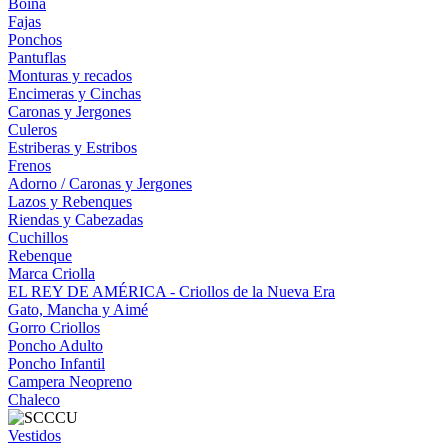
Boina
Fajas
Ponchos
Pantuflas
Monturas y recados
Encimeras y Cinchas
Caronas y Jergones
Culeros
Estriberas y Estribos
Frenos
Adorno / Caronas y Jergones
Lazos y Rebenques
Riendas y Cabezadas
Cuchillos
Rebenque
Marca Criolla
EL REY DE AMÉRICA - Criollos de la Nueva Era
Gato, Mancha y Aimé
Gorro Criollos
Poncho Adulto
Poncho Infantil
Campera Neopreno
Chaleco
Vestidos