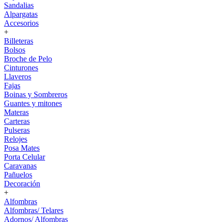
Sandalias
Alpargatas
Accesorios
+
Billeteras
Bolsos
Broche de Pelo
Cinturones
Llaveros
Fajas
Boinas y Sombreros
Guantes y mitones
Materas
Carteras
Pulseras
Relojes
Posa Mates
Porta Celular
Caravanas
Pañuelos
Decoración
+
Alfombras
Alfombras/ Telares
Adornos/ Alfombras