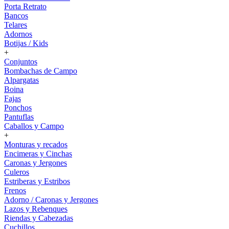
Porta Retrato
Bancos
Telares
Adornos
Botijas / Kids
+
Conjuntos
Bombachas de Campo
Alpargatas
Boina
Fajas
Ponchos
Pantuflas
Caballos y Campo
+
Monturas y recados
Encimeras y Cinchas
Caronas y Jergones
Culeros
Estriberas y Estribos
Frenos
Adorno / Caronas y Jergones
Lazos y Rebenques
Riendas y Cabezadas
Cuchillos