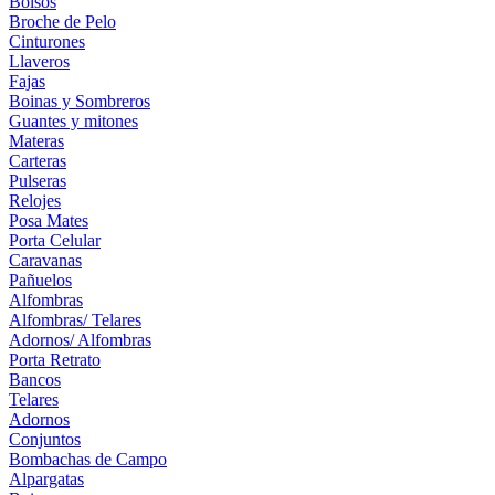
Bolsos
Broche de Pelo
Cinturones
Llaveros
Fajas
Boinas y Sombreros
Guantes y mitones
Materas
Carteras
Pulseras
Relojes
Posa Mates
Porta Celular
Caravanas
Pañuelos
Alfombras
Alfombras/ Telares
Adornos/ Alfombras
Porta Retrato
Bancos
Telares
Adornos
Conjuntos
Bombachas de Campo
Alpargatas