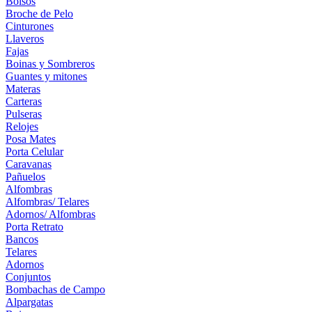
Bolsos
Broche de Pelo
Cinturones
Llaveros
Fajas
Boinas y Sombreros
Guantes y mitones
Materas
Carteras
Pulseras
Relojes
Posa Mates
Porta Celular
Caravanas
Pañuelos
Alfombras
Alfombras/ Telares
Adornos/ Alfombras
Porta Retrato
Bancos
Telares
Adornos
Conjuntos
Bombachas de Campo
Alpargatas