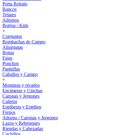
Porta Retrato
Bancos
Telares
Adornos
Botijas / Kids
+
Conjuntos
Bombachas de Campo
Alpargatas
Boina
Fajas
Ponchos
Pantuflas
Caballos y Campo
+
Monturas y recados
Encimeras y Cinchas
Caronas y Jergones
Culeros
Estriberas y Estribos
Frenos
Adorno / Caronas y Jergones
Lazos y Rebenques
Riendas y Cabezadas
Cuchillos