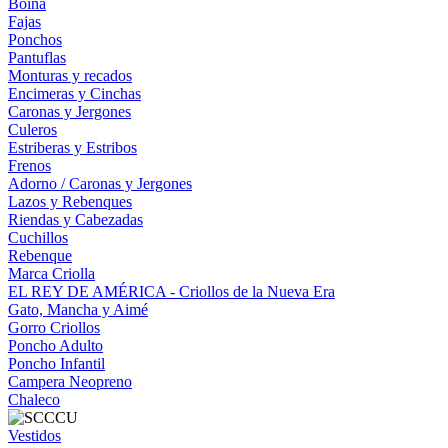
Boina
Fajas
Ponchos
Pantuflas
Monturas y recados
Encimeras y Cinchas
Caronas y Jergones
Culeros
Estriberas y Estribos
Frenos
Adorno / Caronas y Jergones
Lazos y Rebenques
Riendas y Cabezadas
Cuchillos
Rebenque
Marca Criolla
EL REY DE AMÉRICA - Criollos de la Nueva Era
Gato, Mancha y Aimé
Gorro Criollos
Poncho Adulto
Poncho Infantil
Campera Neopreno
Chaleco
Vestidos