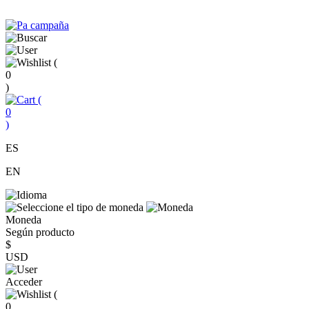
(
0
)
(
0
)
ES
EN
Moneda
Según producto
$
USD
Acceder
(
0