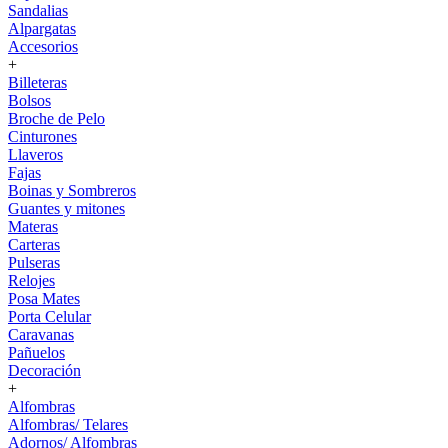
Sandalias
Alpargatas
Accesorios
+
Billeteras
Bolsos
Broche de Pelo
Cinturones
Llaveros
Fajas
Boinas y Sombreros
Guantes y mitones
Materas
Carteras
Pulseras
Relojes
Posa Mates
Porta Celular
Caravanas
Pañuelos
Decoración
+
Alfombras
Alfombras/ Telares
Adornos/ Alfombras