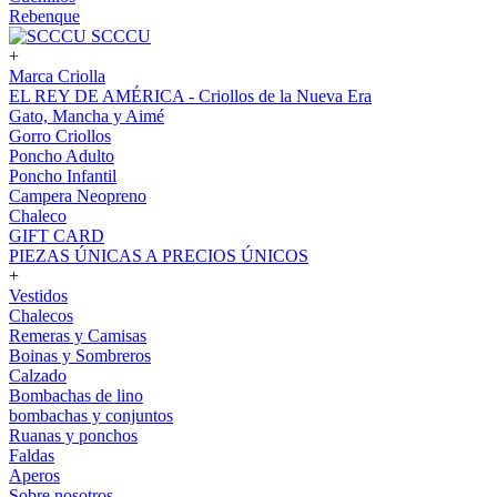
Rebenque
SCCCU
+
Marca Criolla
EL REY DE AMÉRICA - Criollos de la Nueva Era
Gato, Mancha y Aimé
Gorro Criollos
Poncho Adulto
Poncho Infantil
Campera Neopreno
Chaleco
GIFT CARD
PIEZAS ÚNICAS A PRECIOS ÚNICOS
+
Vestidos
Chalecos
Remeras y Camisas
Boinas y Sombreros
Calzado
Bombachas de lino
bombachas y conjuntos
Ruanas y ponchos
Faldas
Aperos
Sobre nosotros