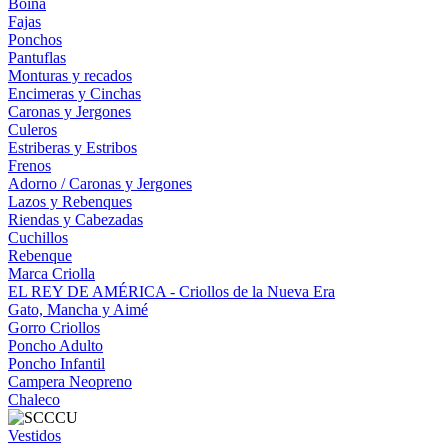
Boina
Fajas
Ponchos
Pantuflas
Monturas y recados
Encimeras y Cinchas
Caronas y Jergones
Culeros
Estriberas y Estribos
Frenos
Adorno / Caronas y Jergones
Lazos y Rebenques
Riendas y Cabezadas
Cuchillos
Rebenque
Marca Criolla
EL REY DE AMÉRICA - Criollos de la Nueva Era
Gato, Mancha y Aimé
Gorro Criollos
Poncho Adulto
Poncho Infantil
Campera Neopreno
Chaleco
Vestidos