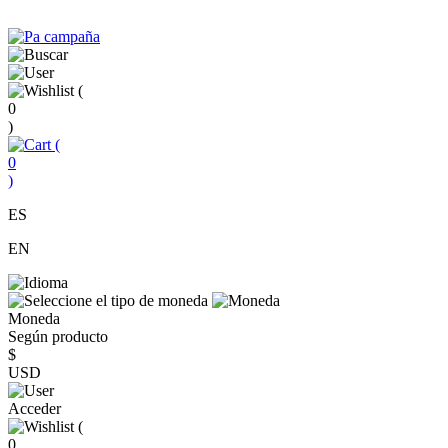
(
0
)
(
0
)
ES
EN
Moneda
Según producto
$
USD
Acceder
(
0