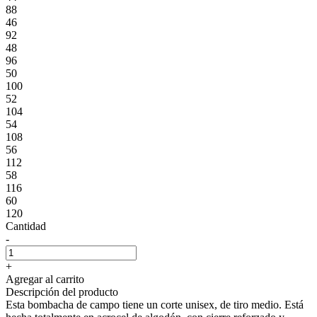
88
46
92
48
96
50
100
52
104
54
108
56
112
58
116
60
120
Cantidad
-
+
Agregar al carrito
Descripción del producto
Esta bombacha de campo tiene un corte unisex, de tiro medio. Está