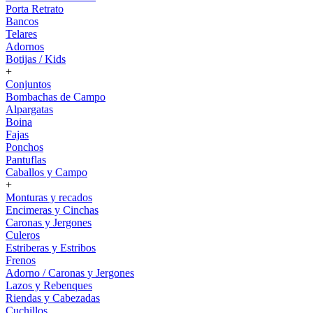
Porta Retrato
Bancos
Telares
Adornos
Botijas / Kids
+
Conjuntos
Bombachas de Campo
Alpargatas
Boina
Fajas
Ponchos
Pantuflas
Caballos y Campo
+
Monturas y recados
Encimeras y Cinchas
Caronas y Jergones
Culeros
Estriberas y Estribos
Frenos
Adorno / Caronas y Jergones
Lazos y Rebenques
Riendas y Cabezadas
Cuchillos