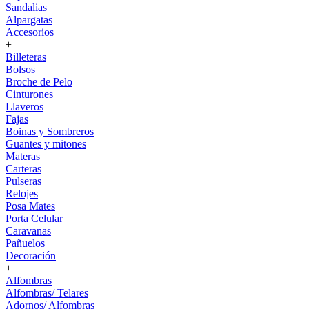
Sandalias
Alpargatas
Accesorios
+
Billeteras
Bolsos
Broche de Pelo
Cinturones
Llaveros
Fajas
Boinas y Sombreros
Guantes y mitones
Materas
Carteras
Pulseras
Relojes
Posa Mates
Porta Celular
Caravanas
Pañuelos
Decoración
+
Alfombras
Alfombras/ Telares
Adornos/ Alfombras