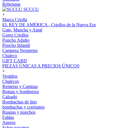
Rebenque
SCCCU
+
Marca Criolla
EL REY DE AMÉRICA - Criollos de la Nueva Era
Gato, Mancha y Aimé
Gorro Criollos
Poncho Adulto
Poncho Infantil
Campera Neopreno
Chaleco
GIFT CARD
PIEZAS ÚNICAS A PRECIOS ÚNICOS
+
Vestidos
Chalecos
Remeras y Camisas
Boinas y Sombreros
Calzado
Bombachas de lino
bombachas y conjuntos
Ruanas y ponchos
Faldas
Aperos
Sobre nosotros