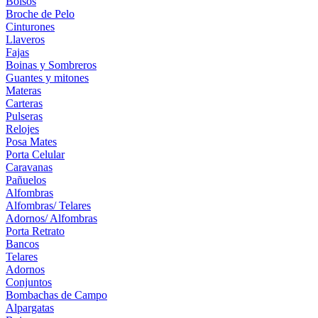
Bolsos
Broche de Pelo
Cinturones
Llaveros
Fajas
Boinas y Sombreros
Guantes y mitones
Materas
Carteras
Pulseras
Relojes
Posa Mates
Porta Celular
Caravanas
Pañuelos
Alfombras
Alfombras/ Telares
Adornos/ Alfombras
Porta Retrato
Bancos
Telares
Adornos
Conjuntos
Bombachas de Campo
Alpargatas