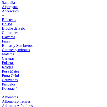
Sandalias
Alpargatas
Accesorios
+
Billeteras
Bolsos
Broche de Pelo
Cinturones
Llaveros
Fajas
Boinas y Sombreros
Guantes y mitones
Materas
Carteras
Pulseras
Relojes
Posa Mates
Porta Celular
Caravanas
Pañuelos
Decoración
+
Alfombras
Alfombras/ Telares
Adornos/ Alfombras