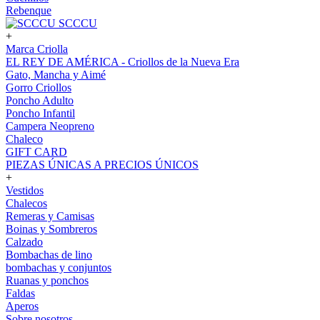
Rebenque
SCCCU
+
Marca Criolla
EL REY DE AMÉRICA - Criollos de la Nueva Era
Gato, Mancha y Aimé
Gorro Criollos
Poncho Adulto
Poncho Infantil
Campera Neopreno
Chaleco
GIFT CARD
PIEZAS ÚNICAS A PRECIOS ÚNICOS
+
Vestidos
Chalecos
Remeras y Camisas
Boinas y Sombreros
Calzado
Bombachas de lino
bombachas y conjuntos
Ruanas y ponchos
Faldas
Aperos
Sobre nosotros