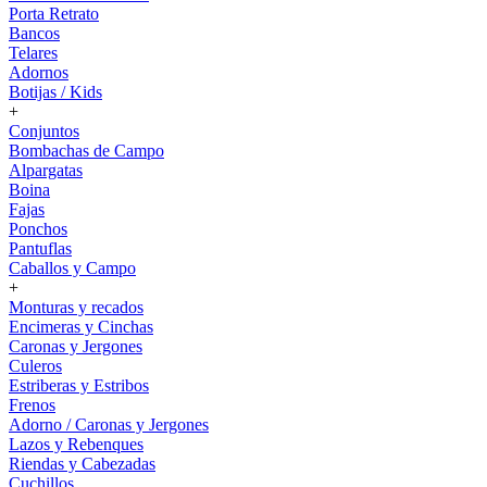
Porta Retrato
Bancos
Telares
Adornos
Botijas / Kids
+
Conjuntos
Bombachas de Campo
Alpargatas
Boina
Fajas
Ponchos
Pantuflas
Caballos y Campo
+
Monturas y recados
Encimeras y Cinchas
Caronas y Jergones
Culeros
Estriberas y Estribos
Frenos
Adorno / Caronas y Jergones
Lazos y Rebenques
Riendas y Cabezadas
Cuchillos