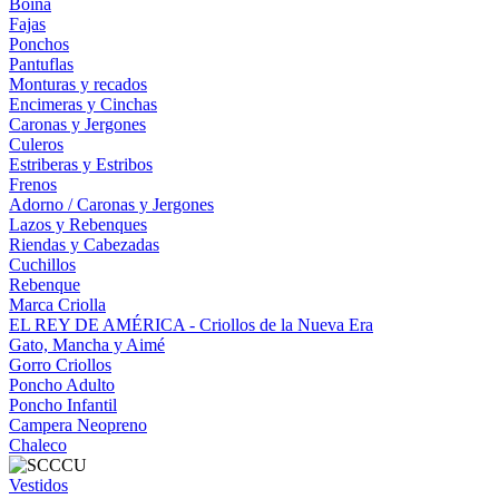
Boina
Fajas
Ponchos
Pantuflas
Monturas y recados
Encimeras y Cinchas
Caronas y Jergones
Culeros
Estriberas y Estribos
Frenos
Adorno / Caronas y Jergones
Lazos y Rebenques
Riendas y Cabezadas
Cuchillos
Rebenque
Marca Criolla
EL REY DE AMÉRICA - Criollos de la Nueva Era
Gato, Mancha y Aimé
Gorro Criollos
Poncho Adulto
Poncho Infantil
Campera Neopreno
Chaleco
Vestidos