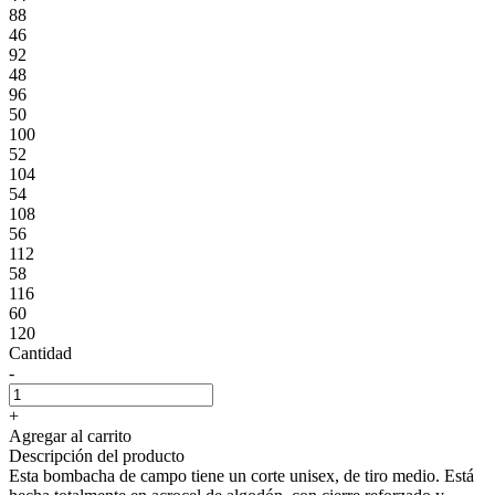
88
46
92
48
96
50
100
52
104
54
108
56
112
58
116
60
120
Cantidad
-
+
Agregar al carrito
Descripción del producto
Esta bombacha de campo tiene un corte unisex, de tiro medio. Está