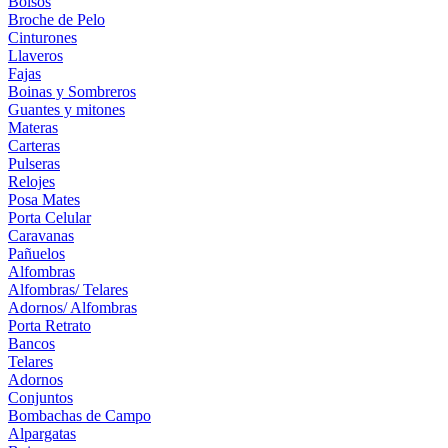
Bolsos
Broche de Pelo
Cinturones
Llaveros
Fajas
Boinas y Sombreros
Guantes y mitones
Materas
Carteras
Pulseras
Relojes
Posa Mates
Porta Celular
Caravanas
Pañuelos
Alfombras
Alfombras/ Telares
Adornos/ Alfombras
Porta Retrato
Bancos
Telares
Adornos
Conjuntos
Bombachas de Campo
Alpargatas