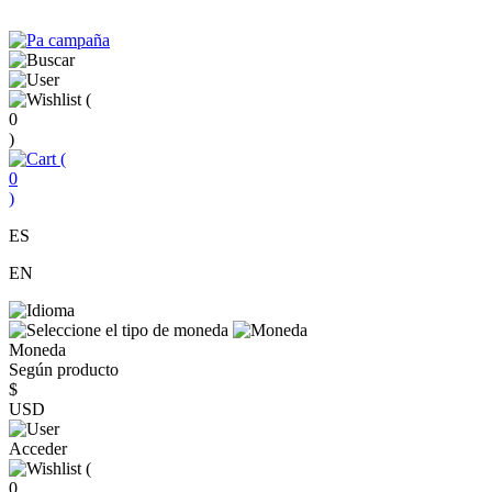
(
0
)
(
0
)
ES
EN
Moneda
Según producto
$
USD
Acceder
(
0