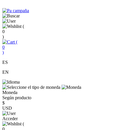
(
0
)
(
0
)
ES
EN
Moneda
Según producto
$
USD
Acceder
(
0