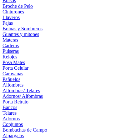
Bolsos
Broche de Pelo
Cinturones
Llaveros
Fajas
Boinas y Sombreros
Guantes y mitones
Materas
Carteras
Pulseras
Relojes
Posa Mates
Porta Celular
Caravanas
Pañuelos
Alfombras
Alfombras/ Telares
Adornos/ Alfombras
Porta Retrato
Bancos
Telares
Adornos
Conjuntos
Bombachas de Campo
Alpargatas