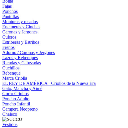
Boina
Fajas
Ponchos
Pantuflas
Monturas y recados
Encimeras y Cinchas
Caronas y Jergones
Culeros
Estriberas y Estribos
Frenos
Adorno / Caronas y Jergones
Lazos y Rebenques
Riendas y Cabezadas
Cuchillos
Rebenque
Marca Criolla
EL REY DE AMÉRICA - Criollos de la Nueva Era
Gato, Mancha y Aimé
Gorro Criollos
Poncho Adulto
Poncho Infantil
Campera Neopreno
Chaleco
Vestidos