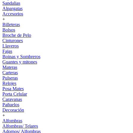
Sandalias
Alpargatas
Accesorios
+
Billeteras
Bolsos
Broche de Pelo
Cinturones
Llaveros
Fajas
Boinas y Sombreros
Guantes y mitones
Materas
Carteras
Pulseras
Relojes
Posa Mates
Porta Celular
Caravanas
Pañuelos
Decoración
+
Alfombras
Alfombras/ Telares
Adornos/ Alfombras