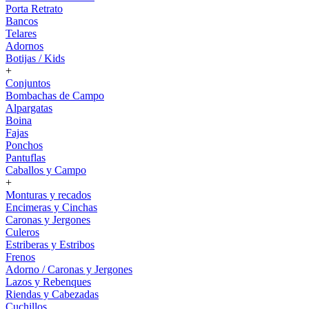
Porta Retrato
Bancos
Telares
Adornos
Botijas / Kids
+
Conjuntos
Bombachas de Campo
Alpargatas
Boina
Fajas
Ponchos
Pantuflas
Caballos y Campo
+
Monturas y recados
Encimeras y Cinchas
Caronas y Jergones
Culeros
Estriberas y Estribos
Frenos
Adorno / Caronas y Jergones
Lazos y Rebenques
Riendas y Cabezadas
Cuchillos