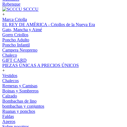
Rebenque
SCCCU
+
Marca Criolla
EL REY DE AMÉRICA - Criollos de la Nueva Era
Gato, Mancha y Aimé
Gorro Criollos
Poncho Adulto
Poncho Infantil
Campera Neopreno
Chaleco
GIFT CARD
PIEZAS ÚNICAS A PRECIOS ÚNICOS
+
Vestidos
Chalecos
Remeras y Camisas
Boinas y Sombreros
Calzado
Bombachas de lino
bombachas y conjuntos
Ruanas y ponchos
Faldas
Aperos
Sobre nosotros