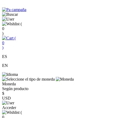
(
0
)
(
0
)
ES
EN
Moneda
Según producto
$
USD
Acceder
(
0