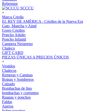
Rebenque
SCCCU
+
Marca Criolla
EL REY DE AMÉRICA - Criollos de la Nueva Era
Gato, Mancha y Aimé
Gorro Criollos
Poncho Adulto
Poncho Infantil
Campera Neopreno
Chaleco
GIFT CARD
PIEZAS ÚNICAS A PRECIOS ÚNICOS
+
Vestidos
Chalecos
Remeras y Camisas
Boinas y Sombreros
Calzado
Bombachas de lino
bombachas y conjuntos
Ruanas y ponchos
Faldas
Aperos
Sobre nosotros