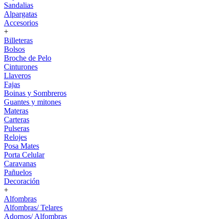
Sandalias
Alpargatas
Accesorios
+
Billeteras
Bolsos
Broche de Pelo
Cinturones
Llaveros
Fajas
Boinas y Sombreros
Guantes y mitones
Materas
Carteras
Pulseras
Relojes
Posa Mates
Porta Celular
Caravanas
Pañuelos
Decoración
+
Alfombras
Alfombras/ Telares
Adornos/ Alfombras