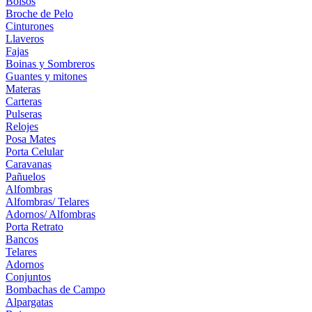
Bolsos
Broche de Pelo
Cinturones
Llaveros
Fajas
Boinas y Sombreros
Guantes y mitones
Materas
Carteras
Pulseras
Relojes
Posa Mates
Porta Celular
Caravanas
Pañuelos
Alfombras
Alfombras/ Telares
Adornos/ Alfombras
Porta Retrato
Bancos
Telares
Adornos
Conjuntos
Bombachas de Campo
Alpargatas