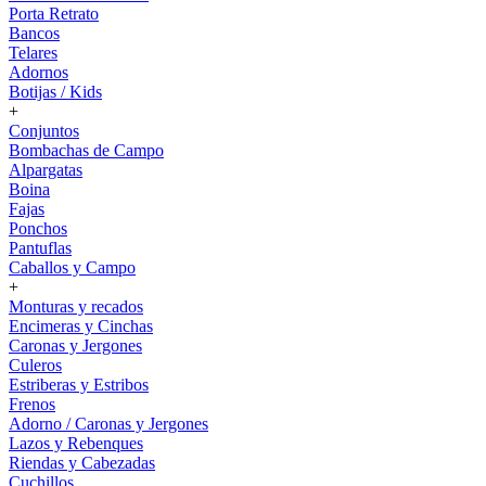
Porta Retrato
Bancos
Telares
Adornos
Botijas / Kids
+
Conjuntos
Bombachas de Campo
Alpargatas
Boina
Fajas
Ponchos
Pantuflas
Caballos y Campo
+
Monturas y recados
Encimeras y Cinchas
Caronas y Jergones
Culeros
Estriberas y Estribos
Frenos
Adorno / Caronas y Jergones
Lazos y Rebenques
Riendas y Cabezadas
Cuchillos