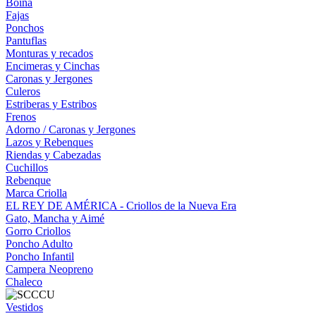
Boina
Fajas
Ponchos
Pantuflas
Monturas y recados
Encimeras y Cinchas
Caronas y Jergones
Culeros
Estriberas y Estribos
Frenos
Adorno / Caronas y Jergones
Lazos y Rebenques
Riendas y Cabezadas
Cuchillos
Rebenque
Marca Criolla
EL REY DE AMÉRICA - Criollos de la Nueva Era
Gato, Mancha y Aimé
Gorro Criollos
Poncho Adulto
Poncho Infantil
Campera Neopreno
Chaleco
Vestidos