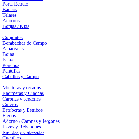
Porta Retrato
Bancos
Telares
Adornos
Botijas / Kids
+
Conjuntos
Bombachas de Campo
Alpargatas
Boina
Fajas
Ponchos
Pantuflas
Caballos y Campo
+
Monturas y recados
Encimeras y Cinchas
Caronas y Jergones
Culeros
Estriberas y Estribos
Frenos
Adorno / Caronas y Jergones
Lazos y Rebenques
Riendas y Cabezadas
Cuchillos