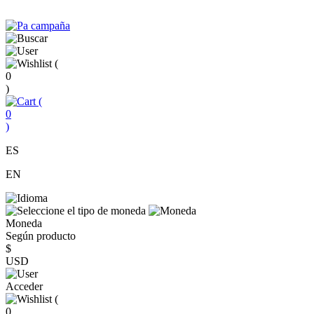
(
0
)
(
0
)
ES
EN
Moneda
Según producto
$
USD
Acceder
(
0