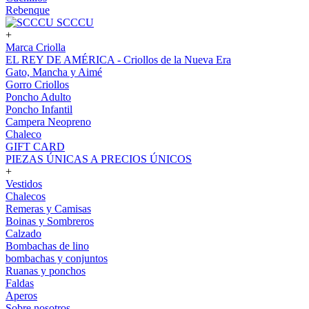
Rebenque
SCCCU
+
Marca Criolla
EL REY DE AMÉRICA - Criollos de la Nueva Era
Gato, Mancha y Aimé
Gorro Criollos
Poncho Adulto
Poncho Infantil
Campera Neopreno
Chaleco
GIFT CARD
PIEZAS ÚNICAS A PRECIOS ÚNICOS
+
Vestidos
Chalecos
Remeras y Camisas
Boinas y Sombreros
Calzado
Bombachas de lino
bombachas y conjuntos
Ruanas y ponchos
Faldas
Aperos
Sobre nosotros