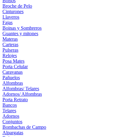
Bolsos
Broche de Pelo
Cinturones
Llaveros
Fajas
Boinas y Sombreros
Guantes y mitones
Materas
Carteras
Pulseras
Relojes
Posa Mates
Porta Celular
Caravanas
Pañuelos
Alfombras
Alfombras/ Telares
Adornos/ Alfombras
Porta Retrato
Bancos
Telares
Adornos
Conjuntos
Bombachas de Campo
Alpargatas