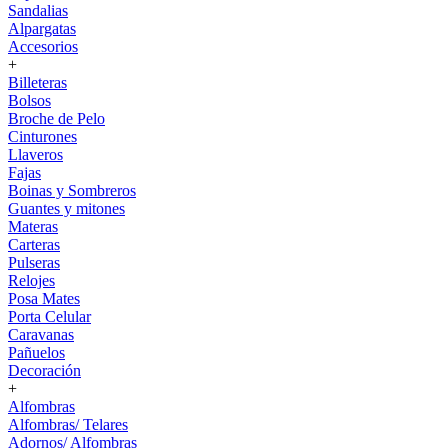
Sandalias
Alpargatas
Accesorios
+
Billeteras
Bolsos
Broche de Pelo
Cinturones
Llaveros
Fajas
Boinas y Sombreros
Guantes y mitones
Materas
Carteras
Pulseras
Relojes
Posa Mates
Porta Celular
Caravanas
Pañuelos
Decoración
+
Alfombras
Alfombras/ Telares
Adornos/ Alfombras