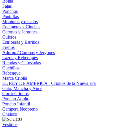
Boina
Fajas
Ponchos
Pantuflas
Monturas y recados
Encimeras y Cinchas
Caronas y Jergones
Culeros
Estriberas y Estribos
Frenos
Adorno / Caronas y Jergones
Lazos y Rebenques
Riendas y Cabezadas
Cuchillos
Rebenque
Marca Criolla
EL REY DE AMÉRICA - Criollos de la Nueva Era
Gato, Mancha y Aimé
Gorro Criollos
Poncho Adulto
Poncho Infantil
Campera Neopreno
Chaleco
Vestidos