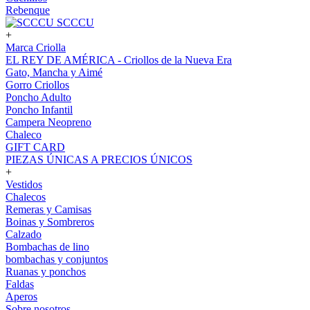
Rebenque
SCCCU
+
Marca Criolla
EL REY DE AMÉRICA - Criollos de la Nueva Era
Gato, Mancha y Aimé
Gorro Criollos
Poncho Adulto
Poncho Infantil
Campera Neopreno
Chaleco
GIFT CARD
PIEZAS ÚNICAS A PRECIOS ÚNICOS
+
Vestidos
Chalecos
Remeras y Camisas
Boinas y Sombreros
Calzado
Bombachas de lino
bombachas y conjuntos
Ruanas y ponchos
Faldas
Aperos
Sobre nosotros