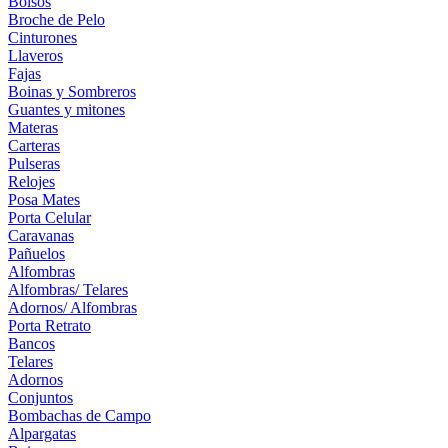
Bolsos
Broche de Pelo
Cinturones
Llaveros
Fajas
Boinas y Sombreros
Guantes y mitones
Materas
Carteras
Pulseras
Relojes
Posa Mates
Porta Celular
Caravanas
Pañuelos
Alfombras
Alfombras/ Telares
Adornos/ Alfombras
Porta Retrato
Bancos
Telares
Adornos
Conjuntos
Bombachas de Campo
Alpargatas