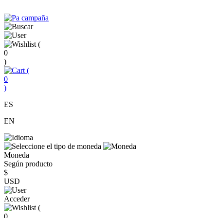
(
0
)
(
0
)
ES
EN
Moneda
Según producto
$
USD
Acceder
(
0