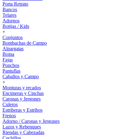
Porta Retrato
Bancos
Telares
Adornos
Botijas / Kids
+
Conjuntos
Bombachas de Campo
Alpargatas
Boina
Fajas
Ponchos
Pantuflas
Caballos y Campo
+
Monturas y recados
Encimeras y Cinchas
Caronas y Jergones
Culeros
Estriberas y Estribos
Frenos
Adorno / Caronas y Jergones
Lazos y Rebenques
Riendas y Cabezadas
Cuchillos