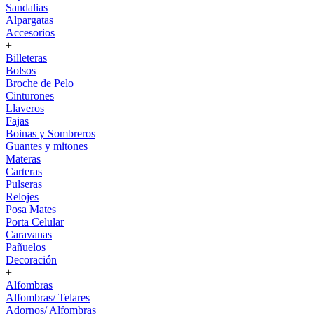
Sandalias
Alpargatas
Accesorios
+
Billeteras
Bolsos
Broche de Pelo
Cinturones
Llaveros
Fajas
Boinas y Sombreros
Guantes y mitones
Materas
Carteras
Pulseras
Relojes
Posa Mates
Porta Celular
Caravanas
Pañuelos
Decoración
+
Alfombras
Alfombras/ Telares
Adornos/ Alfombras