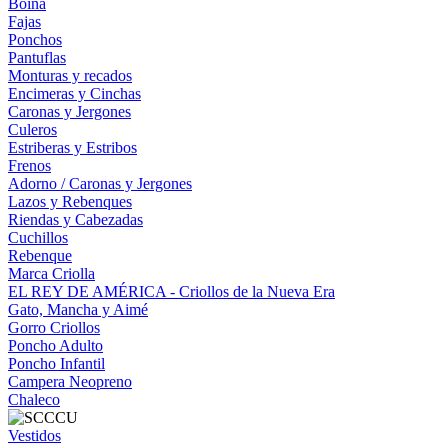
Boina
Fajas
Ponchos
Pantuflas
Monturas y recados
Encimeras y Cinchas
Caronas y Jergones
Culeros
Estriberas y Estribos
Frenos
Adorno / Caronas y Jergones
Lazos y Rebenques
Riendas y Cabezadas
Cuchillos
Rebenque
Marca Criolla
EL REY DE AMÉRICA - Criollos de la Nueva Era
Gato, Mancha y Aimé
Gorro Criollos
Poncho Adulto
Poncho Infantil
Campera Neopreno
Chaleco
Vestidos