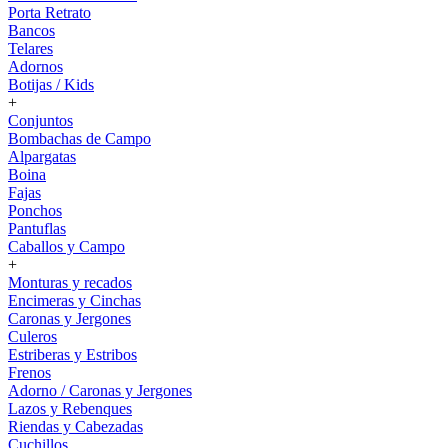
Porta Retrato
Bancos
Telares
Adornos
Botijas / Kids
+
Conjuntos
Bombachas de Campo
Alpargatas
Boina
Fajas
Ponchos
Pantuflas
Caballos y Campo
+
Monturas y recados
Encimeras y Cinchas
Caronas y Jergones
Culeros
Estriberas y Estribos
Frenos
Adorno / Caronas y Jergones
Lazos y Rebenques
Riendas y Cabezadas
Cuchillos