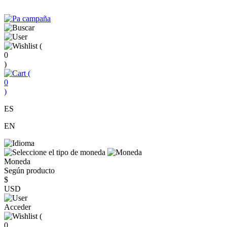
(
0
)
(
0
)
ES
EN
Moneda
Según producto
$
USD
Acceder
(
0