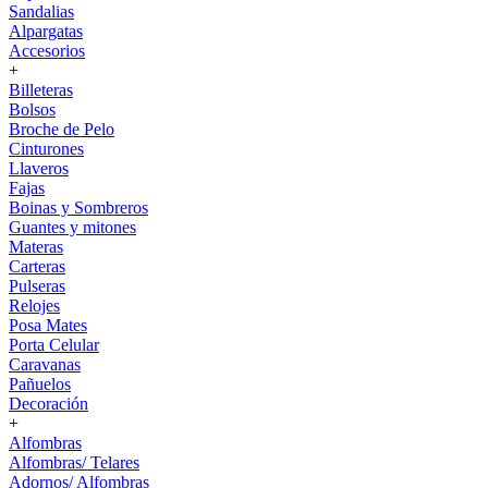
Sandalias
Alpargatas
Accesorios
+
Billeteras
Bolsos
Broche de Pelo
Cinturones
Llaveros
Fajas
Boinas y Sombreros
Guantes y mitones
Materas
Carteras
Pulseras
Relojes
Posa Mates
Porta Celular
Caravanas
Pañuelos
Decoración
+
Alfombras
Alfombras/ Telares
Adornos/ Alfombras