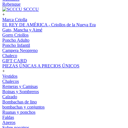
Rebenque
SCCCU
+
Marca Criolla
EL REY DE AMÉRICA - Criollos de la Nueva Era
Gato, Mancha y Aimé
Gorro Criollos
Poncho Adulto
Poncho Infantil
Campera Neopreno
Chaleco
GIFT CARD
PIEZAS ÚNICAS A PRECIOS ÚNICOS
+
Vestidos
Chalecos
Remeras y Camisas
Boinas y Sombreros
Calzado
Bombachas de lino
bombachas y conjuntos
Ruanas y ponchos
Faldas
Aperos
Sobre nosotros