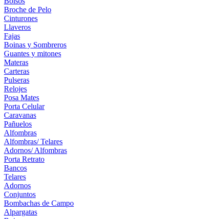
Bolsos
Broche de Pelo
Cinturones
Llaveros
Fajas
Boinas y Sombreros
Guantes y mitones
Materas
Carteras
Pulseras
Relojes
Posa Mates
Porta Celular
Caravanas
Pañuelos
Alfombras
Alfombras/ Telares
Adornos/ Alfombras
Porta Retrato
Bancos
Telares
Adornos
Conjuntos
Bombachas de Campo
Alpargatas