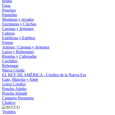
Boina
Fajas
Ponchos
Pantuflas
Monturas y recados
Encimeras y Cinchas
Caronas y Jergones
Culeros
Estriberas y Estribos
Frenos
Adorno / Caronas y Jergones
Lazos y Rebenques
Riendas y Cabezadas
Cuchillos
Rebenque
Marca Criolla
EL REY DE AMÉRICA - Criollos de la Nueva Era
Gato, Mancha y Aimé
Gorro Criollos
Poncho Adulto
Poncho Infantil
Campera Neopreno
Chaleco
Vestidos