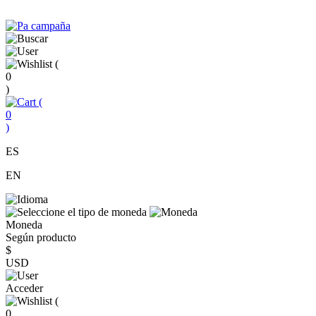
(
0
)
(
0
)
ES
EN
Moneda
Según producto
$
USD
Acceder
(
0