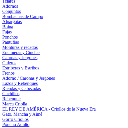
Telares
Adornos
Conjuntos
Bombachas de Campo
Alpargatas
Boina
Fajas
Ponchos
Pantuflas
Monturas y recados
Encimeras y Cinchas
Caronas y Jergones
Culeros
Estriberas y Estribos
Frenos
Adorno / Caronas y Jergones
Lazos y Rebenques
Riendas y Cabezadas
Cuchillos
Rebenque
Marca Criolla
EL REY DE AMÉRICA - Criollos de la Nueva Era
Gato, Mancha y Aimé
Gorro Criollos
Poncho Adulto