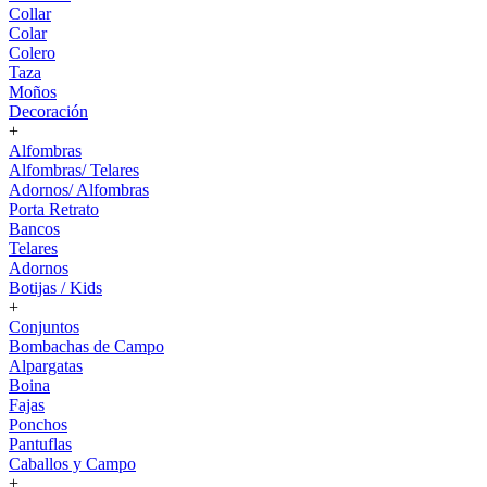
Collar
Colar
Colero
Taza
Moños
Decoración
+
Alfombras
Alfombras/ Telares
Adornos/ Alfombras
Porta Retrato
Bancos
Telares
Adornos
Botijas / Kids
+
Conjuntos
Bombachas de Campo
Alpargatas
Boina
Fajas
Ponchos
Pantuflas
Caballos y Campo
+