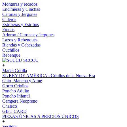
Monturas y recados
Encimeras y Cinchas
Caronas y Jergones
Culeros
Estriberas y Estribos
Frenos
Adorno / Caronas y Jergones
Lazos y Rebenques
Riendas y Cabezadas
Cuchillos
Rebenque
SCCCU
+
Marca Criolla
EL REY DE AMÉRICA - Criollos de la Nueva Era
Gato, Mancha y Aimé
Gorro Criollos
Poncho Adulto
Poncho Infantil
Campera Neopreno
Chaleco
GIFT CARD
PIEZAS ÚNICAS A PRECIOS ÚNICOS
+
Vestidos