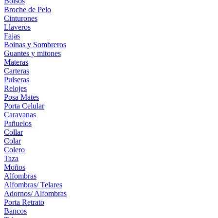
Bolsos
Broche de Pelo
Cinturones
Llaveros
Fajas
Boinas y Sombreros
Guantes y mitones
Materas
Carteras
Pulseras
Relojes
Posa Mates
Porta Celular
Caravanas
Pañuelos
Collar
Colar
Colero
Taza
Moños
Alfombras
Alfombras/ Telares
Adornos/ Alfombras
Porta Retrato
Bancos