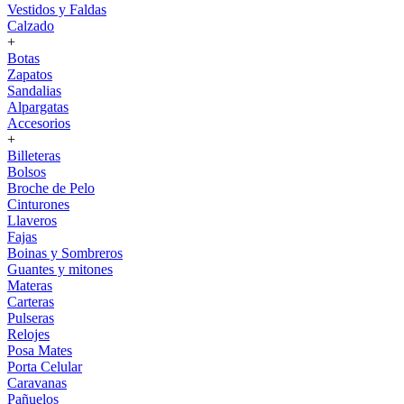
Vestidos y Faldas
Calzado
+
Botas
Zapatos
Sandalias
Alpargatas
Accesorios
+
Billeteras
Bolsos
Broche de Pelo
Cinturones
Llaveros
Fajas
Boinas y Sombreros
Guantes y mitones
Materas
Carteras
Pulseras
Relojes
Posa Mates
Porta Celular
Caravanas
Pañuelos