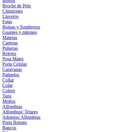
Bolsos
Broche de Pelo
Cinturones
Llaveros
Fajas
Boinas y Sombreros
Guantes y mitones
Materas
Carteras
Pulseras
Relojes
Posa Mates
Porta Celular
Caravanas
Pañuelos
Collar
Colar
Colero
Taza
Moños
Alfombras
Alfombras/ Telares
Adornos/ Alfombras
Porta Retrato
Bancos