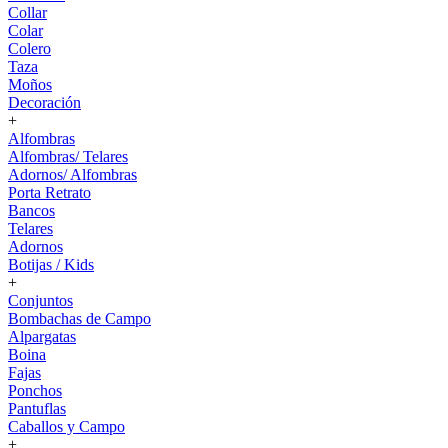
Collar
Colar
Colero
Taza
Moños
Decoración
+
Alfombras
Alfombras/ Telares
Adornos/ Alfombras
Porta Retrato
Bancos
Telares
Adornos
Botijas / Kids
+
Conjuntos
Bombachas de Campo
Alpargatas
Boina
Fajas
Ponchos
Pantuflas
Caballos y Campo
+