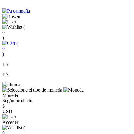
(
0
)
(
0
)
ES
EN
Moneda
Según producto
$
USD
Acceder
(
0