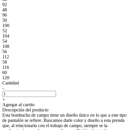
92
48
96
50
100
52
104
54
108
56
112
58
116
60
120
Cantidad
-
+
Agregar al carrito
Descripción del producto
Esta bombacha de campo tiene un diseño único en lo que a este tipo
de pantalón se refiere. Buscamos darle color y diseño a esta prenda
que, al relacionarla con el trabajo de campo, siempre se la