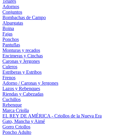
Telares
Adornos
Conjuntos
Bombachas de Campo
Alpargatas
Boina
Fajas
Ponchos
Pantuflas
Monturas y recados
Encimeras y Cinchas
Caronas y Jergones
Culeros
Estriberas y Estribos
Frenos
Adorno / Caronas y Jergones
Lazos y Rebenques
Riendas y Cabezadas
Cuchillos
Rebenque
Marca Criolla
EL REY DE AMÉRICA - Criollos de la Nueva Era
Gato, Mancha y Aimé
Gorro Criollos
Poncho Adulto