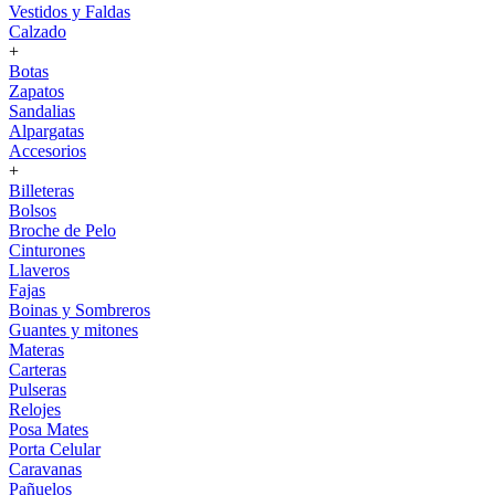
Vestidos y Faldas
Calzado
+
Botas
Zapatos
Sandalias
Alpargatas
Accesorios
+
Billeteras
Bolsos
Broche de Pelo
Cinturones
Llaveros
Fajas
Boinas y Sombreros
Guantes y mitones
Materas
Carteras
Pulseras
Relojes
Posa Mates
Porta Celular
Caravanas
Pañuelos