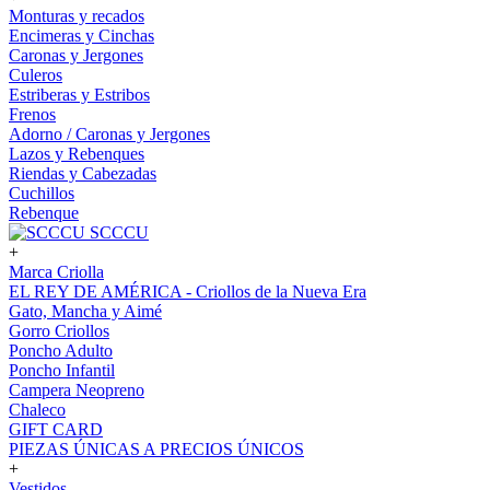
Monturas y recados
Encimeras y Cinchas
Caronas y Jergones
Culeros
Estriberas y Estribos
Frenos
Adorno / Caronas y Jergones
Lazos y Rebenques
Riendas y Cabezadas
Cuchillos
Rebenque
SCCCU
+
Marca Criolla
EL REY DE AMÉRICA - Criollos de la Nueva Era
Gato, Mancha y Aimé
Gorro Criollos
Poncho Adulto
Poncho Infantil
Campera Neopreno
Chaleco
GIFT CARD
PIEZAS ÚNICAS A PRECIOS ÚNICOS
+
Vestidos