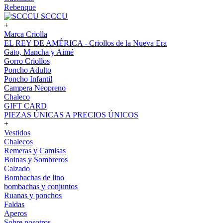
Rebenque
SCCCU
+
Marca Criolla
EL REY DE AMÉRICA - Criollos de la Nueva Era
Gato, Mancha y Aimé
Gorro Criollos
Poncho Adulto
Poncho Infantil
Campera Neopreno
Chaleco
GIFT CARD
PIEZAS ÚNICAS A PRECIOS ÚNICOS
+
Vestidos
Chalecos
Remeras y Camisas
Boinas y Sombreros
Calzado
Bombachas de lino
bombachas y conjuntos
Ruanas y ponchos
Faldas
Aperos
Sobre nosotros