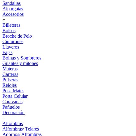
Sandalias
Alpargatas
Accesorios
+
Billeteras
Bolsos
Broche de Pelo
Cinturones
Llaveros
Fajas
Boinas y Sombreros
Guantes y mitones
Materas
Carteras
Pulseras
Relojes
Posa Mates
Porta Celular
Caravanas
Pañuelos
Decoración
+
Alfombras
Alfombras/ Telares
Adornos/ Alfombras