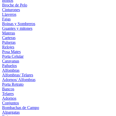
Bolsos
Broche de Pelo
Cinturones
Llaveros
Fajas
Boinas y Sombreros
Guantes y mitones
Materas
Carteras
Pulseras
Relojes
Posa Mates
Porta Celular
Caravanas
Pañuelos
Alfombras
Alfombras/ Telares
Adornos/ Alfombras
Porta Retrato
Bancos
Telares
Adornos
Conjuntos
Bombachas de Campo
Alpargatas