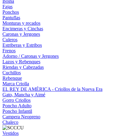
Boina
Fajas
Ponchos
Pantuflas
Monturas y recados
Encimeras y Cinchas
Caronas y Jergones
Culeros
Estriberas y Estribos
Frenos
Adorno / Caronas y Jergones
Lazos y Rebenques
Riendas y Cabezadas
Cuchillos
Rebenque
Marca Criolla
EL REY DE AMÉRICA - Criollos de la Nueva Era
Gato, Mancha y Aimé
Gorro Criollos
Poncho Adulto
Poncho Infantil
Campera Neopreno
Chaleco
Vestidos