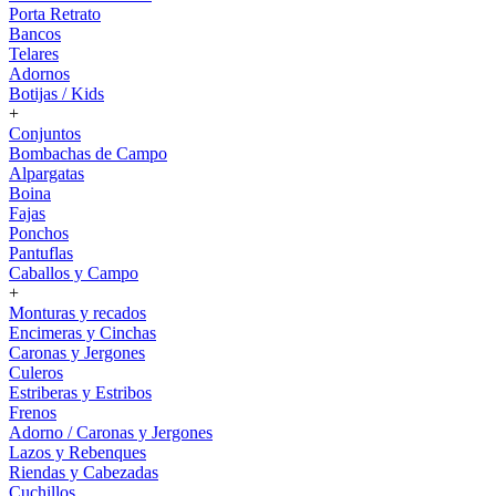
Porta Retrato
Bancos
Telares
Adornos
Botijas / Kids
+
Conjuntos
Bombachas de Campo
Alpargatas
Boina
Fajas
Ponchos
Pantuflas
Caballos y Campo
+
Monturas y recados
Encimeras y Cinchas
Caronas y Jergones
Culeros
Estriberas y Estribos
Frenos
Adorno / Caronas y Jergones
Lazos y Rebenques
Riendas y Cabezadas
Cuchillos