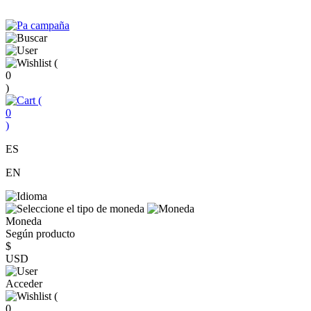
(
0
)
(
0
)
ES
EN
Moneda
Según producto
$
USD
Acceder
(
0