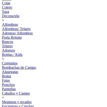
Colar
Colero
Taza
Decoración
+
Alfombras
Alfombras/ Telares
Adornos/ Alfombras
Porta Retrato
Bancos
Telares
Adornos
Botijas / Kids
+
Conjuntos
Bombachas de Campo
Alpargatas
Boina
Fajas
Ponchos
Pantuflas
Caballos y Campo
+
Monturas y recados
Encimeras y Cinchas