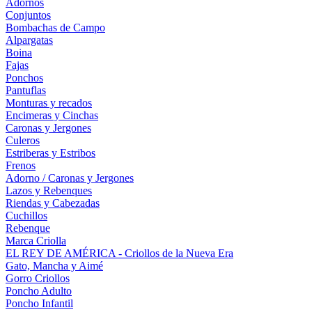
Adornos
Conjuntos
Bombachas de Campo
Alpargatas
Boina
Fajas
Ponchos
Pantuflas
Monturas y recados
Encimeras y Cinchas
Caronas y Jergones
Culeros
Estriberas y Estribos
Frenos
Adorno / Caronas y Jergones
Lazos y Rebenques
Riendas y Cabezadas
Cuchillos
Rebenque
Marca Criolla
EL REY DE AMÉRICA - Criollos de la Nueva Era
Gato, Mancha y Aimé
Gorro Criollos
Poncho Adulto
Poncho Infantil