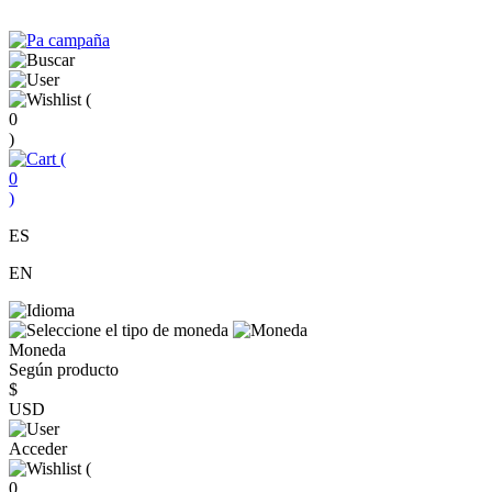
(
0
)
(
0
)
ES
EN
Moneda
Según producto
$
USD
Acceder
(
0