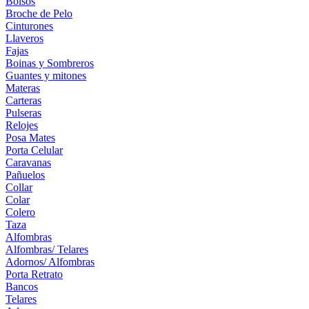
Bolsos
Broche de Pelo
Cinturones
Llaveros
Fajas
Boinas y Sombreros
Guantes y mitones
Materas
Carteras
Pulseras
Relojes
Posa Mates
Porta Celular
Caravanas
Pañuelos
Collar
Colar
Colero
Taza
Alfombras
Alfombras/ Telares
Adornos/ Alfombras
Porta Retrato
Bancos
Telares