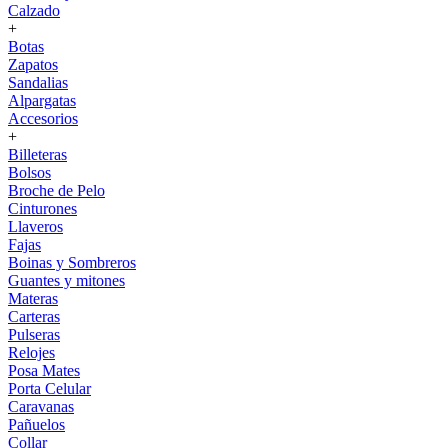
Calzado
+
Botas
Zapatos
Sandalias
Alpargatas
Accesorios
+
Billeteras
Bolsos
Broche de Pelo
Cinturones
Llaveros
Fajas
Boinas y Sombreros
Guantes y mitones
Materas
Carteras
Pulseras
Relojes
Posa Mates
Porta Celular
Caravanas
Pañuelos
Collar