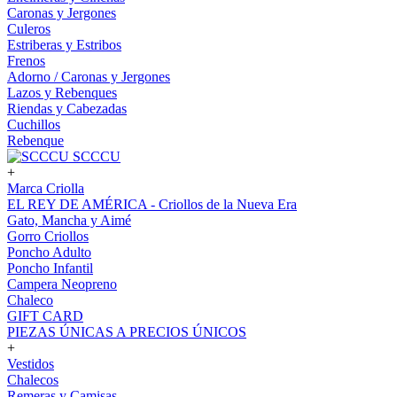
Caronas y Jergones
Culeros
Estriberas y Estribos
Frenos
Adorno / Caronas y Jergones
Lazos y Rebenques
Riendas y Cabezadas
Cuchillos
Rebenque
SCCCU
+
Marca Criolla
EL REY DE AMÉRICA - Criollos de la Nueva Era
Gato, Mancha y Aimé
Gorro Criollos
Poncho Adulto
Poncho Infantil
Campera Neopreno
Chaleco
GIFT CARD
PIEZAS ÚNICAS A PRECIOS ÚNICOS
+
Vestidos
Chalecos
Remeras y Camisas