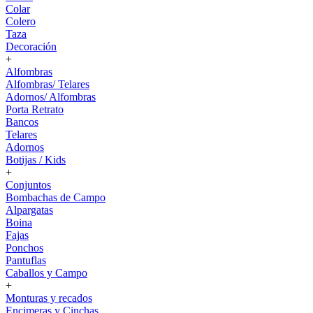
Colar
Colero
Taza
Decoración
+
Alfombras
Alfombras/ Telares
Adornos/ Alfombras
Porta Retrato
Bancos
Telares
Adornos
Botijas / Kids
+
Conjuntos
Bombachas de Campo
Alpargatas
Boina
Fajas
Ponchos
Pantuflas
Caballos y Campo
+
Monturas y recados
Encimeras y Cinchas