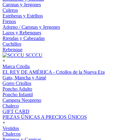
Caronas y Jergones
Culeros
Estriberas y Estribos
Frenos
Adorno / Caronas y Jergones
Lazos y Rebenques
Riendas y Cabezadas
Cuchillos
Rebenque
SCCCU
+
Marca Criolla
EL REY DE AMÉRICA - Criollos de la Nueva Era
Gato, Mancha y Aimé
Gorro Criollos
Poncho Adulto
Poncho Infantil
Campera Neopreno
Chaleco
GIFT CARD
PIEZAS ÚNICAS A PRECIOS ÚNICOS
+
Vestidos
Chalecos
Remeras y Camisas