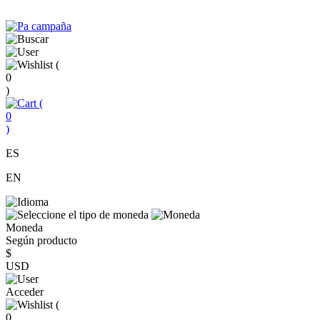
(
0
)
(
0
)
ES
EN
Moneda
Según producto
$
USD
Acceder
(
0