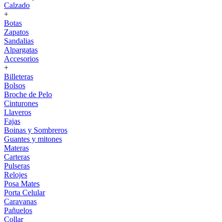
Calzado
+
Botas
Zapatos
Sandalias
Alpargatas
Accesorios
+
Billeteras
Bolsos
Broche de Pelo
Cinturones
Llaveros
Fajas
Boinas y Sombreros
Guantes y mitones
Materas
Carteras
Pulseras
Relojes
Posa Mates
Porta Celular
Caravanas
Pañuelos
Collar