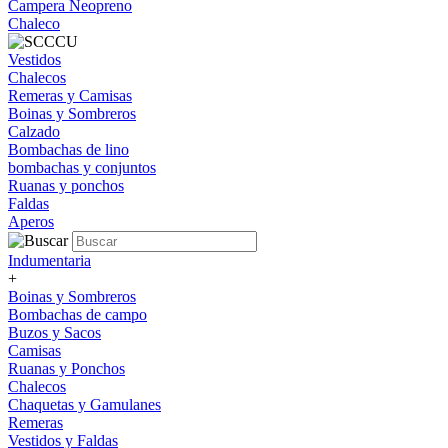
Campera Neopreno
Chaleco
Vestidos
Chalecos
Remeras y Camisas
Boinas y Sombreros
Calzado
Bombachas de lino
bombachas y conjuntos
Ruanas y ponchos
Faldas
Aperos
Indumentaria
+
Boinas y Sombreros
Bombachas de campo
Buzos y Sacos
Camisas
Ruanas y Ponchos
Chalecos
Chaquetas y Gamulanes
Remeras
Vestidos y Faldas