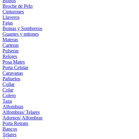
Bolsos
Broche de Pelo
Cinturones
Llaveros
Fajas
Boinas y Sombreros
Guantes y mitones
Materas
Carteras
Pulseras
Relojes
Posa Mates
Porta Celular
Caravanas
Pañuelos
Collar
Colar
Colero
Taza
Alfombras
Alfombras/ Telares
Adornos/ Alfombras
Porta Retrato
Bancos
Telares