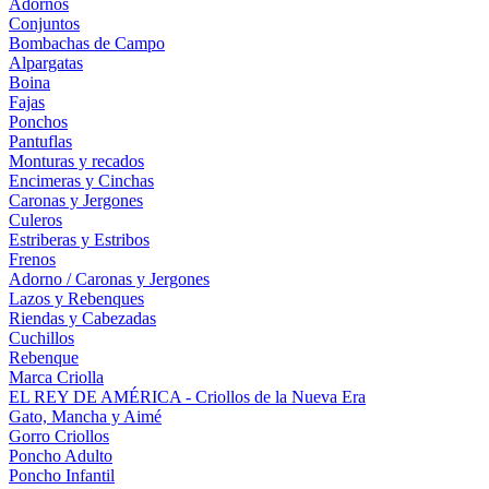
Adornos
Conjuntos
Bombachas de Campo
Alpargatas
Boina
Fajas
Ponchos
Pantuflas
Monturas y recados
Encimeras y Cinchas
Caronas y Jergones
Culeros
Estriberas y Estribos
Frenos
Adorno / Caronas y Jergones
Lazos y Rebenques
Riendas y Cabezadas
Cuchillos
Rebenque
Marca Criolla
EL REY DE AMÉRICA - Criollos de la Nueva Era
Gato, Mancha y Aimé
Gorro Criollos
Poncho Adulto
Poncho Infantil