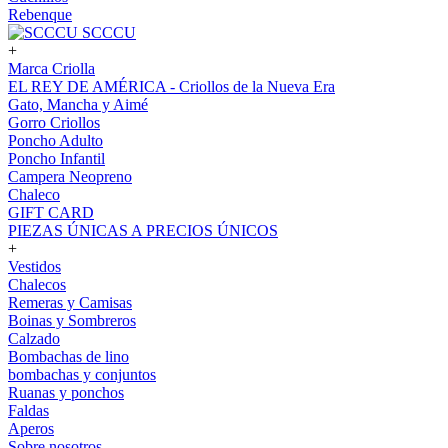
Rebenque
SCCCU
+
Marca Criolla
EL REY DE AMÉRICA - Criollos de la Nueva Era
Gato, Mancha y Aimé
Gorro Criollos
Poncho Adulto
Poncho Infantil
Campera Neopreno
Chaleco
GIFT CARD
PIEZAS ÚNICAS A PRECIOS ÚNICOS
+
Vestidos
Chalecos
Remeras y Camisas
Boinas y Sombreros
Calzado
Bombachas de lino
bombachas y conjuntos
Ruanas y ponchos
Faldas
Aperos
Sobre nosotros