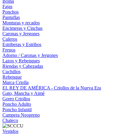
Boina
Fajas
Ponchos
Pantuflas
Monturas y recados
Encimeras y Cinchas
Caronas y Jergones
Culeros
Estriberas y Estribos
Frenos
Adorno / Caronas y Jergones
Lazos y Rebenques
Riendas y Cabezadas
Cuchillos
Rebenque
Marca Criolla
EL REY DE AMÉRICA - Criollos de la Nueva Era
Gato, Mancha y Aimé
Gorro Criollos
Poncho Adulto
Poncho Infantil
Campera Neopreno
Chaleco
Vestidos