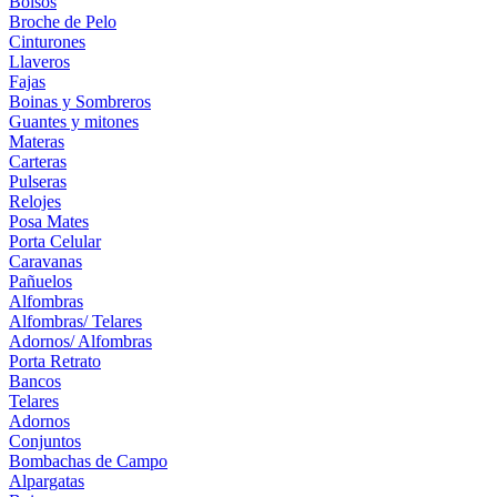
Bolsos
Broche de Pelo
Cinturones
Llaveros
Fajas
Boinas y Sombreros
Guantes y mitones
Materas
Carteras
Pulseras
Relojes
Posa Mates
Porta Celular
Caravanas
Pañuelos
Alfombras
Alfombras/ Telares
Adornos/ Alfombras
Porta Retrato
Bancos
Telares
Adornos
Conjuntos
Bombachas de Campo
Alpargatas