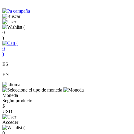
(
0
)
(
0
)
ES
EN
Moneda
Según producto
$
USD
Acceder
(
0