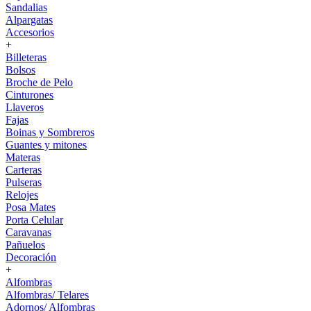
Sandalias
Alpargatas
Accesorios
+
Billeteras
Bolsos
Broche de Pelo
Cinturones
Llaveros
Fajas
Boinas y Sombreros
Guantes y mitones
Materas
Carteras
Pulseras
Relojes
Posa Mates
Porta Celular
Caravanas
Pañuelos
Decoración
+
Alfombras
Alfombras/ Telares
Adornos/ Alfombras