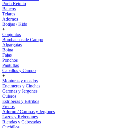
Porta Retrato
Bancos
Telares
Adornos
Botijas / Kids
+
Conjuntos
Bombachas de Campo
Alpargatas
Boina
Fajas
Ponchos
Pantuflas
Caballos y Campo
+
Monturas y recados
Encimeras y Cinchas
Caronas y Jergones
Culeros
Estriberas y Estribos
Frenos
Adorno / Caronas y Jergones
Lazos y Rebenques
Riendas y Cabezadas
Cuchillos