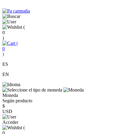
(
0
)
(
0
)
ES
EN
Moneda
Según producto
$
USD
Acceder
(
0