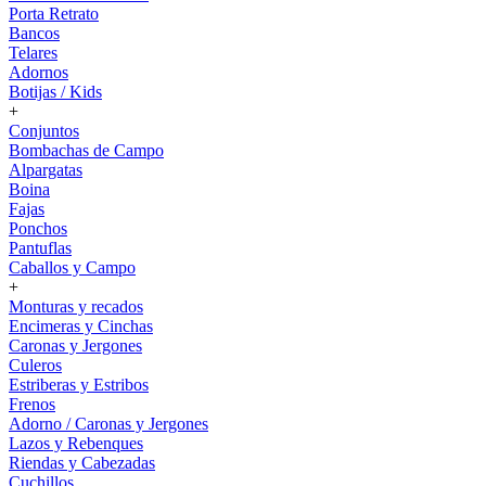
Porta Retrato
Bancos
Telares
Adornos
Botijas / Kids
+
Conjuntos
Bombachas de Campo
Alpargatas
Boina
Fajas
Ponchos
Pantuflas
Caballos y Campo
+
Monturas y recados
Encimeras y Cinchas
Caronas y Jergones
Culeros
Estriberas y Estribos
Frenos
Adorno / Caronas y Jergones
Lazos y Rebenques
Riendas y Cabezadas
Cuchillos