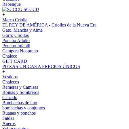
Rebenque
SCCCU
+
Marca Criolla
EL REY DE AMÉRICA - Criollos de la Nueva Era
Gato, Mancha y Aimé
Gorro Criollos
Poncho Adulto
Poncho Infantil
Campera Neopreno
Chaleco
GIFT CARD
PIEZAS ÚNICAS A PRECIOS ÚNICOS
+
Vestidos
Chalecos
Remeras y Camisas
Boinas y Sombreros
Calzado
Bombachas de lino
bombachas y conjuntos
Ruanas y ponchos
Faldas
Aperos
Sobre nosotros