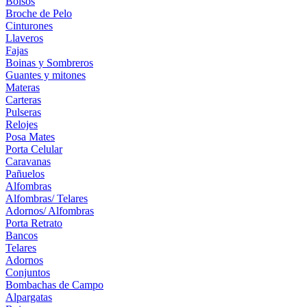
Bolsos
Broche de Pelo
Cinturones
Llaveros
Fajas
Boinas y Sombreros
Guantes y mitones
Materas
Carteras
Pulseras
Relojes
Posa Mates
Porta Celular
Caravanas
Pañuelos
Alfombras
Alfombras/ Telares
Adornos/ Alfombras
Porta Retrato
Bancos
Telares
Adornos
Conjuntos
Bombachas de Campo
Alpargatas