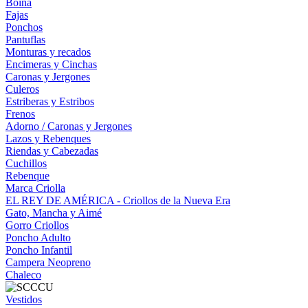
Boina
Fajas
Ponchos
Pantuflas
Monturas y recados
Encimeras y Cinchas
Caronas y Jergones
Culeros
Estriberas y Estribos
Frenos
Adorno / Caronas y Jergones
Lazos y Rebenques
Riendas y Cabezadas
Cuchillos
Rebenque
Marca Criolla
EL REY DE AMÉRICA - Criollos de la Nueva Era
Gato, Mancha y Aimé
Gorro Criollos
Poncho Adulto
Poncho Infantil
Campera Neopreno
Chaleco
Vestidos