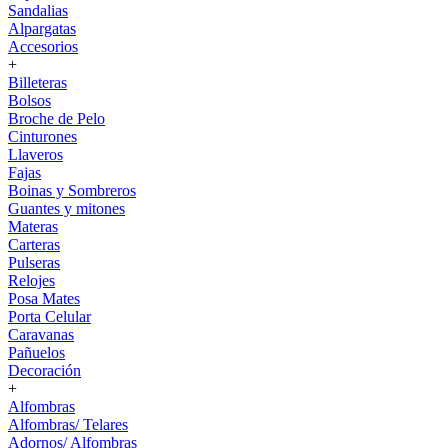
Sandalias
Alpargatas
Accesorios
+
Billeteras
Bolsos
Broche de Pelo
Cinturones
Llaveros
Fajas
Boinas y Sombreros
Guantes y mitones
Materas
Carteras
Pulseras
Relojes
Posa Mates
Porta Celular
Caravanas
Pañuelos
Decoración
+
Alfombras
Alfombras/ Telares
Adornos/ Alfombras