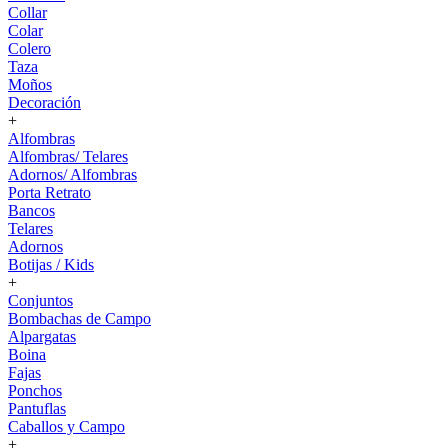
Collar
Colar
Colero
Taza
Moños
Decoración
+
Alfombras
Alfombras/ Telares
Adornos/ Alfombras
Porta Retrato
Bancos
Telares
Adornos
Botijas / Kids
+
Conjuntos
Bombachas de Campo
Alpargatas
Boina
Fajas
Ponchos
Pantuflas
Caballos y Campo
+