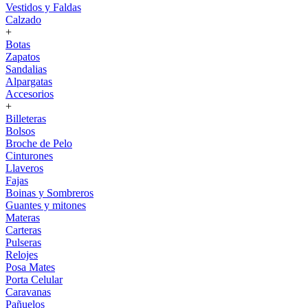
Vestidos y Faldas
Calzado
+
Botas
Zapatos
Sandalias
Alpargatas
Accesorios
+
Billeteras
Bolsos
Broche de Pelo
Cinturones
Llaveros
Fajas
Boinas y Sombreros
Guantes y mitones
Materas
Carteras
Pulseras
Relojes
Posa Mates
Porta Celular
Caravanas
Pañuelos