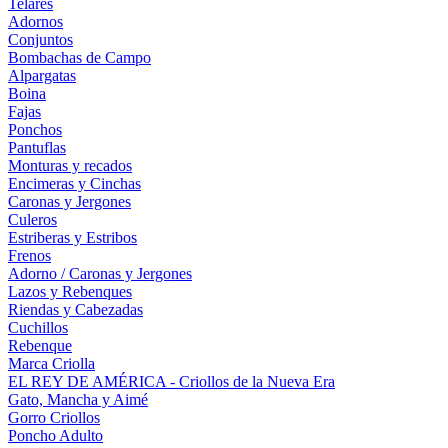
Telares
Adornos
Conjuntos
Bombachas de Campo
Alpargatas
Boina
Fajas
Ponchos
Pantuflas
Monturas y recados
Encimeras y Cinchas
Caronas y Jergones
Culeros
Estriberas y Estribos
Frenos
Adorno / Caronas y Jergones
Lazos y Rebenques
Riendas y Cabezadas
Cuchillos
Rebenque
Marca Criolla
EL REY DE AMÉRICA - Criollos de la Nueva Era
Gato, Mancha y Aimé
Gorro Criollos
Poncho Adulto