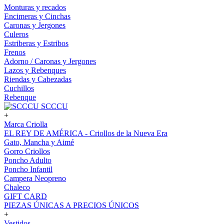
Monturas y recados
Encimeras y Cinchas
Caronas y Jergones
Culeros
Estriberas y Estribos
Frenos
Adorno / Caronas y Jergones
Lazos y Rebenques
Riendas y Cabezadas
Cuchillos
Rebenque
SCCCU
+
Marca Criolla
EL REY DE AMÉRICA - Criollos de la Nueva Era
Gato, Mancha y Aimé
Gorro Criollos
Poncho Adulto
Poncho Infantil
Campera Neopreno
Chaleco
GIFT CARD
PIEZAS ÚNICAS A PRECIOS ÚNICOS
+
Vestidos