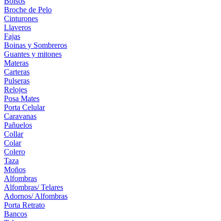
Bolsos
Broche de Pelo
Cinturones
Llaveros
Fajas
Boinas y Sombreros
Guantes y mitones
Materas
Carteras
Pulseras
Relojes
Posa Mates
Porta Celular
Caravanas
Pañuelos
Collar
Colar
Colero
Taza
Moños
Alfombras
Alfombras/ Telares
Adornos/ Alfombras
Porta Retrato
Bancos