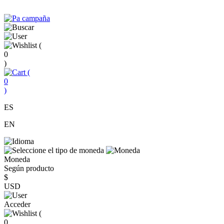
(
0
)
(
0
)
ES
EN
Moneda
Según producto
$
USD
Acceder
(
0