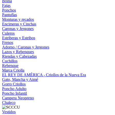
Boina
Fajas
Ponchos
Pantuflas
Monturas y recados
Encimeras y Cinchas
Caronas y Jergones
Culeros
Estriberas y Estribos
Frenos
Adorno / Caronas y Jergones
Lazos y Rebenques
Riendas y Cabezadas
Cuchillos
Rebenque
Marca Criolla
EL REY DE AMÉRICA - Criollos de la Nueva Era
Gato, Mancha y Aimé
Gorro Criollos
Poncho Adulto
Poncho Infantil
Campera Neopreno
Chaleco
Vestidos