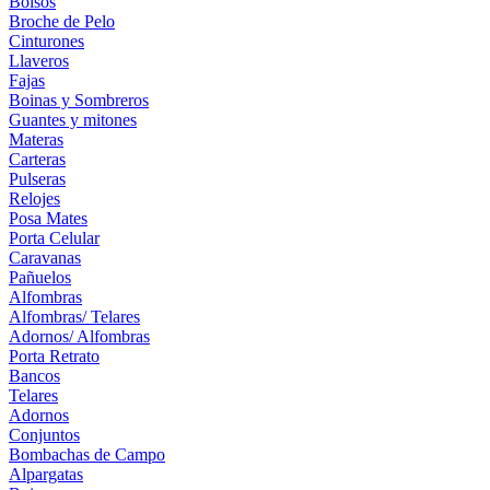
Bolsos
Broche de Pelo
Cinturones
Llaveros
Fajas
Boinas y Sombreros
Guantes y mitones
Materas
Carteras
Pulseras
Relojes
Posa Mates
Porta Celular
Caravanas
Pañuelos
Alfombras
Alfombras/ Telares
Adornos/ Alfombras
Porta Retrato
Bancos
Telares
Adornos
Conjuntos
Bombachas de Campo
Alpargatas