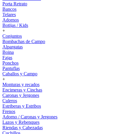
Porta Retrato
Bancos
Telares
Adornos
Botijas / Kids
+
Conjuntos
Bombachas de Campo
Alpargatas
Boina
Fajas
Ponchos
Pantuflas
Caballos y Campo
+
Monturas y recados
Encimeras y Cinchas
Caronas y Jergones
Culeros
Estriberas y Estribos
Frenos
Adorno / Caronas y Jergones
Lazos y Rebenques
Riendas y Cabezadas
Cuchillos