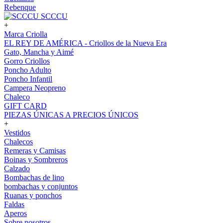
Rebenque
SCCCU
+
Marca Criolla
EL REY DE AMÉRICA - Criollos de la Nueva Era
Gato, Mancha y Aimé
Gorro Criollos
Poncho Adulto
Poncho Infantil
Campera Neopreno
Chaleco
GIFT CARD
PIEZAS ÚNICAS A PRECIOS ÚNICOS
+
Vestidos
Chalecos
Remeras y Camisas
Boinas y Sombreros
Calzado
Bombachas de lino
bombachas y conjuntos
Ruanas y ponchos
Faldas
Aperos
Sobre nosotros