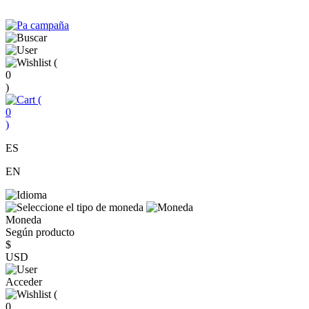
(
0
)
(
0
)
ES
EN
Moneda
Según producto
$
USD
Acceder
(
0