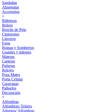
Sandalias
Alpargatas
Accesorios
+
Billeteras
Bolsos
Broche de Pelo
Cinturones
Llaveros
Fajas
Boinas y Sombreros
Guantes y mitones
Materas
Carteras
Pulseras
Relojes
Posa Mates
Porta Celular
Caravanas
Pañuelos
Decoración
+
Alfombras
Alfombras/ Telares
Adornos/ Alfombras