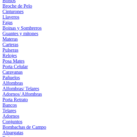
Bolsos
Broche de Pelo
Cinturones
Llaveros
Fajas
Boinas y Sombreros
Guantes y mitones
Materas
Carteras
Pulseras
Relojes
Posa Mates
Porta Celular
Caravanas
Pañuelos
Alfombras
Alfombras/ Telares
Adornos/ Alfombras
Porta Retrato
Bancos
Telares
Adornos
Conjuntos
Bombachas de Campo
Alpargatas