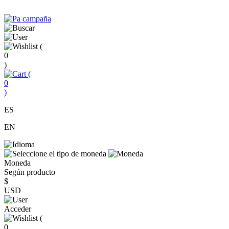
(
0
)
(
0
)
ES
EN
Moneda
Según producto
$
USD
Acceder
(
0