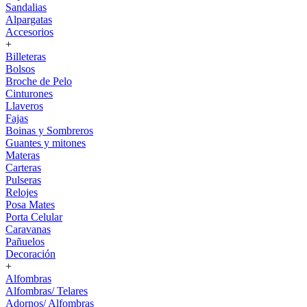
Sandalias
Alpargatas
Accesorios
+
Billeteras
Bolsos
Broche de Pelo
Cinturones
Llaveros
Fajas
Boinas y Sombreros
Guantes y mitones
Materas
Carteras
Pulseras
Relojes
Posa Mates
Porta Celular
Caravanas
Pañuelos
Decoración
+
Alfombras
Alfombras/ Telares
Adornos/ Alfombras