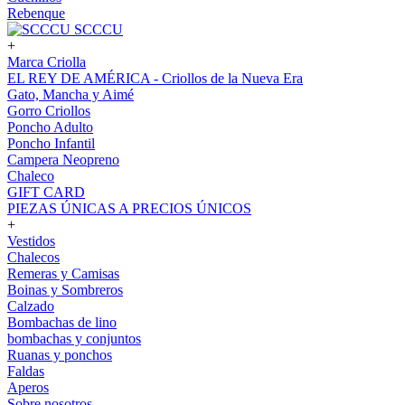
Rebenque
SCCCU
+
Marca Criolla
EL REY DE AMÉRICA - Criollos de la Nueva Era
Gato, Mancha y Aimé
Gorro Criollos
Poncho Adulto
Poncho Infantil
Campera Neopreno
Chaleco
GIFT CARD
PIEZAS ÚNICAS A PRECIOS ÚNICOS
+
Vestidos
Chalecos
Remeras y Camisas
Boinas y Sombreros
Calzado
Bombachas de lino
bombachas y conjuntos
Ruanas y ponchos
Faldas
Aperos
Sobre nosotros