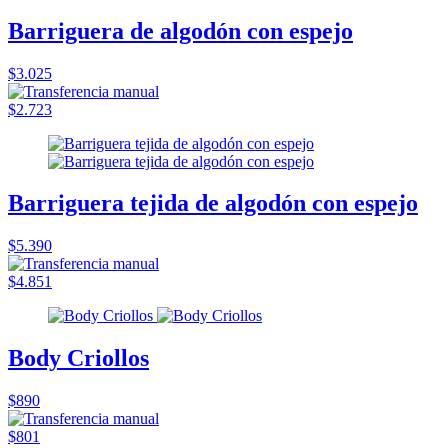
Barriguera de algodón con espejo
$3.025
$2.723
Barriguera tejida de algodón con espejo
$5.390
$4.851
Body Criollos
$890
$801