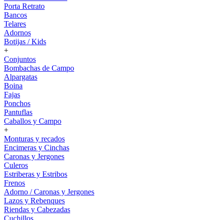
Porta Retrato
Bancos
Telares
Adornos
Botijas / Kids
+
Conjuntos
Bombachas de Campo
Alpargatas
Boina
Fajas
Ponchos
Pantuflas
Caballos y Campo
+
Monturas y recados
Encimeras y Cinchas
Caronas y Jergones
Culeros
Estriberas y Estribos
Frenos
Adorno / Caronas y Jergones
Lazos y Rebenques
Riendas y Cabezadas
Cuchillos