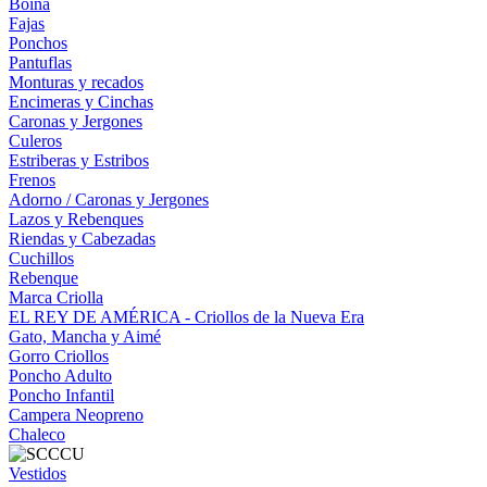
Boina
Fajas
Ponchos
Pantuflas
Monturas y recados
Encimeras y Cinchas
Caronas y Jergones
Culeros
Estriberas y Estribos
Frenos
Adorno / Caronas y Jergones
Lazos y Rebenques
Riendas y Cabezadas
Cuchillos
Rebenque
Marca Criolla
EL REY DE AMÉRICA - Criollos de la Nueva Era
Gato, Mancha y Aimé
Gorro Criollos
Poncho Adulto
Poncho Infantil
Campera Neopreno
Chaleco
Vestidos