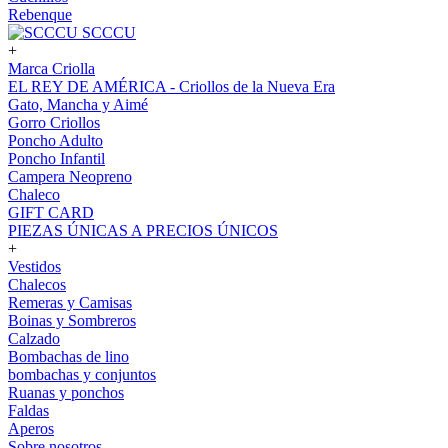
Rebenque
SCCCU
+
Marca Criolla
EL REY DE AMÉRICA - Criollos de la Nueva Era
Gato, Mancha y Aimé
Gorro Criollos
Poncho Adulto
Poncho Infantil
Campera Neopreno
Chaleco
GIFT CARD
PIEZAS ÚNICAS A PRECIOS ÚNICOS
+
Vestidos
Chalecos
Remeras y Camisas
Boinas y Sombreros
Calzado
Bombachas de lino
bombachas y conjuntos
Ruanas y ponchos
Faldas
Aperos
Sobre nosotros