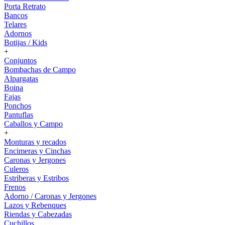
Porta Retrato
Bancos
Telares
Adornos
Botijas / Kids
+
Conjuntos
Bombachas de Campo
Alpargatas
Boina
Fajas
Ponchos
Pantuflas
Caballos y Campo
+
Monturas y recados
Encimeras y Cinchas
Caronas y Jergones
Culeros
Estriberas y Estribos
Frenos
Adorno / Caronas y Jergones
Lazos y Rebenques
Riendas y Cabezadas
Cuchillos