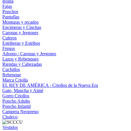
Boina
Fajas
Ponchos
Pantuflas
Monturas y recados
Encimeras y Cinchas
Caronas y Jergones
Culeros
Estriberas y Estribos
Frenos
Adorno / Caronas y Jergones
Lazos y Rebenques
Riendas y Cabezadas
Cuchillos
Rebenque
Marca Criolla
EL REY DE AMÉRICA - Criollos de la Nueva Era
Gato, Mancha y Aimé
Gorro Criollos
Poncho Adulto
Poncho Infantil
Campera Neopreno
Chaleco
Vestidos