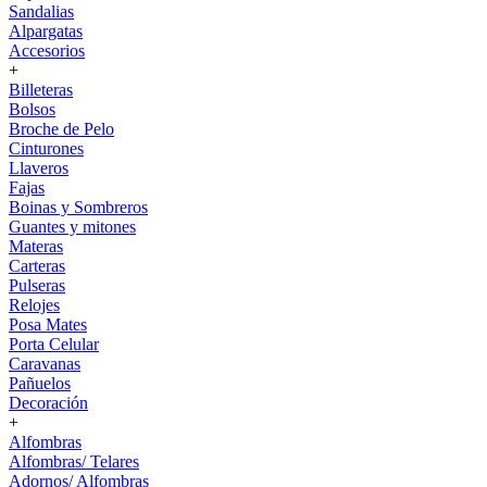
Sandalias
Alpargatas
Accesorios
+
Billeteras
Bolsos
Broche de Pelo
Cinturones
Llaveros
Fajas
Boinas y Sombreros
Guantes y mitones
Materas
Carteras
Pulseras
Relojes
Posa Mates
Porta Celular
Caravanas
Pañuelos
Decoración
+
Alfombras
Alfombras/ Telares
Adornos/ Alfombras