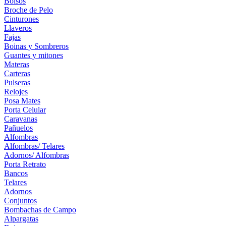
Bolsos
Broche de Pelo
Cinturones
Llaveros
Fajas
Boinas y Sombreros
Guantes y mitones
Materas
Carteras
Pulseras
Relojes
Posa Mates
Porta Celular
Caravanas
Pañuelos
Alfombras
Alfombras/ Telares
Adornos/ Alfombras
Porta Retrato
Bancos
Telares
Adornos
Conjuntos
Bombachas de Campo
Alpargatas