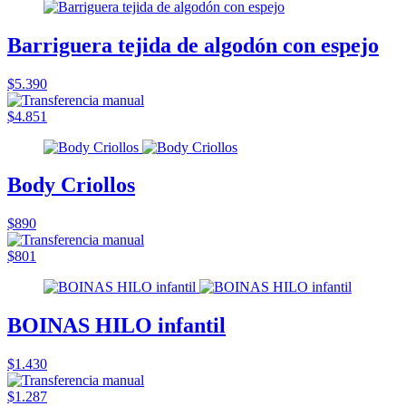
Barriguera tejida de algodón con espejo
$5.390
$4.851
Body Criollos
$890
$801
BOINAS HILO infantil
$1.430
$1.287