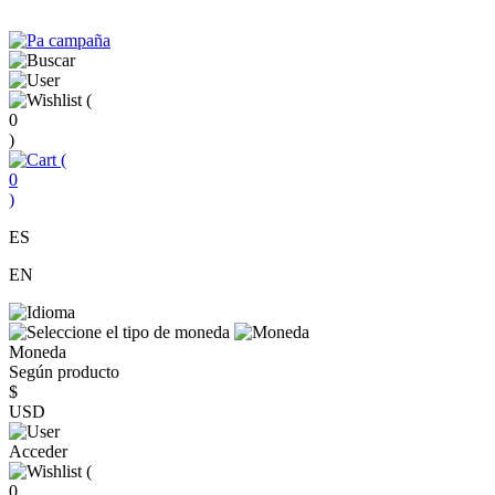
(
0
)
(
0
)
ES
EN
Moneda
Según producto
$
USD
Acceder
(
0