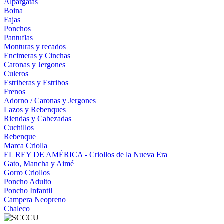
Alpargatas
Boina
Fajas
Ponchos
Pantuflas
Monturas y recados
Encimeras y Cinchas
Caronas y Jergones
Culeros
Estriberas y Estribos
Frenos
Adorno / Caronas y Jergones
Lazos y Rebenques
Riendas y Cabezadas
Cuchillos
Rebenque
Marca Criolla
EL REY DE AMÉRICA - Criollos de la Nueva Era
Gato, Mancha y Aimé
Gorro Criollos
Poncho Adulto
Poncho Infantil
Campera Neopreno
Chaleco