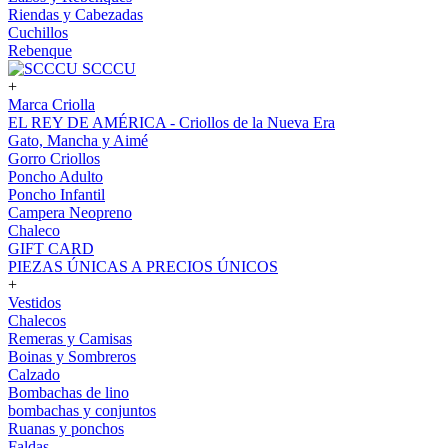
Riendas y Cabezadas
Cuchillos
Rebenque
SCCCU
+
Marca Criolla
EL REY DE AMÉRICA - Criollos de la Nueva Era
Gato, Mancha y Aimé
Gorro Criollos
Poncho Adulto
Poncho Infantil
Campera Neopreno
Chaleco
GIFT CARD
PIEZAS ÚNICAS A PRECIOS ÚNICOS
+
Vestidos
Chalecos
Remeras y Camisas
Boinas y Sombreros
Calzado
Bombachas de lino
bombachas y conjuntos
Ruanas y ponchos
Faldas