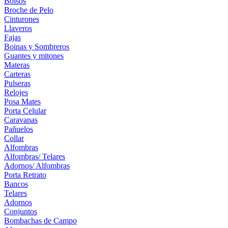
Bolsos
Broche de Pelo
Cinturones
Llaveros
Fajas
Boinas y Sombreros
Guantes y mitones
Materas
Carteras
Pulseras
Relojes
Posa Mates
Porta Celular
Caravanas
Pañuelos
Collar
Alfombras
Alfombras/ Telares
Adornos/ Alfombras
Porta Retrato
Bancos
Telares
Adornos
Conjuntos
Bombachas de Campo