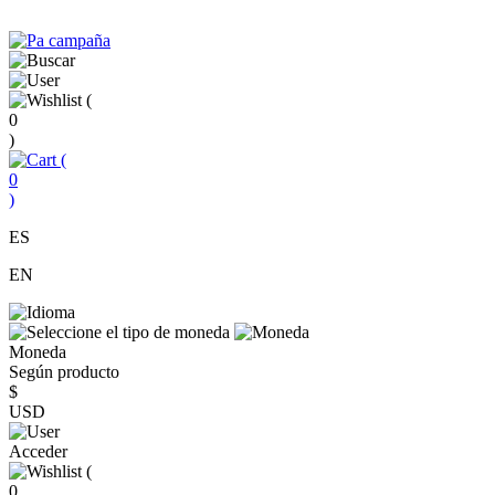
(
0
)
(
0
)
ES
EN
Moneda
Según producto
$
USD
Acceder
(
0