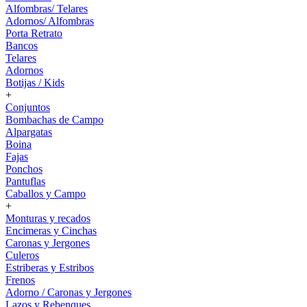
Alfombras/ Telares
Adornos/ Alfombras
Porta Retrato
Bancos
Telares
Adornos
Botijas / Kids
+
Conjuntos
Bombachas de Campo
Alpargatas
Boina
Fajas
Ponchos
Pantuflas
Caballos y Campo
+
Monturas y recados
Encimeras y Cinchas
Caronas y Jergones
Culeros
Estriberas y Estribos
Frenos
Adorno / Caronas y Jergones
Lazos y Rebenques