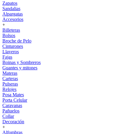
Zapatos
Sandalias
Alpargatas
Accesorios
+
Billeteras
Bolsos
Broche de Pelo
Cinturones
Llaveros
Fajas
Boinas y Sombreros
Guantes y mitones
Materas
Carteras
Pulseras
Relojes
Posa Mates
Porta Celular
Caravanas
Pañuelos
Collar
Decoración
+
Alfombras