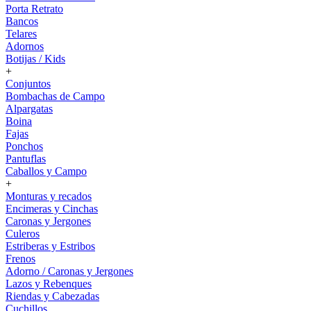
Porta Retrato
Bancos
Telares
Adornos
Botijas / Kids
+
Conjuntos
Bombachas de Campo
Alpargatas
Boina
Fajas
Ponchos
Pantuflas
Caballos y Campo
+
Monturas y recados
Encimeras y Cinchas
Caronas y Jergones
Culeros
Estriberas y Estribos
Frenos
Adorno / Caronas y Jergones
Lazos y Rebenques
Riendas y Cabezadas
Cuchillos