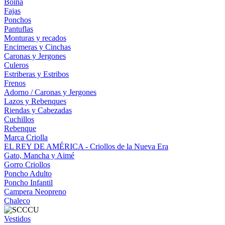
Boina
Fajas
Ponchos
Pantuflas
Monturas y recados
Encimeras y Cinchas
Caronas y Jergones
Culeros
Estriberas y Estribos
Frenos
Adorno / Caronas y Jergones
Lazos y Rebenques
Riendas y Cabezadas
Cuchillos
Rebenque
Marca Criolla
EL REY DE AMÉRICA - Criollos de la Nueva Era
Gato, Mancha y Aimé
Gorro Criollos
Poncho Adulto
Poncho Infantil
Campera Neopreno
Chaleco
Vestidos