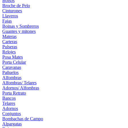
Bolsos
Broche de Pelo
Cinturones
Llaveros
Fajas
Boinas y Sombreros
Guantes y mitones
Materas
Carteras
Pulseras
Relojes
Posa Mates
Porta Celular
Caravanas
Pañuelos
Alfombras
Alfombras/ Telares
Adornos/ Alfombras
Porta Retrato
Bancos
Telares
Adornos
Conjuntos
Bombachas de Campo
Alpargatas