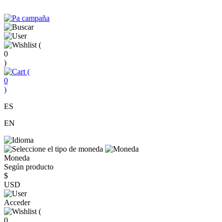
(
0
)
(
0
)
ES
EN
Moneda
Según producto
$
USD
Acceder
(
0