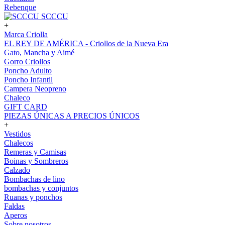
Rebenque
SCCCU
+
Marca Criolla
EL REY DE AMÉRICA - Criollos de la Nueva Era
Gato, Mancha y Aimé
Gorro Criollos
Poncho Adulto
Poncho Infantil
Campera Neopreno
Chaleco
GIFT CARD
PIEZAS ÚNICAS A PRECIOS ÚNICOS
+
Vestidos
Chalecos
Remeras y Camisas
Boinas y Sombreros
Calzado
Bombachas de lino
bombachas y conjuntos
Ruanas y ponchos
Faldas
Aperos
Sobre nosotros