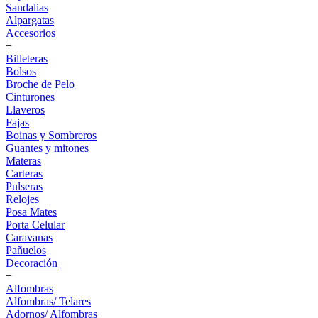
Sandalias
Alpargatas
Accesorios
+
Billeteras
Bolsos
Broche de Pelo
Cinturones
Llaveros
Fajas
Boinas y Sombreros
Guantes y mitones
Materas
Carteras
Pulseras
Relojes
Posa Mates
Porta Celular
Caravanas
Pañuelos
Decoración
+
Alfombras
Alfombras/ Telares
Adornos/ Alfombras