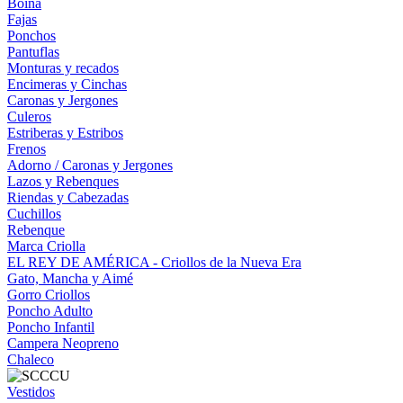
Boina
Fajas
Ponchos
Pantuflas
Monturas y recados
Encimeras y Cinchas
Caronas y Jergones
Culeros
Estriberas y Estribos
Frenos
Adorno / Caronas y Jergones
Lazos y Rebenques
Riendas y Cabezadas
Cuchillos
Rebenque
Marca Criolla
EL REY DE AMÉRICA - Criollos de la Nueva Era
Gato, Mancha y Aimé
Gorro Criollos
Poncho Adulto
Poncho Infantil
Campera Neopreno
Chaleco
Vestidos