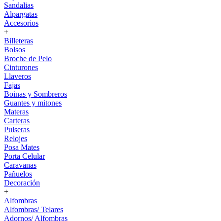
Sandalias
Alpargatas
Accesorios
+
Billeteras
Bolsos
Broche de Pelo
Cinturones
Llaveros
Fajas
Boinas y Sombreros
Guantes y mitones
Materas
Carteras
Pulseras
Relojes
Posa Mates
Porta Celular
Caravanas
Pañuelos
Decoración
+
Alfombras
Alfombras/ Telares
Adornos/ Alfombras