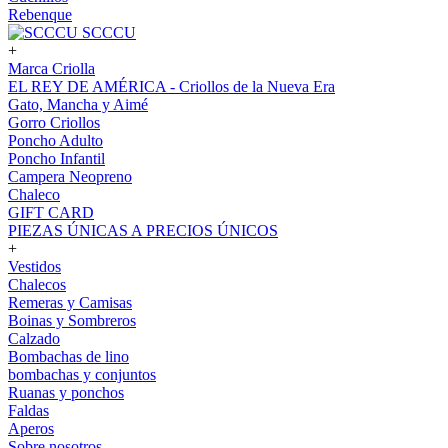
Rebenque
SCCCU
+
Marca Criolla
EL REY DE AMÉRICA - Criollos de la Nueva Era
Gato, Mancha y Aimé
Gorro Criollos
Poncho Adulto
Poncho Infantil
Campera Neopreno
Chaleco
GIFT CARD
PIEZAS ÚNICAS A PRECIOS ÚNICOS
+
Vestidos
Chalecos
Remeras y Camisas
Boinas y Sombreros
Calzado
Bombachas de lino
bombachas y conjuntos
Ruanas y ponchos
Faldas
Aperos
Sobre nosotros