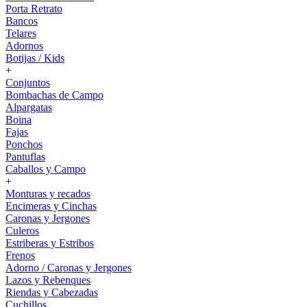
Porta Retrato
Bancos
Telares
Adornos
Botijas / Kids
+
Conjuntos
Bombachas de Campo
Alpargatas
Boina
Fajas
Ponchos
Pantuflas
Caballos y Campo
+
Monturas y recados
Encimeras y Cinchas
Caronas y Jergones
Culeros
Estriberas y Estribos
Frenos
Adorno / Caronas y Jergones
Lazos y Rebenques
Riendas y Cabezadas
Cuchillos