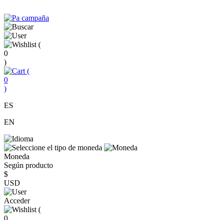
(
0
)
(
0
)
ES
EN
Moneda
Según producto
$
USD
Acceder
(
0