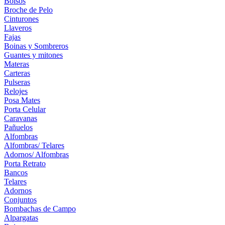
Bolsos
Broche de Pelo
Cinturones
Llaveros
Fajas
Boinas y Sombreros
Guantes y mitones
Materas
Carteras
Pulseras
Relojes
Posa Mates
Porta Celular
Caravanas
Pañuelos
Alfombras
Alfombras/ Telares
Adornos/ Alfombras
Porta Retrato
Bancos
Telares
Adornos
Conjuntos
Bombachas de Campo
Alpargatas