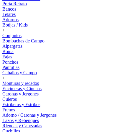
Porta Retrato
Bancos
Telares
Adornos
Botijas / Kids
+
Conjuntos
Bombachas de Campo
Alpargatas
Boina
Fajas
Ponchos
Pantuflas
Caballos y Campo
+
Monturas y recados
Encimeras y Cinchas
Caronas y Jergones
Culeros
Estriberas y Estribos
Frenos
Adorno / Caronas y Jergones
Lazos y Rebenques
Riendas y Cabezadas
Cuchillos