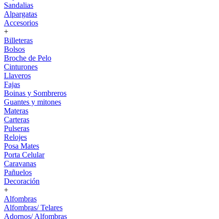
Sandalias
Alpargatas
Accesorios
+
Billeteras
Bolsos
Broche de Pelo
Cinturones
Llaveros
Fajas
Boinas y Sombreros
Guantes y mitones
Materas
Carteras
Pulseras
Relojes
Posa Mates
Porta Celular
Caravanas
Pañuelos
Decoración
+
Alfombras
Alfombras/ Telares
Adornos/ Alfombras