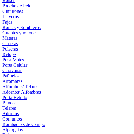
Bolsos
Broche de Pelo
Cinturones
Llaveros
Fajas
Boinas y Sombreros
Guantes y mitones
Materas
Carteras
Pulseras
Relojes
Posa Mates
Porta Celular
Caravanas
Pañuelos
Alfombras
Alfombras/ Telares
Adornos/ Alfombras
Porta Retrato
Bancos
Telares
Adornos
Conjuntos
Bombachas de Campo
Alpargatas