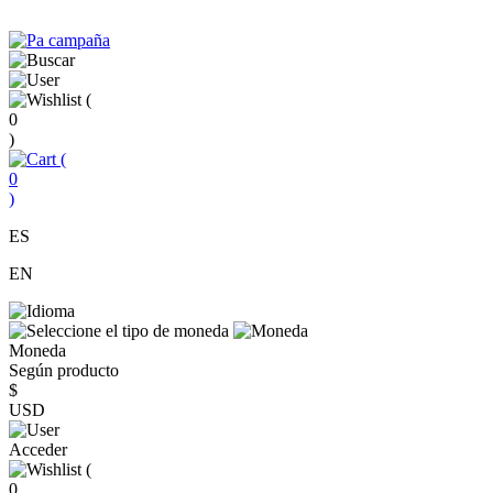
(
0
)
(
0
)
ES
EN
Moneda
Según producto
$
USD
Acceder
(
0