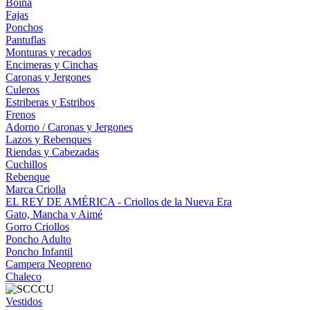
Boina
Fajas
Ponchos
Pantuflas
Monturas y recados
Encimeras y Cinchas
Caronas y Jergones
Culeros
Estriberas y Estribos
Frenos
Adorno / Caronas y Jergones
Lazos y Rebenques
Riendas y Cabezadas
Cuchillos
Rebenque
Marca Criolla
EL REY DE AMÉRICA - Criollos de la Nueva Era
Gato, Mancha y Aimé
Gorro Criollos
Poncho Adulto
Poncho Infantil
Campera Neopreno
Chaleco
Vestidos