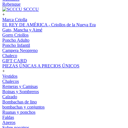
Rebenque
SCCCU
+
Marca Criolla
EL REY DE AMÉRICA - Criollos de la Nueva Era
Gato, Mancha y Aimé
Gorro Criollos
Poncho Adulto
Poncho Infantil
Campera Neopreno
Chaleco
GIFT CARD
PIEZAS ÚNICAS A PRECIOS ÚNICOS
+
Vestidos
Chalecos
Remeras y Camisas
Boinas y Sombreros
Calzado
Bombachas de lino
bombachas y conjuntos
Ruanas y ponchos
Faldas
Aperos
Sobre nosotros