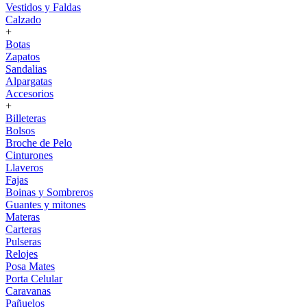
Vestidos y Faldas
Calzado
+
Botas
Zapatos
Sandalias
Alpargatas
Accesorios
+
Billeteras
Bolsos
Broche de Pelo
Cinturones
Llaveros
Fajas
Boinas y Sombreros
Guantes y mitones
Materas
Carteras
Pulseras
Relojes
Posa Mates
Porta Celular
Caravanas
Pañuelos