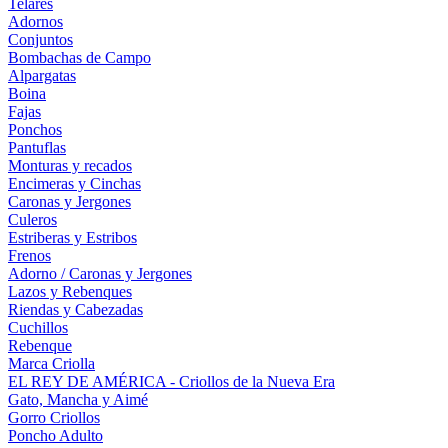
Telares
Adornos
Conjuntos
Bombachas de Campo
Alpargatas
Boina
Fajas
Ponchos
Pantuflas
Monturas y recados
Encimeras y Cinchas
Caronas y Jergones
Culeros
Estriberas y Estribos
Frenos
Adorno / Caronas y Jergones
Lazos y Rebenques
Riendas y Cabezadas
Cuchillos
Rebenque
Marca Criolla
EL REY DE AMÉRICA - Criollos de la Nueva Era
Gato, Mancha y Aimé
Gorro Criollos
Poncho Adulto