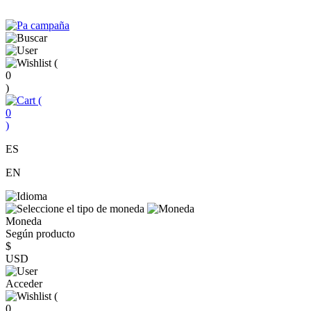
(
0
)
(
0
)
ES
EN
Moneda
Según producto
$
USD
Acceder
(
0