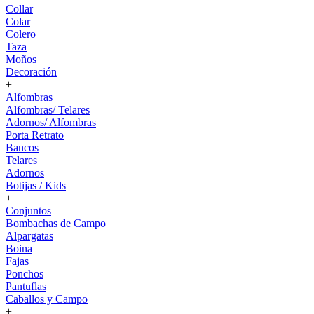
Collar
Colar
Colero
Taza
Moños
Decoración
+
Alfombras
Alfombras/ Telares
Adornos/ Alfombras
Porta Retrato
Bancos
Telares
Adornos
Botijas / Kids
+
Conjuntos
Bombachas de Campo
Alpargatas
Boina
Fajas
Ponchos
Pantuflas
Caballos y Campo
+