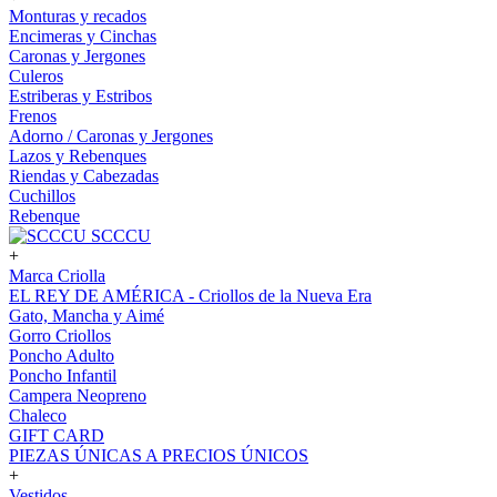
Monturas y recados
Encimeras y Cinchas
Caronas y Jergones
Culeros
Estriberas y Estribos
Frenos
Adorno / Caronas y Jergones
Lazos y Rebenques
Riendas y Cabezadas
Cuchillos
Rebenque
SCCCU
+
Marca Criolla
EL REY DE AMÉRICA - Criollos de la Nueva Era
Gato, Mancha y Aimé
Gorro Criollos
Poncho Adulto
Poncho Infantil
Campera Neopreno
Chaleco
GIFT CARD
PIEZAS ÚNICAS A PRECIOS ÚNICOS
+
Vestidos