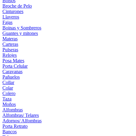
Bolsos
Broche de Pelo
Cinturones
Llaveros
Fajas
Boinas y Sombreros
Guantes y mitones
Materas
Carteras
Pulseras
Relojes
Posa Mates
Porta Celular
Caravanas
Pañuelos
Collar
Colar
Colero
Taza
Moños
Alfombras
Alfombras/ Telares
Adornos/ Alfombras
Porta Retrato
Bancos