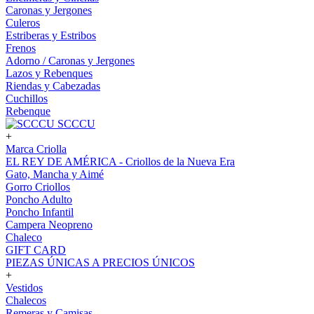
Caronas y Jergones
Culeros
Estriberas y Estribos
Frenos
Adorno / Caronas y Jergones
Lazos y Rebenques
Riendas y Cabezadas
Cuchillos
Rebenque
SCCCU
+
Marca Criolla
EL REY DE AMÉRICA - Criollos de la Nueva Era
Gato, Mancha y Aimé
Gorro Criollos
Poncho Adulto
Poncho Infantil
Campera Neopreno
Chaleco
GIFT CARD
PIEZAS ÚNICAS A PRECIOS ÚNICOS
+
Vestidos
Chalecos
Remeras y Camisas