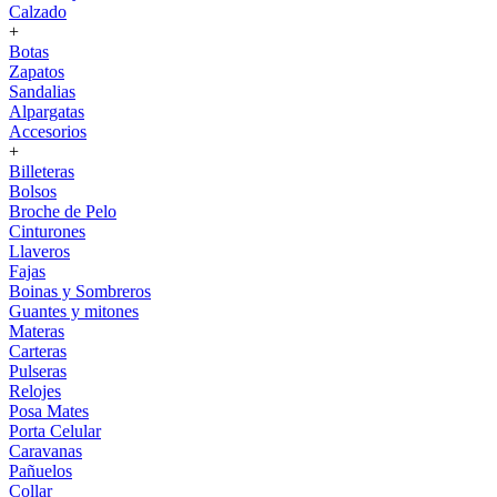
Calzado
+
Botas
Zapatos
Sandalias
Alpargatas
Accesorios
+
Billeteras
Bolsos
Broche de Pelo
Cinturones
Llaveros
Fajas
Boinas y Sombreros
Guantes y mitones
Materas
Carteras
Pulseras
Relojes
Posa Mates
Porta Celular
Caravanas
Pañuelos
Collar