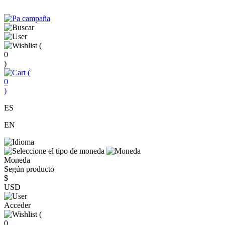
(
0
)
(
0
)
ES
EN
Moneda
Según producto
$
USD
Acceder
(
0