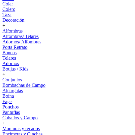
Colar
Colero
Taza
Decoración
+
Alfombras
Alfombras/ Telares
Adornos/ Alfombras
Porta Retrato
Bancos
Telares
Adornos
Botijas / Kids
+
Conjuntos
Bombachas de Campo
Alpargatas
Boina
Fajas
Ponchos
Pantuflas
Caballos y Campo
+
Monturas y recados
Encimeras y Cinchas