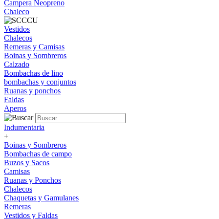
Campera Neopreno
Chaleco
Vestidos
Chalecos
Remeras y Camisas
Boinas y Sombreros
Calzado
Bombachas de lino
bombachas y conjuntos
Ruanas y ponchos
Faldas
Aperos
Indumentaria
+
Boinas y Sombreros
Bombachas de campo
Buzos y Sacos
Camisas
Ruanas y Ponchos
Chalecos
Chaquetas y Gamulanes
Remeras
Vestidos y Faldas