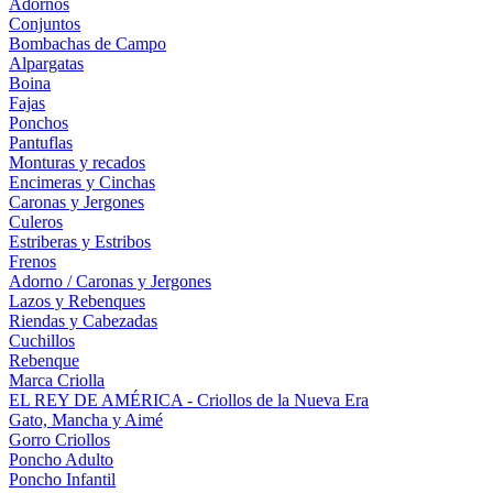
Adornos
Conjuntos
Bombachas de Campo
Alpargatas
Boina
Fajas
Ponchos
Pantuflas
Monturas y recados
Encimeras y Cinchas
Caronas y Jergones
Culeros
Estriberas y Estribos
Frenos
Adorno / Caronas y Jergones
Lazos y Rebenques
Riendas y Cabezadas
Cuchillos
Rebenque
Marca Criolla
EL REY DE AMÉRICA - Criollos de la Nueva Era
Gato, Mancha y Aimé
Gorro Criollos
Poncho Adulto
Poncho Infantil