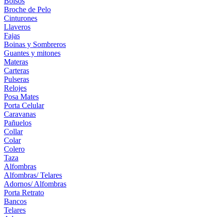
Bolsos
Broche de Pelo
Cinturones
Llaveros
Fajas
Boinas y Sombreros
Guantes y mitones
Materas
Carteras
Pulseras
Relojes
Posa Mates
Porta Celular
Caravanas
Pañuelos
Collar
Colar
Colero
Taza
Alfombras
Alfombras/ Telares
Adornos/ Alfombras
Porta Retrato
Bancos
Telares