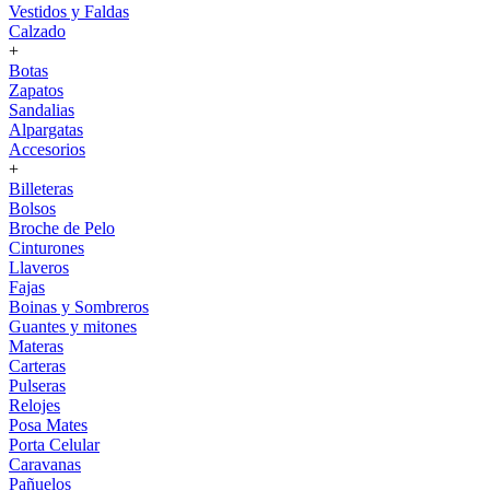
Vestidos y Faldas
Calzado
+
Botas
Zapatos
Sandalias
Alpargatas
Accesorios
+
Billeteras
Bolsos
Broche de Pelo
Cinturones
Llaveros
Fajas
Boinas y Sombreros
Guantes y mitones
Materas
Carteras
Pulseras
Relojes
Posa Mates
Porta Celular
Caravanas
Pañuelos