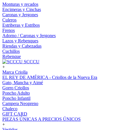
Monturas y recados
Encimeras y Cinchas
Caronas y Jergones
Culeros
Estriberas y Estribos
Frenos
Adorno / Caronas y Jergones
Lazos y Rebenques
Riendas y Cabezadas
Cuchillos
Rebenque
SCCCU
+
Marca Criolla
EL REY DE AMÉRICA - Criollos de la Nueva Era
Gato, Mancha y Aimé
Gorro Criollos
Poncho Adulto
Poncho Infantil
Campera Neopreno
Chaleco
GIFT CARD
PIEZAS ÚNICAS A PRECIOS ÚNICOS
+
Vestidos