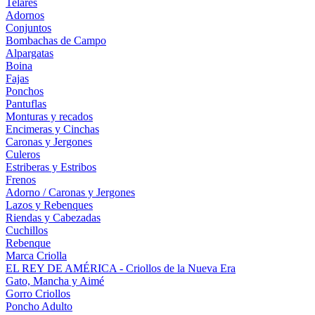
Telares
Adornos
Conjuntos
Bombachas de Campo
Alpargatas
Boina
Fajas
Ponchos
Pantuflas
Monturas y recados
Encimeras y Cinchas
Caronas y Jergones
Culeros
Estriberas y Estribos
Frenos
Adorno / Caronas y Jergones
Lazos y Rebenques
Riendas y Cabezadas
Cuchillos
Rebenque
Marca Criolla
EL REY DE AMÉRICA - Criollos de la Nueva Era
Gato, Mancha y Aimé
Gorro Criollos
Poncho Adulto