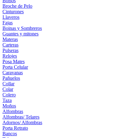
Bolsos
Broche de Pelo
Cinturones
Llaveros
Fajas
Boinas y Sombreros
Guantes y mitones
Materas
Carteras
Pulseras
Relojes
Posa Mates
Porta Celular
Caravanas
Pañuelos
Collar
Colar
Colero
Taza
Moños
Alfombras
Alfombras/ Telares
Adornos/ Alfombras
Porta Retrato
Bancos