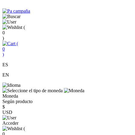
(
0
)
(
0
)
ES
EN
Moneda
Según producto
$
USD
Acceder
(
0