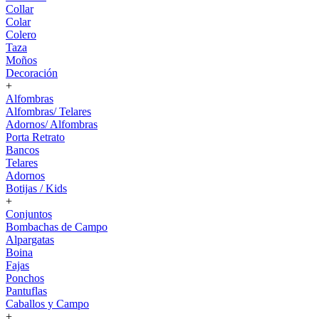
Collar
Colar
Colero
Taza
Moños
Decoración
+
Alfombras
Alfombras/ Telares
Adornos/ Alfombras
Porta Retrato
Bancos
Telares
Adornos
Botijas / Kids
+
Conjuntos
Bombachas de Campo
Alpargatas
Boina
Fajas
Ponchos
Pantuflas
Caballos y Campo
+