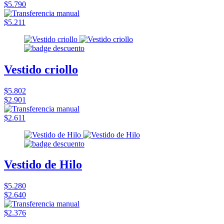
$5.790
$5.211
Vestido criollo
$5.802
$2.901
$2.611
Vestido de Hilo
$5.280
$2.640
$2.376