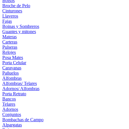
Bolsos
Broche de Pelo
Cinturones
Llaveros
Fajas
Boinas y Sombreros
Guantes y mitones
Materas
Carteras
Pulseras
Relojes
Posa Mates
Porta Celular
Caravanas
Pañuelos
Alfombras
Alfombras/ Telares
Adornos/ Alfombras
Porta Retrato
Bancos
Telares
Adornos
Conjuntos
Bombachas de Campo
Alpargatas