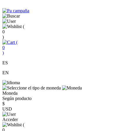
(
0
)
(
0
)
ES
EN
Moneda
Según producto
$
USD
Acceder
(
0