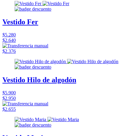
Vestido Fer
$5.280
$2.640
$2.376
Vestido Hilo de algodón
$5.900
$2.950
$2.655