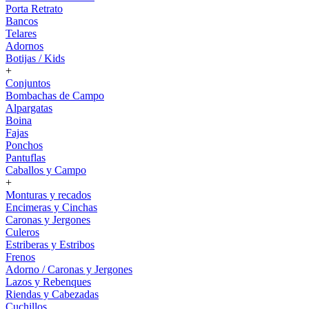
Porta Retrato
Bancos
Telares
Adornos
Botijas / Kids
+
Conjuntos
Bombachas de Campo
Alpargatas
Boina
Fajas
Ponchos
Pantuflas
Caballos y Campo
+
Monturas y recados
Encimeras y Cinchas
Caronas y Jergones
Culeros
Estriberas y Estribos
Frenos
Adorno / Caronas y Jergones
Lazos y Rebenques
Riendas y Cabezadas
Cuchillos