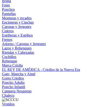
Boina
Fajas
Ponchos
Pantuflas
Monturas y recados
Encimeras y Cinchas
Caronas y Jergones
Culeros
Estriberas y Estribos
Frenos
Adorno / Caronas y Jergones
Lazos y Rebenques
Riendas y Cabezadas
Cuchillos
Rebenque
Marca Criolla
EL REY DE AMÉRICA - Criollos de la Nueva Era
Gato, Mancha y Aimé
Gorro Criollos
Poncho Adulto
Poncho Infantil
Campera Neopreno
Chaleco
Vestidos