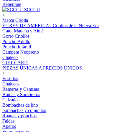
Rebenque
SCCCU
+
Marca Criolla
EL REY DE AMÉRICA - Criollos de la Nueva Era
Gato, Mancha y Aimé
Gorro Criollos
Poncho Adulto
Poncho Infantil
Campera Neopreno
Chaleco
GIFT CARD
PIEZAS ÚNICAS A PRECIOS ÚNICOS
+
Vestidos
Chalecos
Remeras y Camisas
Boinas y Sombreros
Calzado
Bombachas de lino
bombachas y conjuntos
Ruanas y ponchos
Faldas
Aperos
Sobre nosotros