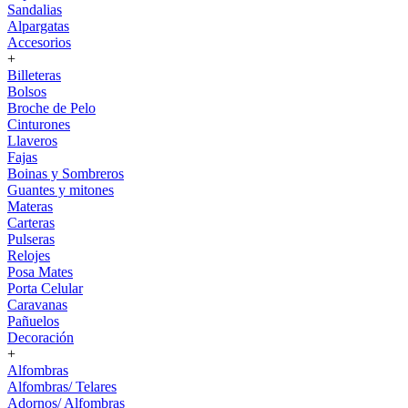
Sandalias
Alpargatas
Accesorios
+
Billeteras
Bolsos
Broche de Pelo
Cinturones
Llaveros
Fajas
Boinas y Sombreros
Guantes y mitones
Materas
Carteras
Pulseras
Relojes
Posa Mates
Porta Celular
Caravanas
Pañuelos
Decoración
+
Alfombras
Alfombras/ Telares
Adornos/ Alfombras