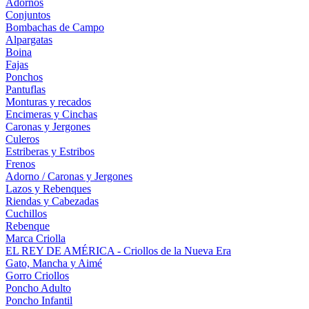
Adornos
Conjuntos
Bombachas de Campo
Alpargatas
Boina
Fajas
Ponchos
Pantuflas
Monturas y recados
Encimeras y Cinchas
Caronas y Jergones
Culeros
Estriberas y Estribos
Frenos
Adorno / Caronas y Jergones
Lazos y Rebenques
Riendas y Cabezadas
Cuchillos
Rebenque
Marca Criolla
EL REY DE AMÉRICA - Criollos de la Nueva Era
Gato, Mancha y Aimé
Gorro Criollos
Poncho Adulto
Poncho Infantil