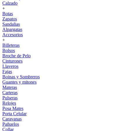
Calzado
+
Botas
Zapatos
Sandalias
Alpargatas
Accesorios
+
Billeteras
Bolsos
Broche de Pelo
Cinturones
Llaveros
Fajas
Boinas y Sombreros
Guantes y mitones
Materas
Carteras
Pulseras
Relojes
Posa Mates
Porta Celular
Caravanas
Pañuelos
Collar