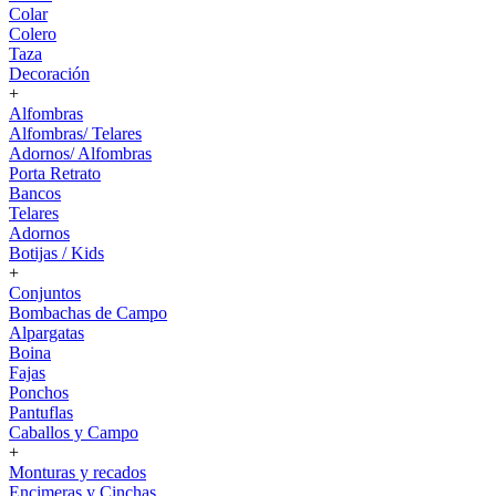
Colar
Colero
Taza
Decoración
+
Alfombras
Alfombras/ Telares
Adornos/ Alfombras
Porta Retrato
Bancos
Telares
Adornos
Botijas / Kids
+
Conjuntos
Bombachas de Campo
Alpargatas
Boina
Fajas
Ponchos
Pantuflas
Caballos y Campo
+
Monturas y recados
Encimeras y Cinchas