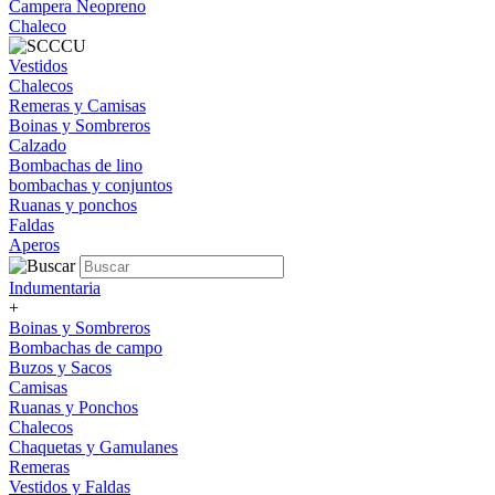
Campera Neopreno
Chaleco
Vestidos
Chalecos
Remeras y Camisas
Boinas y Sombreros
Calzado
Bombachas de lino
bombachas y conjuntos
Ruanas y ponchos
Faldas
Aperos
Indumentaria
+
Boinas y Sombreros
Bombachas de campo
Buzos y Sacos
Camisas
Ruanas y Ponchos
Chalecos
Chaquetas y Gamulanes
Remeras
Vestidos y Faldas