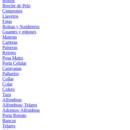
Bolsos
Broche de Pelo
Cinturones
Llaveros
Fajas
Boinas y Sombreros
Guantes y mitones
Materas
Carteras
Pulseras
Relojes
Posa Mates
Porta Celular
Caravanas
Pañuelos
Collar
Colar
Colero
Taza
Alfombras
Alfombras/ Telares
Adornos/ Alfombras
Porta Retrato
Bancos
Telares