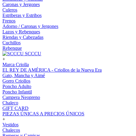
Caronas y Jergones
Culeros
Estriberas y Estribos
Frenos
Adorno / Caronas y Jergones
Lazos y Rebenques
Riendas y Cabezadas
Cuchillos
Rebenque
SCCCU
+
Marca Criolla
EL REY DE AMÉRICA - Criollos de la Nueva Era
Gato, Mancha y Aimé
Gorro Criollos
Poncho Adulto
Poncho Infantil
Campera Neopreno
Chaleco
GIFT CARD
PIEZAS ÚNICAS A PRECIOS ÚNICOS
+
Vestidos
Chalecos
Remeras y Camisas