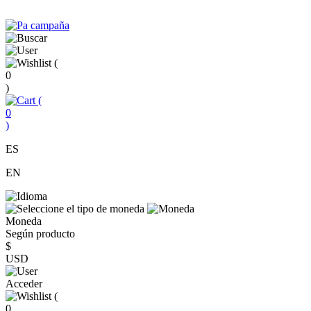
(
0
)
(
0
)
ES
EN
Moneda
Según producto
$
USD
Acceder
(
0