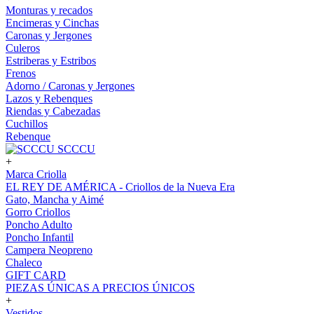
Monturas y recados
Encimeras y Cinchas
Caronas y Jergones
Culeros
Estriberas y Estribos
Frenos
Adorno / Caronas y Jergones
Lazos y Rebenques
Riendas y Cabezadas
Cuchillos
Rebenque
SCCCU
+
Marca Criolla
EL REY DE AMÉRICA - Criollos de la Nueva Era
Gato, Mancha y Aimé
Gorro Criollos
Poncho Adulto
Poncho Infantil
Campera Neopreno
Chaleco
GIFT CARD
PIEZAS ÚNICAS A PRECIOS ÚNICOS
+
Vestidos