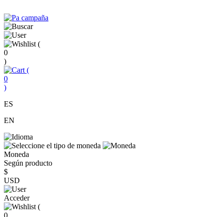
(
0
)
(
0
)
ES
EN
Moneda
Según producto
$
USD
Acceder
(
0