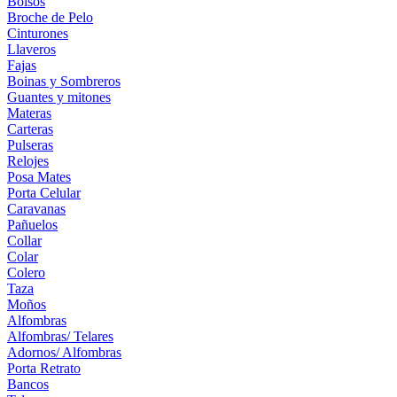
Bolsos
Broche de Pelo
Cinturones
Llaveros
Fajas
Boinas y Sombreros
Guantes y mitones
Materas
Carteras
Pulseras
Relojes
Posa Mates
Porta Celular
Caravanas
Pañuelos
Collar
Colar
Colero
Taza
Moños
Alfombras
Alfombras/ Telares
Adornos/ Alfombras
Porta Retrato
Bancos