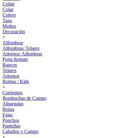
Collar
Colar
Colero
Taza
Moños
Decoración
+
Alfombras
Alfombras/ Telares
Adornos/ Alfombras
Porta Retrato
Bancos
Telares
Adornos
Botijas / Kids
+
Conjuntos
Bombachas de Campo
Alpargatas
Boina
Fajas
Ponchos
Pantuflas
Caballos y Campo
+