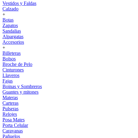
Vestidos y Faldas
Calzado
+
Botas
Zapatos
Sandalias
Alpargatas
Accesorios
+
Billeteras
Bolsos
Broche de Pelo
Cinturones
Llaveros
Fajas
Boinas y Sombreros
Guantes y mitones
Materas
Carteras
Pulseras
Relojes
Posa Mates
Porta Celular
Caravanas
Pañuelos