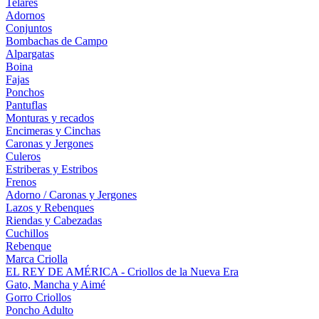
Telares
Adornos
Conjuntos
Bombachas de Campo
Alpargatas
Boina
Fajas
Ponchos
Pantuflas
Monturas y recados
Encimeras y Cinchas
Caronas y Jergones
Culeros
Estriberas y Estribos
Frenos
Adorno / Caronas y Jergones
Lazos y Rebenques
Riendas y Cabezadas
Cuchillos
Rebenque
Marca Criolla
EL REY DE AMÉRICA - Criollos de la Nueva Era
Gato, Mancha y Aimé
Gorro Criollos
Poncho Adulto